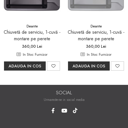
Pare, furtunuri si accesorii
dus
Module de dus incastrate
Rezervoare wc
Deante
Deante
Chiuvetă de serviciu, 1-cuvă -
Chiuvetă de serviciu, 1-cuvă -
Rezervoare incastrate
montare pe perete
montare pe perete
Rezervoare aparente
360,00 Lei
360,00 Lei
Cadre incastrate
In Stoc Furnizor
In Stoc Furnizor
Clapete de actionare
ADAUGA IN COS
ADAUGA IN COS
Cabine de dus
Paravane de dus Walk
Cabine simple de dus
SOCIAL
Panouri si usi de dus
Urmareste-ne in social media
Cadite de dus
Rigole de dus
Mobilier baie