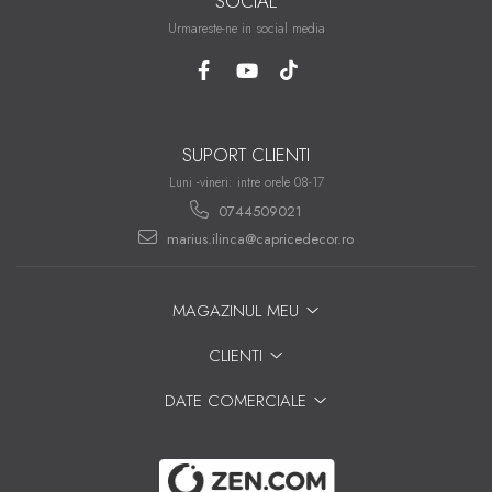
SOCIAL
Urmareste-ne in social media
SUPORT CLIENTI
Luni -vineri: intre orele 08-17
0744509021
marius.ilinca@capricedecor.ro
MAGAZINUL MEU
CLIENTI
DATE COMERCIALE