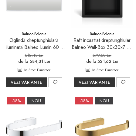
Pare, furtunuri si accesorii
dus
Module de dus incastrate
Rezervoare wc
Balneo-Polonia
Balneo-Polonia
Rezervoare incastrate
Oglindă dreptunghiulară
Raft incastrat dreptunghiular
iluminată Balneo Lumin 60 x
Balneo Wall-Box 30x30x7 cm
Rezervoare aparente
120 cm
din inox-negru periat
812,43 Lei
579,58 Lei
Cadre incastrate
de la 684,31 Lei
de la 521,62 Lei
Clapete de actionare
In Stoc Furnizor
In Stoc Furnizor
Cabine de dus
VEZI VARIANTE
VEZI VARIANTE
Paravane de dus Walk
Cabine simple de dus
-38%
NOU
-38%
NOU
Panouri si usi de dus
Cadite de dus
Rigole de dus
Mobilier baie