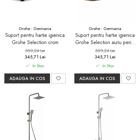
Seturi mobilier baie
Dulapuri baza si blaturi lavoar
Dulapuri cu oglinda
Grohe - Germania
Grohe - Germania
Oglinzi baie, oglinzi
Suport pentru hartie igienica
Suport pentru hartie igienica
cosmetice si corpuri de
Grohe Selection crom
Grohe Selection auriu periat
iluminat
Cool Sunrise
Accesorii baie
559,24 Lei
559,24 Lei
345,71 Lei
345,71 Lei
Seturi de accesorii
In Stoc
In Stoc
Savoniere
ADAUGA IN COS
ADAUGA IN COS
Suport periute dinti
Suport hartie igienica
Perii WC
Dozator sapun
Etajere baie
Cuiere si suporti prosop
Cosuri de gunoi