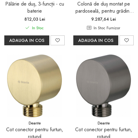
Pălărie de duș, 3-funcții - cu
Colonă de duș montat pe
baterie
pardoseală, pentru grădina
sau baia ( interior/exterior )
812,03 Lei
9.287,64 Lei
In Stoc
In Stoc Furnizor
ADAUGA IN COS
ADAUGA IN COS
Deante
Deante
Cot conector pentru furtun,
Cot conector pentru furtun,
rotund
rotund