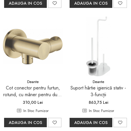
ADAUGA IN COS
ADAUGA IN COS
Deante
Deante
Cot conector pentru furtun,
Suport hârtie igienică stativ -
rotund, cu mâner pentru dușul
3-funcții
de mână
310,00 Lei
863,75 Lei
In Stoc Furnizor
In Stoc Furnizor
ADAUGA IN COS
ADAUGA IN COS