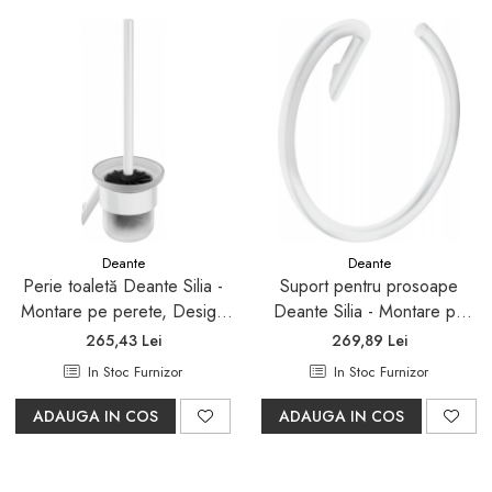
Deante
Deante
Perie toaletă Deante Silia -
Suport pentru prosoape
Montare pe perete, Design
Deante Silia - Montare pe
Elegant din Alamă, Rezistență
perete, Design Rotund,
265,43 Lei
269,89 Lei
la Coroziune
Alamă Rezistentă la
In Stoc Furnizor
In Stoc Furnizor
Coroziune
ADAUGA IN COS
ADAUGA IN COS