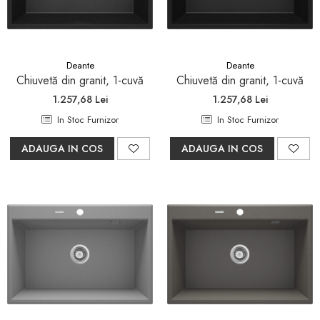
Pare, furtunuri si accesorii
dus
Module de dus incastrate
Rezervoare wc
Deante
Deante
Chiuvetă din granit, 1-cuvă
Chiuvetă din granit, 1-cuvă
Rezervoare incastrate
1.257,68 Lei
1.257,68 Lei
Rezervoare aparente
In Stoc Furnizor
In Stoc Furnizor
Cadre incastrate
ADAUGA IN COS
ADAUGA IN COS
Clapete de actionare
Cabine de dus
Paravane de dus Walk
Cabine simple de dus
Panouri si usi de dus
Cadite de dus
Rigole de dus
Mobilier baie