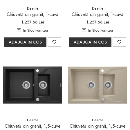
Seturi mobilier baie
Deante
Deante
Dulapuri baza si blaturi lavoar
Chiuvetă din granit, 1-cuvă
Chiuvetă din granit, 1-cuvă
1.257,68 Lei
1.257,68 Lei
Dulapuri cu oglinda
In Stoc Furnizor
In Stoc Furnizor
Oglinzi baie, oglinzi
cosmetice si corpuri de
ADAUGA IN COS
ADAUGA IN COS
iluminat
Accesorii baie
Seturi de accesorii
Savoniere
Suport periute dinti
Suport hartie igienica
Perii WC
Dozator sapun
Etajere baie
Cuiere si suporti prosop
Deante
Deante
Chiuvetă din granit, 1,5-cuve
Chiuvetă din granit, 1,5-cuve
Cosuri de gunoi