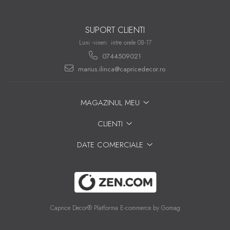
SUPORT CLIENTI
Luni -vineri: intre orele 08-17
0744509021
marius.ilinca@capricedecor.ro
MAGAZINUL MEU
CLIENTI
DATE COMERCIALE
Caprice Decor®
Platforma E-commerce by Gomag