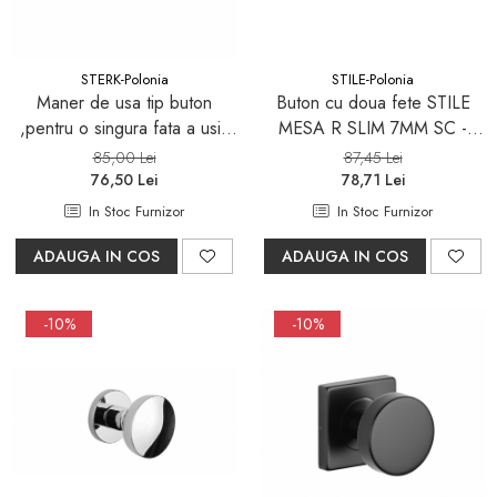
Sifoane, racorduri si ventile
Accesorii diverse
STERK-Polonia
STILE-Polonia
Maner de usa tip buton
Buton cu doua fete STILE
,pentru o singura fata a usii,
MESA R SLIM 7MM SC -
STERK KVADRAT 1705 - otel
crom satinat - mobila
85,00 Lei
87,45 Lei
inoxidabil
76,50 Lei
78,71 Lei
In Stoc Furnizor
In Stoc Furnizor
ADAUGA IN COS
ADAUGA IN COS
-10%
-10%