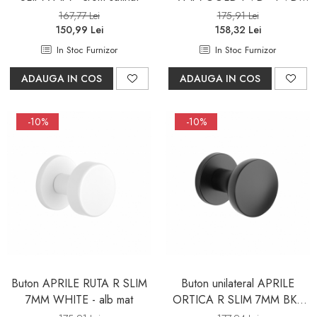
auriu lustruit
167,77 Lei
175,91 Lei
150,99 Lei
158,32 Lei
In Stoc Furnizor
In Stoc Furnizor
ADAUGA IN COS
ADAUGA IN COS
-10%
-10%
Buton APRILE RUTA R SLIM
Buton unilateral APRILE
7MM WHITE - alb mat
ORTICA R SLIM 7MM BK -
negru mat - mobil