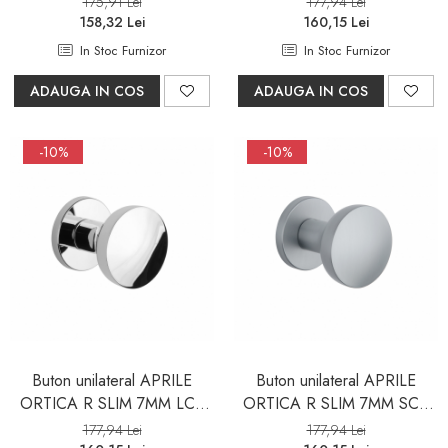
175,91 Lei
177,94 Lei
158,32 Lei
160,15 Lei
In Stoc Furnizor
In Stoc Furnizor
ADAUGA IN COS
ADAUGA IN COS
-10%
-10%
Buton unilateral APRILE
Buton unilateral APRILE
ORTICA R SLIM 7MM LC -
ORTICA R SLIM 7MM SC -
crom lustruit - mobil
crom satinat - mobil
177,94 Lei
177,94 Lei