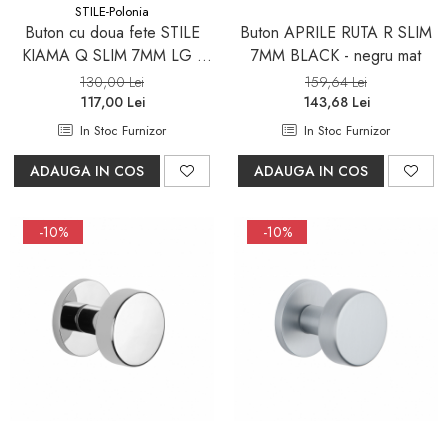
STILE-Polonia
Buton cu doua fete STILE
Buton APRILE RUTA R SLIM
KIAMA Q SLIM 7MM LG -
7MM BLACK - negru mat
auriu lucios - mobila
130,00 Lei
159,64 Lei
117,00 Lei
143,68 Lei
In Stoc Furnizor
In Stoc Furnizor
ADAUGA IN COS
ADAUGA IN COS
-10%
-10%