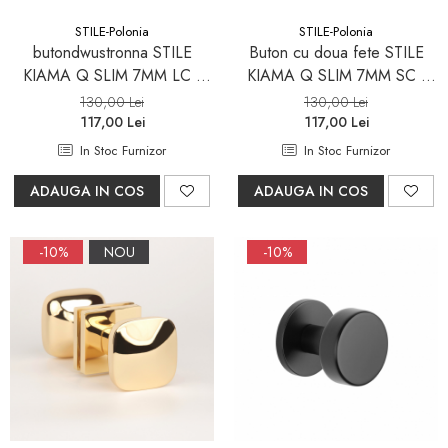
STILE-Polonia
STILE-Polonia
butondwustronna STILE
Buton cu doua fete STILE
KIAMA Q SLIM 7MM LC -
KIAMA Q SLIM 7MM SC -
crom lucios - mobila
crom satinat mobila
130,00 Lei
130,00 Lei
117,00 Lei
117,00 Lei
In Stoc Furnizor
In Stoc Furnizor
ADAUGA IN COS
ADAUGA IN COS
-10%
NOU
-10%