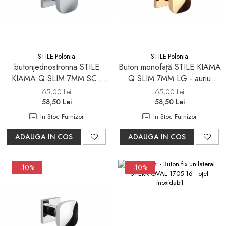
Pare, furtunuri si accesorii
dus
Module de dus incastrate
Rezervoare wc
STILE-Polonia
STILE-Polonia
Rezervoare incastrate
butonjednostronna STILE
Buton monofață STILE KIAMA
KIAMA Q SLIM 7MM SC -
Q SLIM 7MM LG - auriu
Rezervoare aparente
crom satinat -
lustruit - fix
65,00 Lei
65,00 Lei
Cadre incastrate
58,50 Lei
58,50 Lei
Clapete de actionare
In Stoc Furnizor
In Stoc Furnizor
Cabine de dus
ADAUGA IN COS
ADAUGA IN COS
Paravane de dus Walk
Cabine simple de dus
-10%
-10%
Panouri si usi de dus
Cadite de dus
Rigole de dus
Mobilier baie