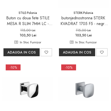
STILE-Polonia
STERK-Polonia
Buton cu doua fete STILE
butonjednostronna STERK
MESA R SLIM 7MM LC -
KVADRAT 1705 F5 - negru
crom lucios - mobila
mat
115,00 Lei
115,00 Lei
103,50 Lei
103,50 Lei
In Stoc Furnizor
In Stoc Furnizor
ADAUGA IN COS
ADAUGA IN COS
-10%
-10%