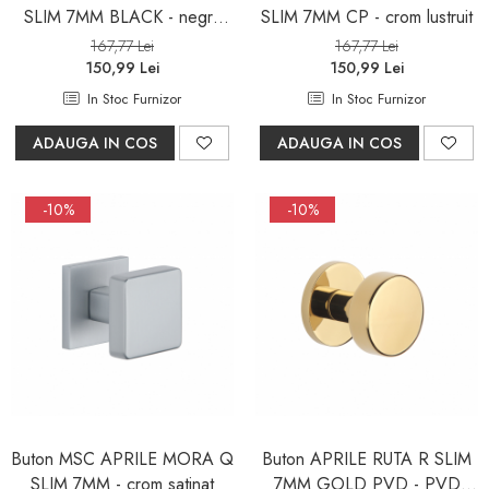
SLIM 7MM BLACK - negru
SLIM 7MM CP - crom lustruit
mat
167,77 Lei
167,77 Lei
150,99 Lei
150,99 Lei
In Stoc Furnizor
In Stoc Furnizor
ADAUGA IN COS
ADAUGA IN COS
-10%
-10%
Buton MSC APRILE MORA Q
Buton APRILE RUTA R SLIM
SLIM 7MM - crom satinat
7MM GOLD PVD - PVD