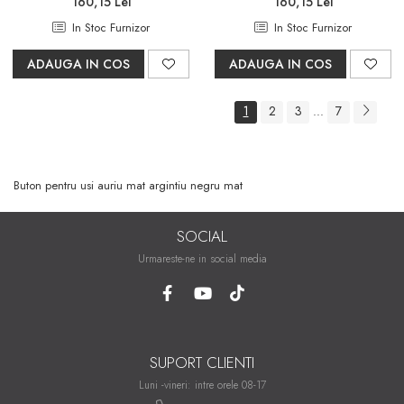
160,15 Lei
160,15 Lei
In Stoc Furnizor
In Stoc Furnizor
ADAUGA IN COS
ADAUGA IN COS
1
2
3
7
...
Buton pentru usi auriu mat argintiu negru mat
SOCIAL
Urmareste-ne in social media
SUPORT CLIENTI
Luni -vineri: intre orele 08-17