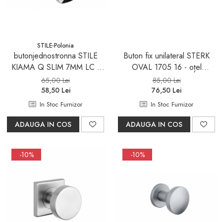
Seturi mobilier baie
Dulapuri baza si blaturi lavoar
Dulapuri cu oglinda
STILE-Polonia
Oglinzi baie, oglinzi
butonjednostronna STILE
Buton fix unilateral STERK
cosmetice si corpuri de
KIAMA Q SLIM 7MM LC -
OVAL 1705 16 - oțel
iluminat
crom lucios -
inoxidabil
Accesorii baie
65,00 Lei
85,00 Lei
58,50 Lei
76,50 Lei
Seturi de accesorii
In Stoc Furnizor
In Stoc Furnizor
Savoniere
ADAUGA IN COS
ADAUGA IN COS
Suport periute dinti
Suport hartie igienica
-10%
-10%
Perii WC
Dozator sapun
Etajere baie
Cuiere si suporti prosop
Cosuri de gunoi