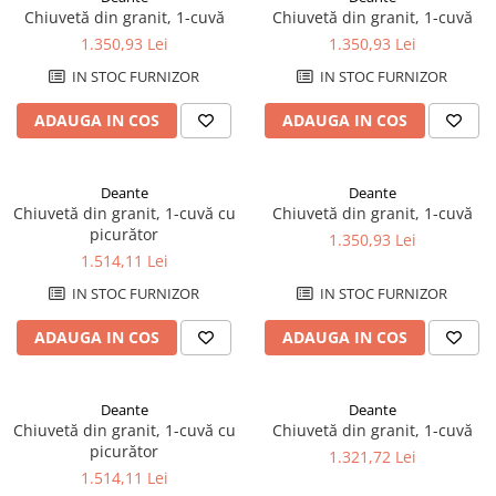
Rezervoare aparente
Chiuvetă din granit, 1-cuvă
Chiuvetă din granit, 1-cuvă
Cadre incastrate
1.350,93 Lei
1.350,93 Lei
Clapete de actionare
IN STOC FURNIZOR
IN STOC FURNIZOR
Cabine de dus
ADAUGA IN COS
ADAUGA IN COS
Paravane de dus Walk
Cabine simple de dus
Panouri si usi de dus
Deante
Deante
Chiuvetă din granit, 1-cuvă cu
Chiuvetă din granit, 1-cuvă
Cadite de dus
picurător
1.350,93 Lei
Rigole de dus
1.514,11 Lei
Mobilier baie
IN STOC FURNIZOR
IN STOC FURNIZOR
Seturi mobilier baie
ADAUGA IN COS
ADAUGA IN COS
Dulapuri baza si blaturi lavoar
Dulapuri cu oglinda
Oglinzi baie, oglinzi cosmetice si
Deante
Deante
corpuri de iluminat
Chiuvetă din granit, 1-cuvă cu
Chiuvetă din granit, 1-cuvă
Accesorii baie
picurător
1.321,72 Lei
1.514,11 Lei
Seturi de accesorii