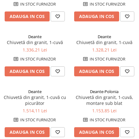
Savoniere
IN STOC FURNIZOR
IN STOC FURNIZOR
Suport periute dinti
ADAUGA IN COS
ADAUGA IN COS
Suport hartie igienica
Perii WC
Dozator sapun
Deante
Deante
Chiuvetă din granit, 1-cuvă
Chiuvetă din granit, 1-cuvă
Etajere baie
1.336,21 Lei
1.328,21 Lei
Cuiere si suporti prosop
IN STOC FURNIZOR
IN STOC FURNIZOR
Cosuri de gunoi
Sifoane, racorduri si ventile
ADAUGA IN COS
ADAUGA IN COS
Accesorii diverse
Deante
Deante-Polonia
Chiuvetă din granit, 1-cuvă cu
Chiuvetă din granit, 1-cuvă,
picurător
montare sub blat
1.514,11 Lei
1.153,85 Lei
IN STOC FURNIZOR
IN STOC FURNIZOR
ADAUGA IN COS
ADAUGA IN COS