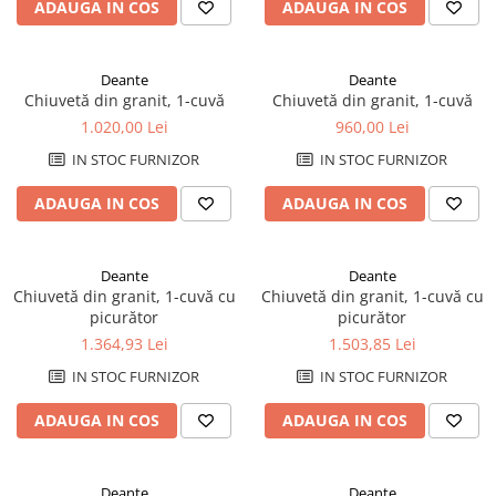
Plinte pentru parchet
sifoane
Riflaje Orac
Protecție pentru lemn și piatră
ADAUGA IN COS
ADAUGA IN COS
Paravane de cada
Cornise tavan
Vopsele pentru marcaje forestiere,
rutiere și industriale
Baterii de baie
Deante
Deante
Hidroizolații/Terase și Acoperișuri
Seturi baterii
Chiuvetă din granit, 1-cuvă
Chiuvetă din granit, 1-cuvă
Tehnici decorative Jeger
Baterii lavoar
1.020,00 Lei
960,00 Lei
Microciment
Baterii bideu
IN STOC FURNIZOR
IN STOC FURNIZOR
Baterii dus
Aditivi microciment
ADAUGA IN COS
ADAUGA IN COS
Baterii cada
Protectia microcimentului
Sisteme de dus
Seturi de dus
Deante
Deante
Chiuvetă din granit, 1-cuvă cu
Chiuvetă din granit, 1-cuvă cu
Sisteme de dus incastrate
picurător
picurător
Coloane de dus
1.364,93 Lei
1.503,85 Lei
Brate si palarii de dus
IN STOC FURNIZOR
IN STOC FURNIZOR
Pare, furtunuri si accesorii dus
Module de dus incastrate
ADAUGA IN COS
ADAUGA IN COS
Rezervoare wc
Rezervoare incastrate
Deante
Deante