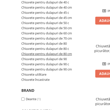
Chiuvete pentru dulapuri de 40 c
Rezervoare aparente
Chiuvete pentru dulapuri de 40 cm
Cadre incastrate
I
Chiuvete pentru dulapuri de 45 c
Clapete de actionare
Chiuvete pentru dulapuri de 45 cm
ADAUG
Cabine de dus
Chiuvete pentru dulapuri de 50 c
Chiuvete pentru dulapuri de 50 cm
Paravane de dus Walk
Chiuvete pentru dulapuri de 60 cm
Cabine simple de dus
Chiuvete pentru dulapuri de 70 cm
Panouri si usi de dus
Chiuvete pentru dulapuri de 80
Chiuvetă
Cadite de dus
Chiuvete pentru dulapuri de 80 c
picurător
Chiuvete pentru dulapuri de 80 cm
Rigole de dus
Chiuvete pentru dulapuri de 90
Mobilier baie
I
Chiuvete pentru dulapuri de 90 c
Seturi mobilier baie
Chiuvete pentru dulapuri de 90 cm
ADAUG
Chiuvete utilitare
Dulapuri baza si blaturi lavoar
Chiuvete încastrate
Dulapuri cu oglinda
Oglinzi baie, oglinzi cosmetice si
BRAND
corpuri de iluminat
Deante
(1)
Chiuvetă
Accesorii baie
picurător
Seturi de accesorii