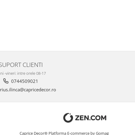
SUPORT CLIENTI
ni -vineri: intre orele 08-17
0744509021
ius.ilinca@capricedecor.ro
Caprice Decor®
Platforma E-commerce by Gomag