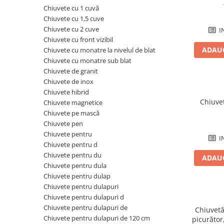
Plinte pentru parchet
sifoane
Riflaje Orac
Protecție pentru lemn și piatră
Chiuvete cu 1 cuvă
Paravane de cada
Cornise tavan
Vopsele pentru marcaje forestiere,
Chiuvete cu 1,5 cuve
rutiere și industriale
Baterii de baie
Chiuvete cu 2 cuve
I
Hidroizolații/Terase și Acoperișuri
Chiuvete cu front vizibil
Seturi baterii
ADAUG
Chiuvete cu monatre la nivelul de blat
Tehnici decorative Jeger
Baterii lavoar
Chiuvete cu monatre sub blat
Microciment
Baterii bideu
Chiuvete de granit
Baterii dus
Chiuvete de inox
Aditivi microciment
Chiuvete hibrid
Baterii cada
Protectia microcimentului
Chiuvet
Chiuvete magnetice
Sisteme de dus
Chiuvete pe mască
Seturi de dus
Chiuvete pen
Chiuvete pentru
Sisteme de dus incastrate
I
Chiuvete pentru d
Coloane de dus
Chiuvete pentru du
ADAUG
Brate si palarii de dus
Chiuvete pentru dula
Pare, furtunuri si accesorii dus
Chiuvete pentru dulap
Chiuvete pentru dulapuri
Module de dus incastrate
Chiuvete pentru dulapuri d
Rezervoare wc
Chiuvete pentru dulapuri de
Chiuvetă
Rezervoare incastrate
Chiuvete pentru dulapuri de 120 cm
picurător