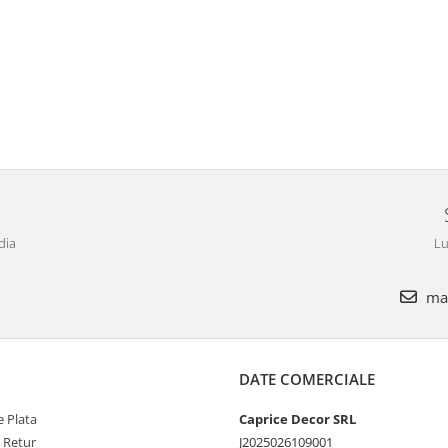
dia
Lu
mar
DATE COMERCIALE
 Plata
Caprice Decor SRL
e Retur
J2025026109001