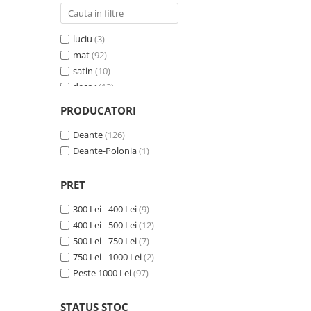
205
(9)
190
(10)
luciu
(3)
197
(5)
mat
(92)
187
(4)
satin
(10)
152
(1)
decor
(13)
198
(2)
neted, satin
(3)
PRODUCATORI
203
(1)
satin, neted
(1)
201
(1)
șlefuit
Deante
(5)
(126)
Deante-Polonia
(1)
PRET
300 Lei - 400 Lei
(9)
400 Lei - 500 Lei
(12)
500 Lei - 750 Lei
(7)
750 Lei - 1000 Lei
(2)
Peste 1000 Lei
(97)
STATUS STOC