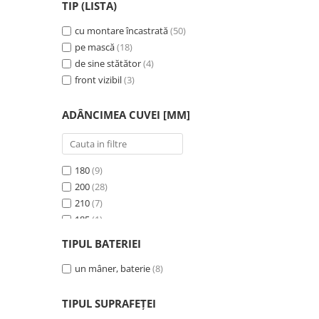
TIP (LISTA)
cu montare încastrată, montare sub blat,
400
(1)
la nivel
(1)
440
cu montare încastrată
(4)
(50)
450
pe mască
(4)
(18)
500
de sine stătător
(14)
(4)
550
front vizibil
(2)
(3)
560
(4)
580
(1)
ADÂNCIMEA CUVEI [MM]
600
(7)
615
(1)
670
(1)
180
(9)
700
(5)
200
(28)
740
(1)
210
(7)
760
(6)
185
(1)
780
(22)
165
(9)
TIPUL BATERIEI
790
(3)
150
(4)
800
(23)
145
un mâner, baterie
(1)
(8)
860
(5)
160
(12)
970
(4)
140
(5)
TIPUL SUPRAFEȚEI
130
(6)