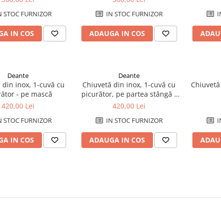
N STOC FURNIZOR
IN STOC FURNIZOR
I
A IN COS
ADAUGA IN COS
ADAU
Deante
Deante
 din inox, 1-cuvă cu
Chiuvetă din inox, 1-cuvă cu
Chiuvetă 
rător - pe mască
picurător, pe partea stângă -
pe mască
420,00 Lei
420,00 Lei
N STOC FURNIZOR
IN STOC FURNIZOR
I
A IN COS
ADAUGA IN COS
ADAU