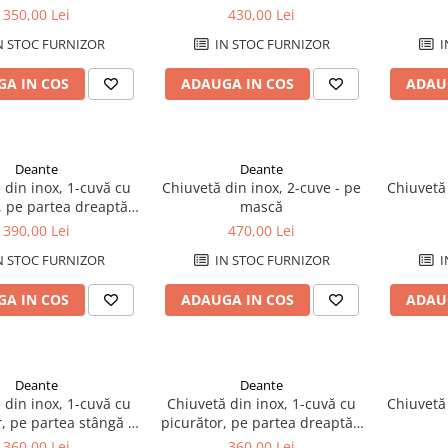
pe mască
350,00 Lei
430,00 Lei
N STOC FURNIZOR
IN STOC FURNIZOR
I
A IN COS
ADAUGA IN COS
ADAU
Deante
Deante
 din inox, 1-cuvă cu
Chiuvetă din inox, 2-cuve - pe
Chiuvetă 
, pe partea dreaptă -
mască
pe mască
390,00 Lei
470,00 Lei
N STOC FURNIZOR
IN STOC FURNIZOR
I
A IN COS
ADAUGA IN COS
ADAU
Deante
Deante
 din inox, 1-cuvă cu
Chiuvetă din inox, 1-cuvă cu
Chiuvetă 
, pe partea stângă -
picurător, pe partea dreaptă -
pe mască
pe mască
360,00 Lei
360,00 Lei