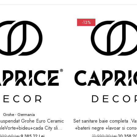
-13%
Grohe - Germania
suspendat Grohe Euro Ceramic
Set sanitare baie completa .V
pleVorte+bideu+cada City slim
+baterii negre +lavoar si consola+paravan
+ baterii lavoar si bideu
dus negru +baterie neagra te
502,60 Lei
9.385,12 Lei
11.910,30 Lei
10.358,20