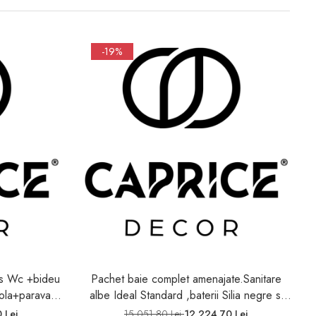
-19%
as Wc +bideu
Pachet baie complet amenajate.Sanitare
albe Ideal Standard ,baterii Silia negre si
rmostata dus
dus negru
 Lei
15.051,80 Lei
12.224,70 Lei