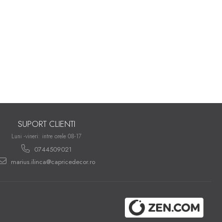
SUPORT CLIENTI
Luni -vineri: intre orele 08-17
0744509021
marius.ilinca@capricedecor.ro