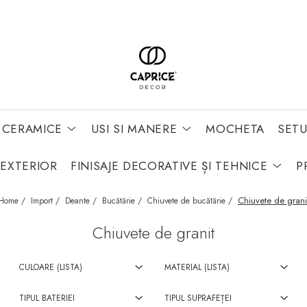
 CERAMICE
USI SI MANERE
MOCHETA
SETU
 EXTERIOR
FINISAJE DECORATIVE ȘI TEHNICE
P
Chiuvete de grani
Home /
Import /
Deante /
Bucătărie /
Chiuvete de bucătărie /
Chiuvete de granit
CULOARE (LISTA)
MATERIAL (LISTA)
TIPUL BATERIEI
TIPUL SUPRAFEȚEI