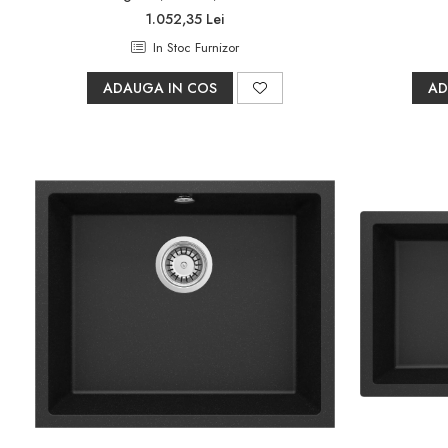
Pare, furtunuri si accesorii
1.052,35 Lei
dus
In Stoc Furnizor
Module de dus incastrate
ADAUGA IN COS
AD
Rezervoare wc
Rezervoare incastrate
Rezervoare aparente
Cadre incastrate
Clapete de actionare
Cabine de dus
Paravane de dus Walk
Cabine simple de dus
Panouri si usi de dus
Cadite de dus
Rigole de dus
Mobilier baie