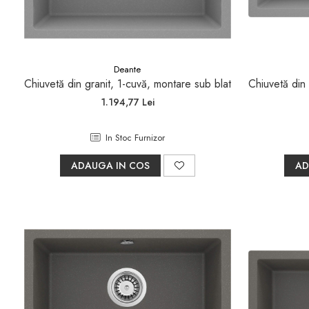
Sifoane, racorduri si ventile
Accesorii diverse
Deante
Chiuvetă din granit, 1-cuvă, montare sub blat
Chiuvetă din 
1.194,77 Lei
In Stoc Furnizor
ADAUGA IN COS
AD