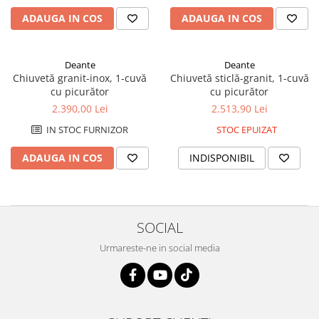
Plinte pentru parchet
sifoane
Riflaje Orac
Protecție pentru lemn și piatră
ADAUGA IN COS
ADAUGA IN COS
Paravane de cada
Cornise tavan
Vopsele pentru marcaje forestiere,
rutiere și industriale
Baterii de baie
Hidroizolații/Terase și Acoperișuri
Seturi baterii
Deante
Deante
Tehnici decorative Jeger
Chiuvetă granit-inox, 1-cuvă
Chiuvetă sticlă-granit, 1-cuvă
Baterii lavoar
cu picurător
cu picurător
Microciment
Baterii bideu
2.390,00 Lei
2.513,90 Lei
Baterii dus
Aditivi microciment
IN STOC FURNIZOR
STOC EPUIZAT
Baterii cada
Protectia microcimentului
Sisteme de dus
ADAUGA IN COS
INDISPONIBIL
Seturi de dus
Sisteme de dus incastrate
Coloane de dus
SOCIAL
Brate si palarii de dus
Urmareste-ne in social media
Pare, furtunuri si accesorii dus
Module de dus incastrate
Rezervoare wc
Rezervoare incastrate