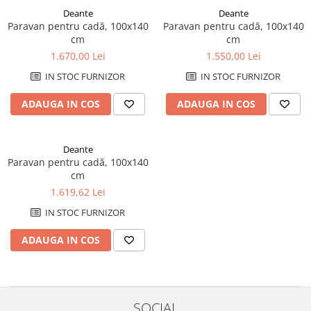
Savoniere
Deante
Deante
Paravan pentru cadă, 100x140
Paravan pentru cadă, 100x140
Suport periute dinti
cm
cm
Suport hartie igienica
1.670,00 Lei
1.550,00 Lei
Perii WC
IN STOC FURNIZOR
IN STOC FURNIZOR
Dozator sapun
Etajere baie
ADAUGA IN COS
ADAUGA IN COS
Cuiere si suporti prosop
Cosuri de gunoi
Deante
Sifoane, racorduri si ventile
Paravan pentru cadă, 100x140
Accesorii diverse
cm
1.619,62 Lei
IN STOC FURNIZOR
ADAUGA IN COS
SOCIAL