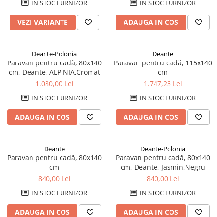
Plinte pentru parchet
sifoane
Riflaje Orac
Protecție pentru lemn și piatră
IN STOC FURNIZOR
IN STOC FURNIZOR
Paravane de cada
Cornise tavan
Vopsele pentru marcaje forestiere,
VEZI VARIANTE
ADAUGA IN COS
rutiere și industriale
Baterii de baie
Hidroizolații/Terase și Acoperișuri
Seturi baterii
Tehnici decorative Jeger
Baterii lavoar
Deante-Polonia
Deante
Paravan pentru cadă, 80x140
Paravan pentru cadă, 115x140
Microciment
Baterii bideu
cm, Deante, ALPINIA,Cromat
cm
Baterii dus
Aditivi microciment
1.080,00 Lei
1.747,23 Lei
Baterii cada
Protectia microcimentului
IN STOC FURNIZOR
IN STOC FURNIZOR
Sisteme de dus
ADAUGA IN COS
ADAUGA IN COS
Seturi de dus
Sisteme de dus incastrate
Coloane de dus
Deante
Deante-Polonia
Brate si palarii de dus
Paravan pentru cadă, 80x140
Paravan pentru cadă, 80x140
cm
cm, Deante, Jasmin,Negru
Pare, furtunuri si accesorii dus
840,00 Lei
840,00 Lei
Module de dus incastrate
IN STOC FURNIZOR
IN STOC FURNIZOR
Rezervoare wc
Rezervoare incastrate
ADAUGA IN COS
ADAUGA IN COS