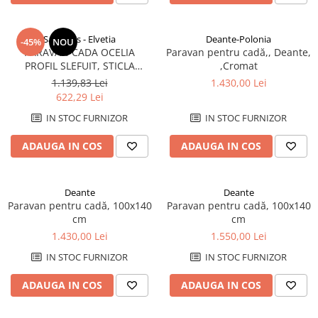
Rezervoare aparente
Cadre incastrate
Sanswiss - Elvetia
Deante-Polonia
-45%
NOU
Clapete de actionare
PARAVAN CADA OCELIA
Paravan pentru cadă,, Deante,
Cabine de dus
PROFIL SLEFUIT, STICLA
,Cromat
TRANSPARENTA
1.139,83 Lei
1.430,00 Lei
Paravane de dus Walk
622,29 Lei
Cabine simple de dus
IN STOC FURNIZOR
IN STOC FURNIZOR
Panouri si usi de dus
Cadite de dus
ADAUGA IN COS
ADAUGA IN COS
Rigole de dus
Mobilier baie
Deante
Deante
Seturi mobilier baie
Paravan pentru cadă, 100x140
Paravan pentru cadă, 100x140
Dulapuri baza si blaturi lavoar
cm
cm
Dulapuri cu oglinda
1.430,00 Lei
1.550,00 Lei
Oglinzi baie, oglinzi cosmetice si
IN STOC FURNIZOR
IN STOC FURNIZOR
corpuri de iluminat
ADAUGA IN COS
ADAUGA IN COS
Accesorii baie
Seturi de accesorii