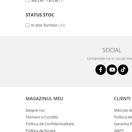
500 Lei - 750 Lei
(1)
STATUS STOC
In stoc furnizor
(20)
SOCIAL
Urmareste-ne in social me
MAGAZINUL MEU
CLIENTI
Despre noi
Metode de
Termeni si Conditii
Politica d
Politica de Confidentialitate
Garantia 
Politica de livrare
ANPC