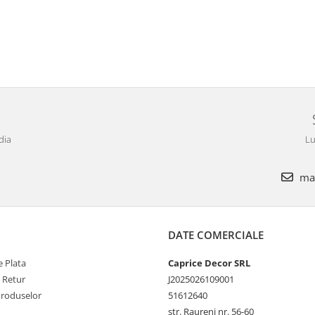
dia
Lu
mar
DATE COMERCIALE
 Plata
Caprice Decor SRL
e Retur
J2025026109001
Produselor
51612640
str. Raureni nr. 56-60