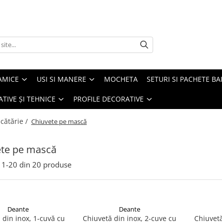
AMICE
USI SI MANERE
MOCHETA
SETURI SI PACHETE BA
ATIVE ȘI TEHNICE
PROFILE DECORATIVE
cătărie /
Chiuvete pe mască
ete pe mască
1-
20
din
20
produse
Deante
Deante
 din inox, 1-cuvă cu
Chiuvetă din inox, 2-cuve cu
Chiuvetă