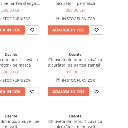
r, pe partea stângă -
picurător - pe mască
pe mască
350,00 Lei
350,00 Lei
N STOC FURNIZOR
IN STOC FURNIZOR
GA IN COS
ADAUGA IN COS
Deante
Deante
 din inox, 1-cuvă cu
Chiuvetă din inox, 1-cuvă cu
rător - pe mască
picurător, pe partea stângă -
pe mască
390,00 Lei
390,00 Lei
N STOC FURNIZOR
IN STOC FURNIZOR
GA IN COS
ADAUGA IN COS
Deante
Deante
din inox, 2-cuve - pe
Chiuvetă din inox, 1-cuvă cu
mască
picurător - pe mască