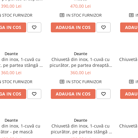
pe mască
390,00 Lei
470,00 Lei
N STOC FURNIZOR
IN STOC FURNIZOR
I
A IN COS
ADAUGA IN COS
ADAU
Deante
Deante
 din inox, 1-cuvă cu
Chiuvetă din inox, 1-cuvă cu
Chiuvetă 
, pe partea stângă -
picurător, pe partea dreaptă -
pe mască
pe mască
360,00 Lei
360,00 Lei
N STOC FURNIZOR
IN STOC FURNIZOR
I
A IN COS
ADAUGA IN COS
ADAU
Deante
Deante
 din inox, 1-cuvă cu
Chiuvetă din inox, 1-cuvă cu
Chiuvetă 
rător - pe mască
picurător, pe partea stângă -
pe mască