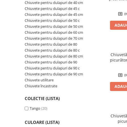
Chiuvete pentru dulapuri de 40 cm
Rezervoare aparente
Chiuvete pentru dulapuri de 45 c
Cadre incastrate
I
Chiuvete pentru dulapuri de 45 cm
Clapete de actionare
Chiuvete pentru dulapuri de 50 c
Cabine de dus
ADAUG
Chiuvete pentru dulapuri de 50 cm
Chiuvete pentru dulapuri de 60 cm
Paravane de dus Walk
Chiuvete pentru dulapuri de 70 cm
Cabine simple de dus
Chiuvete pentru dulapuri de 80
Panouri si usi de dus
Chiuvete pentru dulapuri de 80 c
Chiuvetă
Cadite de dus
Chiuvete pentru dulapuri de 80 cm
picurător
Chiuvete pentru dulapuri de 90
Rigole de dus
Chiuvete pentru dulapuri de 90 c
Mobilier baie
Chiuvete pentru dulapuri de 90 cm
I
Seturi mobilier baie
Chiuvete utilitare
Chiuvete încastrate
ADAUG
Dulapuri baza si blaturi lavoar
Dulapuri cu oglinda
COLECTIE (LISTA)
Oglinzi baie, oglinzi cosmetice si
corpuri de iluminat
Tango
(20)
Accesorii baie
Chiuvetă
picu
CULOARE (LISTA)
Seturi de accesorii