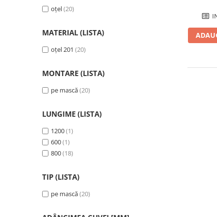
Savoniere
oțel
(20)
I
Suport periute dinti
Suport hartie igienica
MATERIAL (LISTA)
ADAUG
Perii WC
oțel 201
(20)
Dozator sapun
Etajere baie
MONTARE (LISTA)
Cuiere si suporti prosop
pe mască
(20)
Cosuri de gunoi
Sifoane, racorduri si ventile
LUNGIME (LISTA)
Accesorii diverse
1200
(1)
600
(1)
800
(18)
TIP (LISTA)
pe mască
(20)