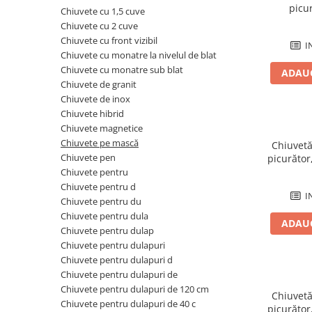
Plinte pentru parchet
sifoane
Riflaje Orac
Protecție pentru lemn și piatră
picu
Chiuvete cu 1,5 cuve
Paravane de cada
Cornise tavan
Vopsele pentru marcaje forestiere,
Chiuvete cu 2 cuve
rutiere și industriale
Baterii de baie
Chiuvete cu front vizibil
I
Hidroizolații/Terase și Acoperișuri
Chiuvete cu monatre la nivelul de blat
Seturi baterii
Chiuvete cu monatre sub blat
Tehnici decorative Jeger
ADAUG
Baterii lavoar
Chiuvete de granit
Microciment
Baterii bideu
Chiuvete de inox
Baterii dus
Chiuvete hibrid
Aditivi microciment
Chiuvete magnetice
Baterii cada
Protectia microcimentului
Chiuvete pe mască
Chiuvetă
Sisteme de dus
Chiuvete pen
picurător
Seturi de dus
Chiuvete pentru
Chiuvete pentru d
Sisteme de dus incastrate
I
Chiuvete pentru du
Coloane de dus
Chiuvete pentru dula
ADAUG
Brate si palarii de dus
Chiuvete pentru dulap
Pare, furtunuri si accesorii dus
Chiuvete pentru dulapuri
Chiuvete pentru dulapuri d
Module de dus incastrate
Chiuvete pentru dulapuri de
Rezervoare wc
Chiuvete pentru dulapuri de 120 cm
Chiuvetă
Rezervoare incastrate
Chiuvete pentru dulapuri de 40 c
picurător