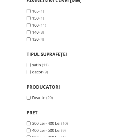
ADÂNCIMEA CUVEI [MM]
165
(1)
150
(1)
160
(11)
140
(3)
130
(4)
TIPUL SUPRAFEȚEI
satin
(11)
decor
(9)
PRODUCATORI
Deante
(20)
PRET
300 Lei - 400 Lei
(10)
400 Lei - 500 Lei
(9)