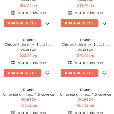
Savoniere
500,04 Lei
849,72 Lei
Suport periute dinti
IN STOC FURNIZOR
IN STOC FURNIZOR
Suport hartie igienica
ADAUGA IN COS
ADAUGA IN COS
Perii WC
Dozator sapun
Etajere baie
Deante
Deante
Cuiere si suporti prosop
Chiuvetă din inox, 1-cuvă cu
Chiuvetă din inox, 1-cuvă cu
picurător
picurător
Cosuri de gunoi
532,94 Lei
570,00 Lei
Sifoane, racorduri si ventile
Accesorii diverse
IN STOC FURNIZOR
IN STOC FURNIZOR
ADAUGA IN COS
ADAUGA IN COS
Deante
Deante
Chiuvetă din inox, 1,5-cuve cu
Chiuvetă din inox, 1,5-cuve cu
picurător
picurător
751,52 Lei
867,12 Lei
IN STOC FURNIZOR
IN STOC FURNIZOR