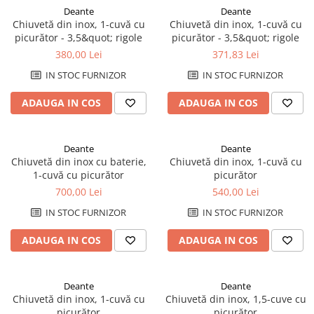
Rezervoare aparente
Deante
Deante
Chiuvetă din inox, 1-cuvă cu
Chiuvetă din inox, 1-cuvă cu
Cadre incastrate
picurător - 3,5&quot; rigole
picurător - 3,5&quot; rigole
Clapete de actionare
380,00 Lei
371,83 Lei
Cabine de dus
IN STOC FURNIZOR
IN STOC FURNIZOR
Paravane de dus Walk
Cabine simple de dus
ADAUGA IN COS
ADAUGA IN COS
Panouri si usi de dus
Cadite de dus
Deante
Deante
Rigole de dus
Chiuvetă din inox cu baterie,
Chiuvetă din inox, 1-cuvă cu
Mobilier baie
1-cuvă cu picurător
picurător
700,00 Lei
540,00 Lei
Seturi mobilier baie
IN STOC FURNIZOR
IN STOC FURNIZOR
Dulapuri baza si blaturi lavoar
Dulapuri cu oglinda
ADAUGA IN COS
ADAUGA IN COS
Oglinzi baie, oglinzi cosmetice si
corpuri de iluminat
Accesorii baie
Deante
Deante
Chiuvetă din inox, 1-cuvă cu
Chiuvetă din inox, 1,5-cuve cu
Seturi de accesorii
picurător
picurător