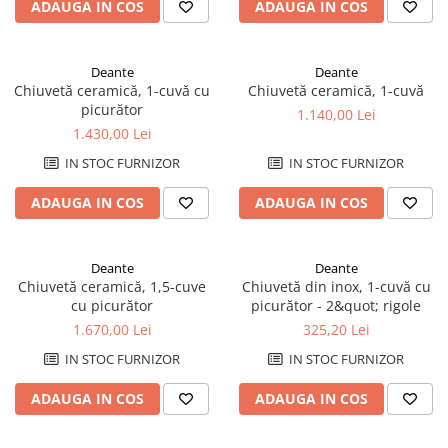
Plinte pentru parchet
sifoane
Riflaje Orac
Protecție pentru lemn și piatră
ADAUGA IN COS
ADAUGA IN COS
Paravane de cada
Cornise tavan
Vopsele pentru marcaje forestiere,
rutiere și industriale
Baterii de baie
Deante
Deante
Hidroizolații/Terase și Acoperișuri
Seturi baterii
Chiuvetă ceramică, 1-cuvă cu
Chiuvetă ceramică, 1-cuvă
Tehnici decorative Jeger
picurător
Baterii lavoar
1.140,00 Lei
Microciment
1.430,00 Lei
Baterii bideu
Baterii dus
IN STOC FURNIZOR
IN STOC FURNIZOR
Aditivi microciment
Baterii cada
Protectia microcimentului
ADAUGA IN COS
ADAUGA IN COS
Sisteme de dus
Seturi de dus
Deante
Deante
Sisteme de dus incastrate
Chiuvetă ceramică, 1,5-cuve
Chiuvetă din inox, 1-cuvă cu
Coloane de dus
cu picurător
picurător - 2&quot; rigole
Brate si palarii de dus
1.670,00 Lei
325,20 Lei
Pare, furtunuri si accesorii dus
IN STOC FURNIZOR
IN STOC FURNIZOR
Module de dus incastrate
ADAUGA IN COS
ADAUGA IN COS
Rezervoare wc
Rezervoare incastrate