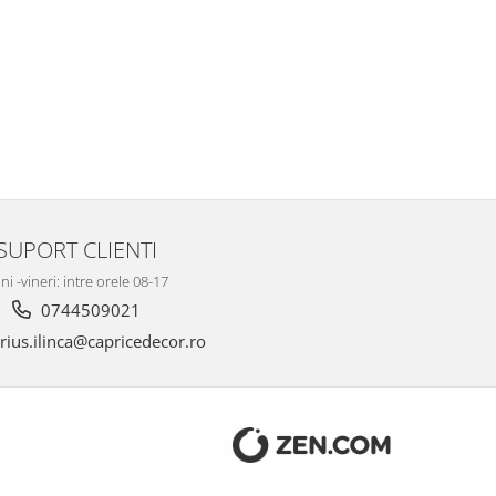
SUPORT CLIENTI
ni -vineri: intre orele 08-17
0744509021
ius.ilinca@capricedecor.ro