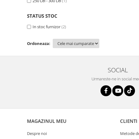
250 Lei - 300 Lei
(1)
Savoniere
Suport periute dinti
STATUS STOC
Suport hartie igienica
In stoc furnizor
(2)
Perii WC
Dozator sapun
Ordoneaza:
Etajere baie
Cuiere si suporti prosop
Cosuri de gunoi
SOCIAL
Sifoane, racorduri si ventile
Accesorii diverse
Urmareste-ne in social me
MAGAZINUL MEU
CLIENTI
Despre noi
Metode de