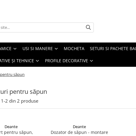
AMICE
USI SI MANERE
MOCHETA
SETURI SI PACHETE BA
ATIVE ȘI TEHNICE
PROFILE DECORATIVE
 pentru săpun
uri pentru săpun
1-
2
din
2
produse
Deante
Deante
rt pentru săpun,
Dozator de săpun - montare