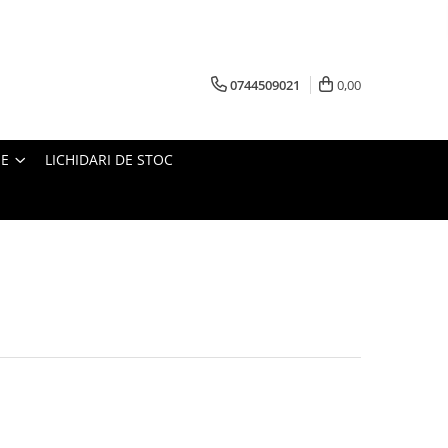
0744509021
0,00
IE
LICHIDARI DE STOC