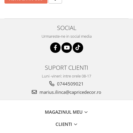
Savoniere
Suport periute dinti
Suport hartie igienica
SOCIAL
Perii WC
Dozator sapun
Urmareste-ne in social media
Etajere baie
Cuiere si suporti prosop
Cosuri de gunoi
Sifoane, racorduri si ventile
SUPORT CLIENTI
Accesorii diverse
Luni -vineri: intre orele 08-17
0744509021
marius.ilinca@capricedecor.ro
MAGAZINUL MEU
CLIENTI