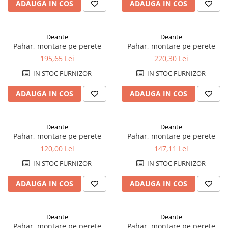
Plinte pentru parchet
sifoane
Riflaje Orac
Protecție pentru lemn și piatră
ADAUGA IN COS
ADAUGA IN COS
Paravane de cada
Cornise tavan
Vopsele pentru marcaje forestiere,
rutiere și industriale
Baterii de baie
Deante
Deante
Hidroizolații/Terase și Acoperișuri
Seturi baterii
Pahar, montare pe perete
Pahar, montare pe perete
Tehnici decorative Jeger
Baterii lavoar
195,65 Lei
220,30 Lei
Microciment
Baterii bideu
IN STOC FURNIZOR
IN STOC FURNIZOR
Baterii dus
Aditivi microciment
ADAUGA IN COS
ADAUGA IN COS
Baterii cada
Protectia microcimentului
Sisteme de dus
Seturi de dus
Deante
Deante
Pahar, montare pe perete
Pahar, montare pe perete
Sisteme de dus incastrate
120,00 Lei
147,11 Lei
Coloane de dus
IN STOC FURNIZOR
IN STOC FURNIZOR
Brate si palarii de dus
Pare, furtunuri si accesorii dus
ADAUGA IN COS
ADAUGA IN COS
Module de dus incastrate
Rezervoare wc
Deante
Deante
Rezervoare incastrate
Pahar, montare pe perete
Pahar, montare pe perete