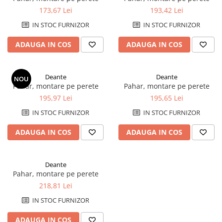
Rezervoare aparente
173,67 Lei
193,42 Lei
Cadre incastrate
IN STOC FURNIZOR
IN STOC FURNIZOR
Clapete de actionare
Cabine de dus
ADAUGA IN COS
ADAUGA IN COS
Paravane de dus Walk
Cabine simple de dus
Deante
Deante
NOU
Panouri si usi de dus
Pahar, montare pe perete
Pahar, montare pe perete
Cadite de dus
195,97 Lei
195,65 Lei
Rigole de dus
IN STOC FURNIZOR
IN STOC FURNIZOR
Mobilier baie
ADAUGA IN COS
ADAUGA IN COS
Seturi mobilier baie
Dulapuri baza si blaturi lavoar
Dulapuri cu oglinda
Deante
Pahar, montare pe perete
Oglinzi baie, oglinzi cosmetice si
218,81 Lei
corpuri de iluminat
Accesorii baie
IN STOC FURNIZOR
Seturi de accesorii
ADAUGA IN COS