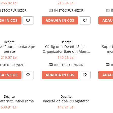
266,92 Lei
215,54 Lei
N STOC FURNIZOR
IN STOC FURNIZOR
I
A IN COS
ADAUGA IN COS
ADAU
Deante
Deante
e săpun, montare pe
Cârlig unic Deante Silia -
Suport
perete
Organizator Baie din Alamă
mon
Albă, Design Compact și
219,07 Lei
140,25 Lei
Rezistență la Coroziune,
N STOC FURNIZOR
IN STOC FURNIZOR
I
Dimensiuni 89x16 mm
A IN COS
ADAUGA IN COS
ADAU
Deante
Deante
atârnat, într-o ramă
Racletă de apă, cu agățător
639,91 Lei
149,91 Lei