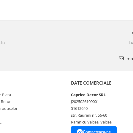
dia
Lu
mar
DATE COMERCIALE
 Plata
Caprice Decor SRL
e Retur
J2025026109001
Produselor
51612640
str. Raureni nr. 56-60
L
Ramnicu Valcea, Valcea
Contacteaza-ne