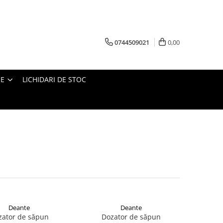
0744509021
0,00
IE
LICHIDARI DE STOC
Deante
Deante
zator de săpun
Dozator de săpun