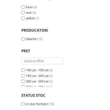
60
(1)
Savoniere
luciu
(3)
Suport periute dinti
mat
(6)
Suport hartie igienica
șlefuit
(1)
Perii WC
Dozator sapun
PRODUCATORI
Etajere baie
Deante
(10)
Cuiere si suporti prosop
Cosuri de gunoi
PRET
Sifoane, racorduri si ventile
Accesorii diverse
100 Lei - 150 Lei
(2)
150 Lei - 200 Lei
(2)
200 Lei - 250 Lei
(2)
250 Lei - 300 Lei
(2)
300 Lei - 400 Lei
(1)
STATUS STOC
500 Lei - 750 Lei
(1)
In stoc furnizor
(10)