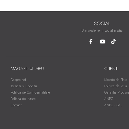
SOCIAL
Urmareste-ne in social media
MAGAZINUL MEU
CLIENTI
Despre noi
Metode de Plata
Termeni si Conditii
Politica de Retur
Politica de Confidentialitate
Garantia Produse
Politica de livrare
ANPC
Contact
ANPC - SAL