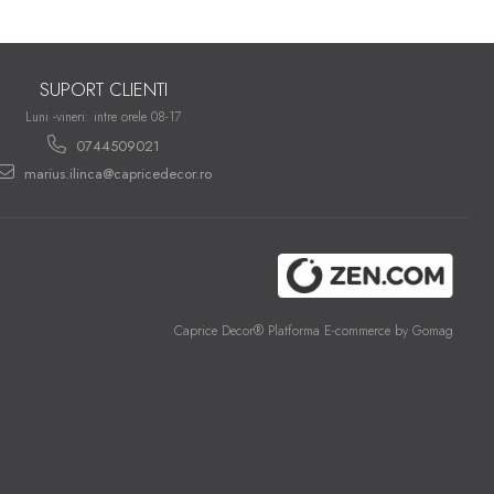
SUPORT CLIENTI
Luni -vineri: intre orele 08-17
0744509021
marius.ilinca@capricedecor.ro
Caprice Decor®
Platforma E-commerce by Gomag