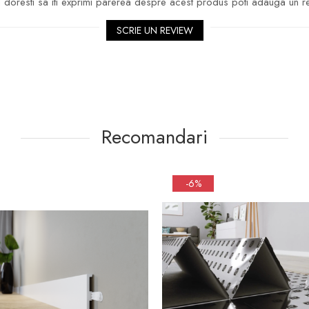
doresti sa iti exprimi parerea despre acest produs poti adauga un r
SCRIE UN REVIEW
Recomandari
-6%