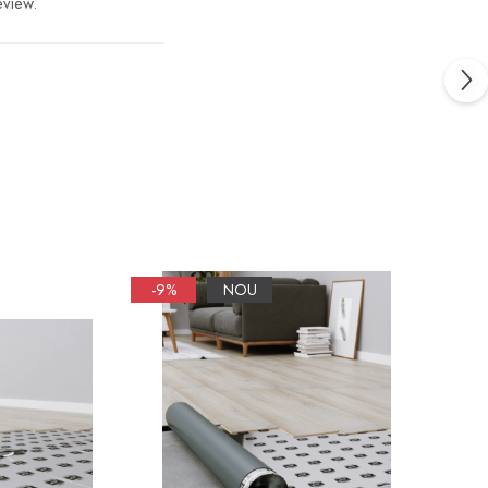
eview.
-9%
NOU