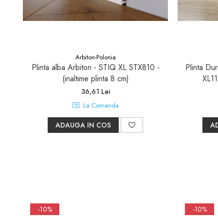
Sifoane, racorduri si ventile
Accesorii diverse
Arbiton-Polonia
Plinta alba Arbiton - STIQ XL STX810 -
Plinta Du
(inaltime plinta 8 cm)
XL11
36,61 Lei
La Comanda
ADAUGA IN COS
A
-10%
-10%