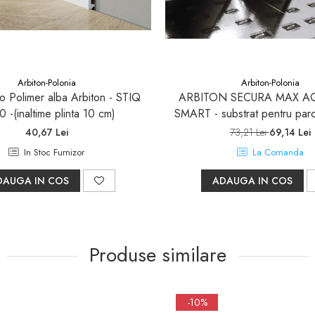
Arbiton-Polonia
Arbiton-Polonia
ro Polimer alba Arbiton - STIQ
ARBITON SECURA MAX A
0 -(inaltime plinta 10 cm)
SMART - substrat pentru parc
40,67 Lei
73,21 Lei
69,14 Lei
In Stoc Furnizor
La Comanda
DAUGA IN COS
ADAUGA IN COS
Produse similare
-10%