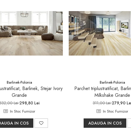
Barlinek-Polonia
Barlinek-Polonia
ustratificat, Barlinek, Stejar Ivory
Parchet triplustratificat, Barli
Grande
Milkshake Grande
332,00 Lei
298,80 Lei
311,00 Lei
279,90 Le
In Stoc Furnizor
In Stoc Furnizor
DAUGA IN COS
ADAUGA IN COS