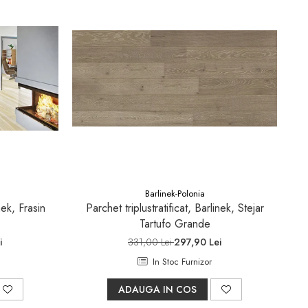
Barlinek-Polonia
nek, Frasin
Parchet triplustratificat, Barlinek, Stejar
Tartufo Grande
i
331,00 Lei
297,90 Lei
In Stoc Furnizor
ADAUGA IN COS