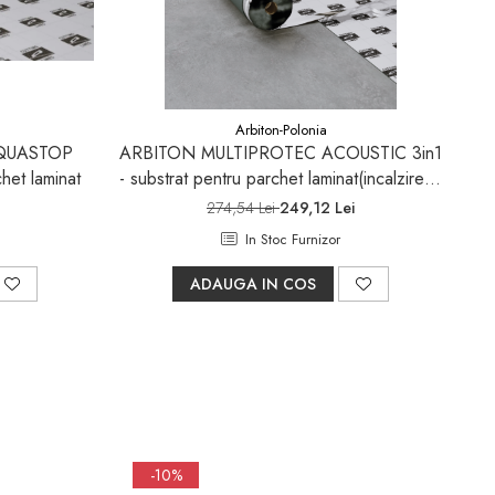
Arbiton-Polonia
QUASTOP
ARBITON MULTIPROTEC ACOUSTIC 3in1
het laminat
- substrat pentru parchet laminat(incalzire in
pardoseala)
274,54 Lei
249,12 Lei
In Stoc Furnizor
ADAUGA IN COS
-10%