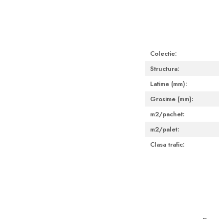
Pare, furtunuri si accesorii
dus
Module de dus incastrate
Rezervoare wc
Colectie:
Rezervoare incastrate
Structura:
Rezervoare aparente
Latime (mm):
Cadre incastrate
Grosime (mm):
Clapete de actionare
m2/pachet:
Cabine de dus
m2/palet:
Paravane de dus Walk
Clasa trafic:
Cabine simple de dus
Panouri si usi de dus
Cadite de dus
Rigole de dus
Mobilier baie