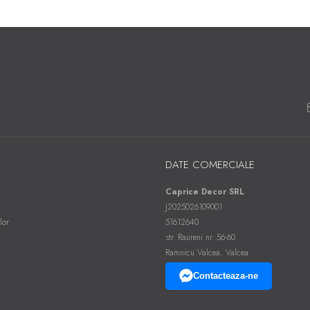
DATE COMERCIALE
Caprice Decor SRL
J2025026109001
lor
51612640
str. Raureni nr. 56-60
Ramnicu Valcea, Valcea
Contacteaza-ne