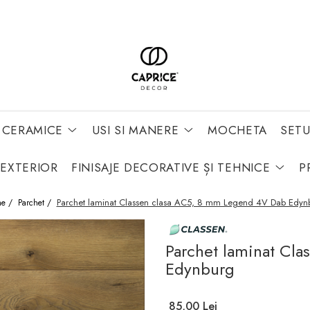
 CERAMICE
USI SI MANERE
MOCHETA
SETU
 EXTERIOR
FINISAJE DECORATIVE ȘI TEHNICE
P
Parchet laminat Classen clasa AC5, 8 mm Legend 4V Dab Edyn
e /
Parchet /
Parchet laminat Cl
Edynburg
85,00 Lei