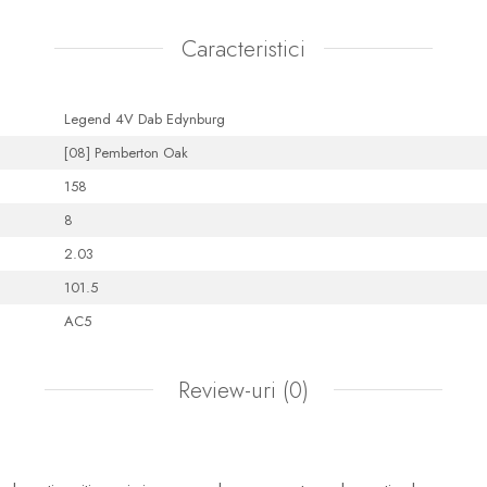
Caracteristici
Legend 4V Dab Edynburg
[08] Pemberton Oak
158
8
2.03
101.5
AC5
Review-uri
(0)