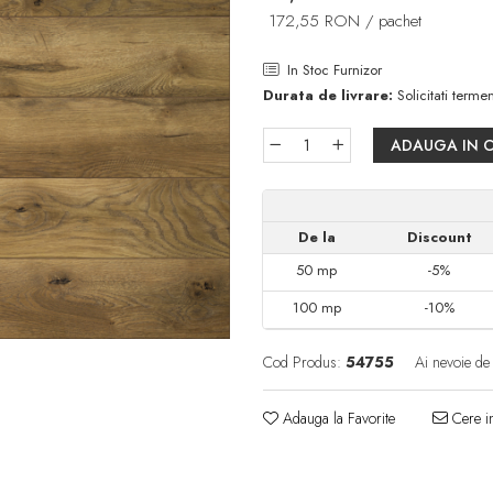
172,55 RON
/ pachet
In Stoc Furnizor
Durata de livrare:
Solicitati termen
ADAUGA IN 
De la
Discount
50
mp
-5%
100
mp
-10%
Cod Produs:
54755
Ai nevoie de
Adauga la Favorite
Cere in