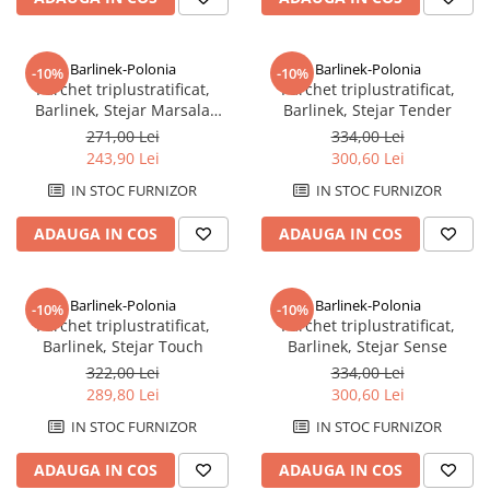
Barlinek-Polonia
Barlinek-Polonia
-10%
-10%
Parchet triplustratificat,
Parchet triplustratificat,
Barlinek, Stejar Marsala
Barlinek, Stejar Tender
Grande
271,00 Lei
334,00 Lei
243,90 Lei
300,60 Lei
IN STOC FURNIZOR
IN STOC FURNIZOR
ADAUGA IN COS
ADAUGA IN COS
Barlinek-Polonia
Barlinek-Polonia
-10%
-10%
Parchet triplustratificat,
Parchet triplustratificat,
Barlinek, Stejar Touch
Barlinek, Stejar Sense
322,00 Lei
334,00 Lei
289,80 Lei
300,60 Lei
IN STOC FURNIZOR
IN STOC FURNIZOR
ADAUGA IN COS
ADAUGA IN COS