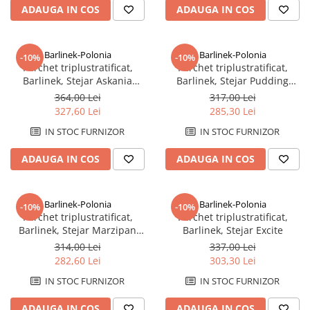
Savoniere
ADAUGA IN COS
ADAUGA IN COS
Suport periute dinti
Suport hartie igienica
Barlinek-Polonia
Barlinek-Polonia
-10%
-10%
Perii WC
Parchet triplustratificat,
Parchet triplustratificat,
Barlinek, Stejar Askania
Barlinek, Stejar Pudding
Dozator sapun
Grande
Grande,finisaj lac mat
364,00 Lei
317,00 Lei
Etajere baie
327,60 Lei
285,30 Lei
Cuiere si suporti prosop
IN STOC FURNIZOR
IN STOC FURNIZOR
Cosuri de gunoi
Sifoane, racorduri si ventile
ADAUGA IN COS
ADAUGA IN COS
Accesorii diverse
Barlinek-Polonia
Barlinek-Polonia
-10%
-10%
Parchet triplustratificat,
Parchet triplustratificat,
Barlinek, Stejar Marzipan
Barlinek, Stejar Excite
Muffin Herringbone 130
314,00 Lei
337,00 Lei
282,60 Lei
303,30 Lei
IN STOC FURNIZOR
IN STOC FURNIZOR
ADAUGA IN COS
ADAUGA IN COS