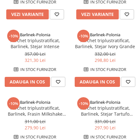
Plinte pentru parchet
sifoane
Riflaje Orac
Protecție pentru lemn și piatră
IN STOC FURNIZOR
IN STOC FURNIZOR
Paravane de cada
Cornise tavan
Vopsele pentru marcaje forestiere,
VEZI VARIANTE
VEZI VARIANTE
rutiere și industriale
Baterii de baie
Hidroizolații/Terase și Acoperișuri
Seturi baterii
Tehnici decorative Jeger
Baterii lavoar
Barlinek-Polonia
Barlinek-Polonia
-10%
-10%
Parchet triplustratificat,
Parchet triplustratificat,
Microciment
Baterii bideu
Barlinek, Stejar Intense
Barlinek, Stejar Ivory Grande
Baterii dus
Aditivi microciment
357,00 Lei
332,00 Lei
Baterii cada
Protectia microcimentului
321,30 Lei
298,80 Lei
Sisteme de dus
IN STOC FURNIZOR
IN STOC FURNIZOR
Seturi de dus
ADAUGA IN COS
ADAUGA IN COS
Sisteme de dus incastrate
Coloane de dus
Brate si palarii de dus
Barlinek-Polonia
Barlinek-Polonia
-10%
-10%
Parchet triplustratificat,
Parchet triplustratificat,
Pare, furtunuri si accesorii dus
Barlinek, Frasin Milkshake
Barlinek, Stejar Tartufo
Module de dus incastrate
Grande
Grande
311,00 Lei
331,00 Lei
Rezervoare wc
279,90 Lei
297,90 Lei
Rezervoare incastrate
IN STOC FURNIZOR
IN STOC FURNIZOR