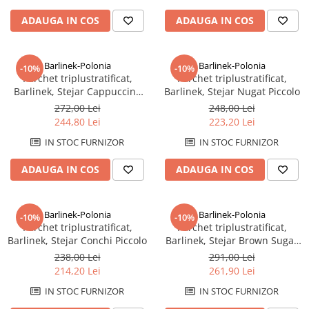
Rezervoare aparente
ADAUGA IN COS
ADAUGA IN COS
Cadre incastrate
Clapete de actionare
Cabine de dus
Barlinek-Polonia
Barlinek-Polonia
-10%
-10%
Parchet triplustratificat,
Parchet triplustratificat,
Paravane de dus Walk
Barlinek, Stejar Cappuccino
Barlinek, Stejar Nugat Piccolo
Cabine simple de dus
Grande
272,00 Lei
248,00 Lei
Panouri si usi de dus
244,80 Lei
223,20 Lei
Cadite de dus
IN STOC FURNIZOR
IN STOC FURNIZOR
Rigole de dus
ADAUGA IN COS
ADAUGA IN COS
Mobilier baie
Seturi mobilier baie
Dulapuri baza si blaturi lavoar
Barlinek-Polonia
Barlinek-Polonia
-10%
-10%
Parchet triplustratificat,
Parchet triplustratificat,
Dulapuri cu oglinda
Barlinek, Stejar Conchi Piccolo
Barlinek, Stejar Brown Sugar
Oglinzi baie, oglinzi cosmetice si
Herringbone 130
238,00 Lei
291,00 Lei
corpuri de iluminat
214,20 Lei
261,90 Lei
Accesorii baie
IN STOC FURNIZOR
IN STOC FURNIZOR
Seturi de accesorii