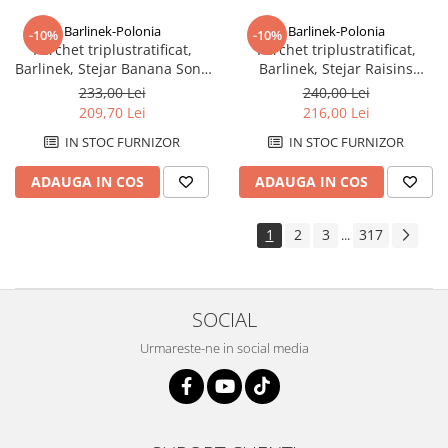
Barlinek-Polonia
Barlinek-Polonia
-10%
-10%
Parchet triplustratificat,
Parchet triplustratificat,
Barlinek, Stejar Banana Song
Barlinek, Stejar Raisins
Grande Scurt
Grande
233,00 Lei
240,00 Lei
209,70 Lei
216,00 Lei
IN STOC FURNIZOR
IN STOC FURNIZOR
ADAUGA IN COS
ADAUGA IN COS
1
2
3
317
...
SOCIAL
Urmareste-ne in social media