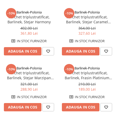
Barlinek-Polonia
Barlinek-Polonia
-10%
-10%
Parchet triplustratificat,
Parchet triplustratificat,
Barlinek, Stejar Harmony
Barlinek, Stejar Caramel
Grande
402,00 Lei
364,00 Lei
361,80 Lei
327,60 Lei
IN STOC FURNIZOR
IN STOC FURNIZOR
ADAUGA IN COS
ADAUGA IN COS
Barlinek-Polonia
Barlinek-Polonia
-10%
-10%
Parchet triplustratificat,
Parchet triplustratificat,
Barlinek, Stejar Marzipan
Barlinek, Frasin Platinium
Muffin Grande
Molti
321,00 Lei
210,00 Lei
288,90 Lei
189,00 Lei
IN STOC FURNIZOR
IN STOC FURNIZOR
ADAUGA IN COS
ADAUGA IN COS