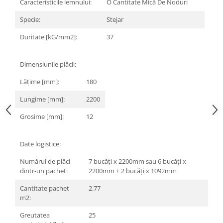
Caracteristicile lemnului:
O Cantitate Mică De Noduri
Savoniere
Specie:
Stejar
Suport periute dinti
Suport hartie igienica
Duritate [kG/mm2]:
37
Perii WC
Dozator sapun
Dimensiunile plăcii:
Etajere baie
Lățime [mm]:
180
Cuiere si suporti prosop
Cosuri de gunoi
Lungime [mm]:
2200
Sifoane, racorduri si ventile
Grosime [mm]:
12
Accesorii diverse
Date logistice:
Numărul de plăci
7 bucăți x 2200mm sau 6 bucăți x
dintr-un pachet:
2200mm + 2 bucăți x 1092mm
Cantitate pachet
2.77
m2:
Greutatea
25