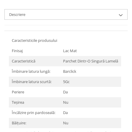
Rezervoare aparente
Cadre incastrate
Descriere
Clapete de actionare
Cabine de dus
Paravane de dus Walk
Caracteristicile produsului
Cabine simple de dus
Panouri si usi de dus
Finisaj
Lac Mat
Cadite de dus
Caracteristică
Parchet Dintr-O Singură Lamelă
Rigole de dus
Îmbinare latura lungă:
Barclick
Mobilier baie
Îmbinare latura scurtă:
5Gc
Seturi mobilier baie
Dulapuri baza si blaturi lavoar
Periere
Da
Dulapuri cu oglinda
Teşirea
Nu
Oglinzi baie, oglinzi cosmetice si
corpuri de iluminat
Încălzire prin pardoseală:
Da
Accesorii baie
Băițuire:
Nu
Seturi de accesorii