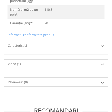
pachetului [kg]:
Numărul m2 pe un
110.8
palet:
Garanție [ani]:*
20
Informatii conformitate produs
Caracteristici
Video
(1)
Review-uri
(0)
RECOMANDARI