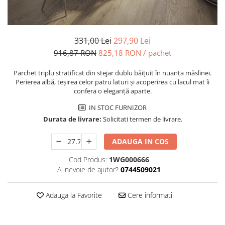
Plinte pentru parchet
sifoane
Riflaje Orac
Protecție pentru lemn și piatră
Paravane de cada
Cornise tavan
Vopsele pentru marcaje forestiere,
rutiere și industriale
Baterii de baie
Hidroizolații/Terase și Acoperișuri
331,00 Lei
297,90 Lei
Seturi baterii
Tehnici decorative Jeger
916,87 RON
825,18 RON
/ pachet
Baterii lavoar
Microciment
Baterii bideu
Parchet triplu stratificat din stejar dublu băiţuit în nuanța măslinei.
Baterii dus
Perierea albă, teșirea celor patru laturi și acoperirea cu lacul mat îi
Aditivi microciment
confera o eleganță aparte.
Baterii cada
Protectia microcimentului
IN STOC FURNIZOR
Sisteme de dus
Durata de livrare:
Solicitati termen de livrare.
Seturi de dus
Sisteme de dus incastrate
ADAUGA IN COS
Coloane de dus
Cod Produs:
1WG000666
Brate si palarii de dus
Ai nevoie de ajutor?
0744509021
Pare, furtunuri si accesorii dus
Module de dus incastrate
Adauga la Favorite
Cere informatii
Rezervoare wc
Rezervoare incastrate