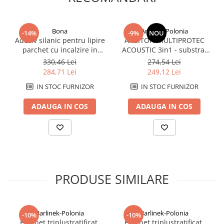
Bona
Arbiton-Polonia
-14%
-9%
NOU
Adeziv silanic pentru lipire
ARBITON MULTIPROTEC
parchet cu incalzire in
ACOUSTIC 3in1 - substrat
pardoseala Bona R 848 T ,9
pentru parchet
330,46 Lei
274,54 Lei
kg
laminat(incalzire in
284,71 Lei
249,12 Lei
pardoseala)
IN STOC FURNIZOR
IN STOC FURNIZOR
ADAUGA IN COS
ADAUGA IN COS
PRODUSE SIMILARE
Barlinek-Polonia
Barlinek-Polonia
-10%
-10%
Parchet triplustratificat,
Parchet triplustratificat,