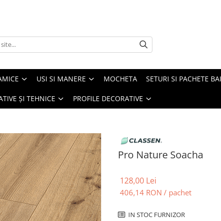
AMICE
USI SI MANERE
MOCHETA
SETURI SI PACHETE BA
ATIVE ȘI TEHNICE
PROFILE DECORATIVE
Pro Nature Soacha
128,00 Lei
406,14 RON
/ pachet
IN STOC FURNIZOR