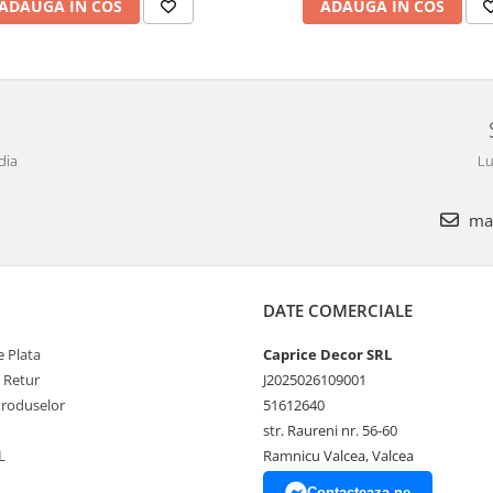
ADAUGA IN COS
ADAUGA IN COS
dia
Lu
mar
DATE COMERCIALE
 Plata
Caprice Decor SRL
e Retur
J2025026109001
Produselor
51612640
str. Raureni nr. 56-60
L
Ramnicu Valcea, Valcea
Contacteaza-ne