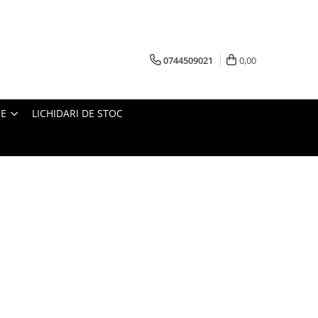
0744509021
0,00
IE
LICHIDARI DE STOC