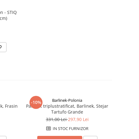
on - STIQ
 cm)
Barlinek-Polonia
-10%
-10%
ek, Frasin
Parchet triplustratificat, Barlinek, Stejar
Parchet tri
Tartufo Grande
331,00 Lei
297,90 Lei
2
IN STOC FURNIZOR