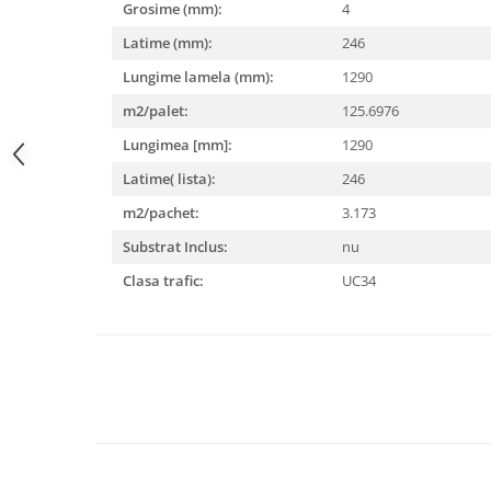
Grosime (mm):
4
Rezervoare aparente
Cadre incastrate
Latime (mm):
246
Clapete de actionare
Lungime lamela (mm):
1290
Cabine de dus
m2/palet:
125.6976
Paravane de dus Walk
Lungimea [mm]:
1290
Cabine simple de dus
Latime( lista):
246
Panouri si usi de dus
m2/pachet:
3.173
Cadite de dus
Rigole de dus
Substrat Inclus:
nu
Mobilier baie
Clasa trafic:
UC34
Seturi mobilier baie
Dulapuri baza si blaturi lavoar
Dulapuri cu oglinda
Oglinzi baie, oglinzi cosmetice si
corpuri de iluminat
Accesorii baie
Seturi de accesorii