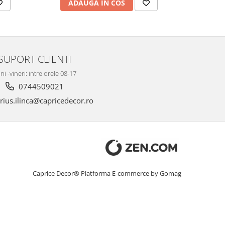
ADAUGA IN COS
AD
SUPORT CLIENTI
ni -vineri: intre orele 08-17
0744509021
ius.ilinca@capricedecor.ro
Caprice Decor®
Platforma E-commerce by Gomag