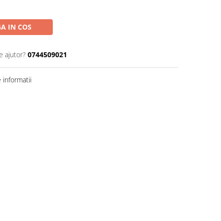
A IN COS
e ajutor?
0744509021
informatii