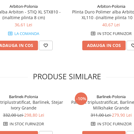
Arbiton-Polonia
Arbiton-Polonia
ba Arbiton - STIQ XL STX810 -
Plinta Duro Polimer alba Arbit
(inaltime plinta 8 cm)
XL110 -(inaltime plinta 10
36,61 Lei
40,67 Lei
LA COMANDA
IN STOC FURNIZOR
ADAUGA IN COS
ADAUGA IN COS
PRODUSE SIMILARE
Barlinek-Polonia
Barlinek-Polonia
-10%
triplustratificat, Barlinek, Stejar
Parchet triplustratificat, Barlin
Ivory Grande
Milkshake Grande
332,00 Lei
298,80 Lei
311,00 Lei
279,90 Lei
IN STOC FURNIZOR
IN STOC FURNIZOR