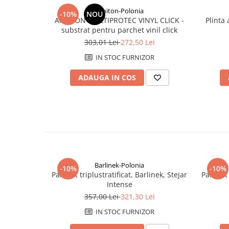
Savoniere
Arbiton-Polonia
-10%
NOU
Suport periute dinti
ARBITON MULTIPROTEC VINYL CLICK -
Plinta al
substrat pentru parchet vinil click
Suport hartie igienica
303,01 Lei
272,50 Lei
Perii WC
IN STOC FURNIZOR
Dozator sapun
Etajere baie
ADAUGA IN COS
Cuiere si suporti prosop
Cosuri de gunoi
Sifoane, racorduri si ventile
Accesorii diverse
Barlinek-Polonia
-10%
-10%
Parchet triplustratificat, Barlinek, Stejar
Parchet 
Intense
357,00 Lei
321,30 Lei
IN STOC FURNIZOR