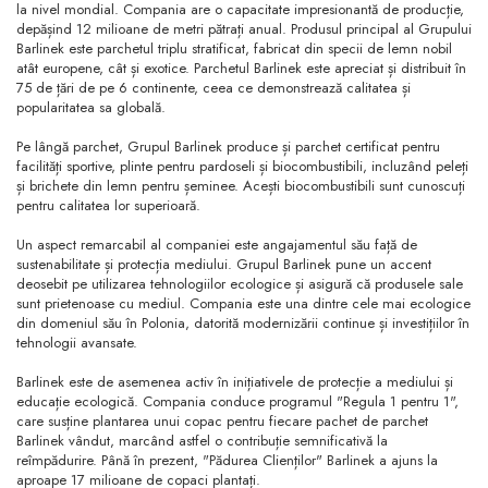
la nivel mondial. Compania are o capacitate impresionantă de producție,
depășind 12 milioane de metri pătrați anual. Produsul principal al Grupului
Barlinek este parchetul triplu stratificat, fabricat din specii de lemn nobil
atât europene, cât și exotice. Parchetul Barlinek este apreciat și distribuit în
75 de țări de pe 6 continente, ceea ce demonstrează calitatea și
popularitatea sa globală.
Pe lângă parchet, Grupul Barlinek produce și parchet certificat pentru
facilități sportive, plinte pentru pardoseli și biocombustibili, incluzând peleți
și brichete din lemn pentru șeminee. Acești biocombustibili sunt cunoscuți
pentru calitatea lor superioară.
Un aspect remarcabil al companiei este angajamentul său față de
sustenabilitate și protecția mediului. Grupul Barlinek pune un accent
deosebit pe utilizarea tehnologiilor ecologice și asigură că produsele sale
sunt prietenoase cu mediul. Compania este una dintre cele mai ecologice
din domeniul său în Polonia, datorită modernizării continue și investițiilor în
tehnologii avansate.
Barlinek este de asemenea activ în inițiativele de protecție a mediului și
educație ecologică. Compania conduce programul "Regula 1 pentru 1",
care susține plantarea unui copac pentru fiecare pachet de parchet
Barlinek vândut, marcând astfel o contribuție semnificativă la
reîmpădurire. Până în prezent, "Pădurea Clienților" Barlinek a ajuns la
aproape 17 milioane de copaci plantați.