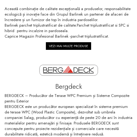
Această combinație de calitate excepțională a produselor, responsabilitate
ecologică și inovație face din Grupul Barlinek un partener de afaceri de
încredere și un furnizor de top în industria pardoselilor.
Barlinek parchet triplustratificat de calitate.Parchet triplustratificat si SPC si
hibrid pentru incalzire in pardoseala.
Caprice Magazin Profesional Barlinek -parchet triplustratificat.
VEZI MAI MULTE PRODUSE
Bergdeck
BERGDECK – Producător de Terase WPC Premium și Sisteme Compozite
pentru Exterior
BERGDECK este un producător european specializat în sisteme premium
de terase WPC (Wood Plastic Composite), dezvoltat sub umbrela
companiei Salag, producător cu experiență de peste 20 de ani în industria
materialelor pentru amenajări și finisaje. Produsele BERGDECK sunt
concepute pentru proiecte rezidențiale și comerciale care necesită
durabilitate ridicată, estetică modernă și întreținere redusă.