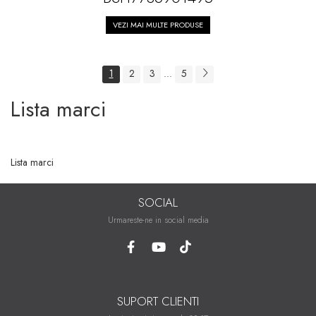
VEZI MAI MULTE PRODUSE
1
2
3
5
...
Lista marci
Lista marci
SOCIAL
Urmareste-ne in social media
SUPORT CLIENTI