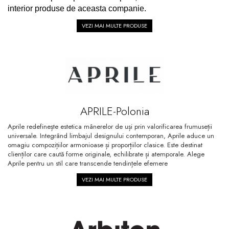
Pare, furtunuri si accesorii
interior produse de aceasta companie.
dus
VEZI MAI MULTE PRODUSE
Module de dus incastrate
Rezervoare wc
Rezervoare incastrate
Rezervoare aparente
Cadre incastrate
APRILE-Polonia
Clapete de actionare
Cabine de dus
Aprile redefinește estetica mânerelor de uși prin valorificarea frumuseții
universale. Integrând limbajul designului contemporan, Aprile aduce un
Paravane de dus Walk
omagiu compozițiilor armonioase și proporțiilor clasice. Este destinat
clienților care caută forme originale, echilibrate și atemporale. Alege
Cabine simple de dus
Aprile pentru un stil care transcende tendințele efemere
Panouri si usi de dus
VEZI MAI MULTE PRODUSE
Cadite de dus
Rigole de dus
Mobilier baie