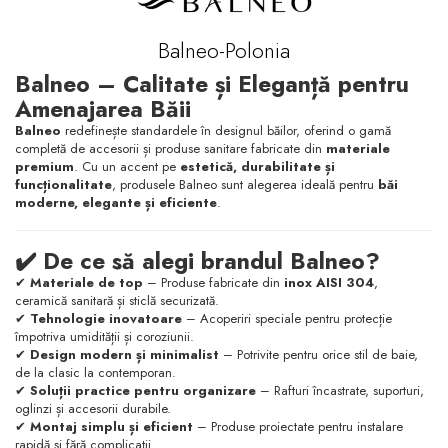
Balneo-Polonia
Balneo – Calitate și Eleganță pentru
Amenajarea Băii
Balneo
redefinește standardele în designul băilor, oferind o gamă
completă de accesorii și produse sanitare fabricate din
materiale
premium
. Cu un accent pe
estetică, durabilitate și
funcționalitate
, produsele Balneo sunt alegerea ideală pentru
băi
moderne, elegante și eficiente
.
✔️ De ce să alegi brandul Balneo?
✔
Materiale de top
– Produse fabricate din
inox AISI 304
,
ceramică sanitară și sticlă securizată.
✔
Tehnologie inovatoare
– Acoperiri speciale pentru protecție
împotriva umidității și coroziunii.
✔
Design modern și minimalist
– Potrivite pentru orice stil de baie,
de la clasic la contemporan.
✔
Soluții practice pentru organizare
– Rafturi încastrate, suporturi,
oglinzi și accesorii durabile.
✔
Montaj simplu și eficient
– Produse proiectate pentru instalare
rapidă și fără complicații.