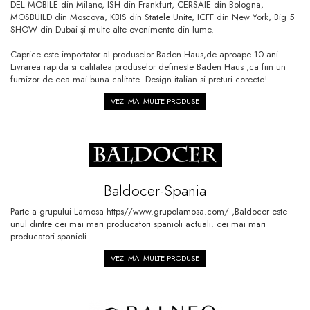
DEL MOBILE din Milano, ISH din Frankfurt, CERSAIE din Bologna,
MOSBUILD din Moscova, KBIS din Statele Unite, ICFF din New York, Big 5
SHOW din Dubai și multe alte evenimente din lume.
Caprice este importator al produselor Baden Haus,de aproape 10 ani.
Livrarea rapida si calitatea produselor defineste Baden Haus ,ca fiin un
furnizor de cea mai buna calitate .Design italian si preturi corecte!
VEZI MAI MULTE PRODUSE
Baldocer-Spania
Parte a grupului Lamosa https//www.grupolamosa.com/ ,Baldocer este
unul dintre cei mai mari producatori spanioli actuali. cei mai mari
producatori spanioli.
VEZI MAI MULTE PRODUSE