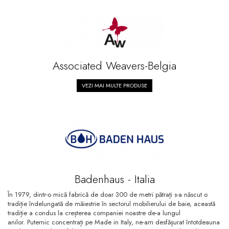
Sifoane, racorduri si ventile
Accesorii diverse
Associated Weavers-Belgia
VEZI MAI MULTE PRODUSE
Badenhaus - Italia
În 1979, dintr-o mică fabrică de doar 300 de metri pătrați s-a născut o
tradiție îndelungată de măiestrie în sectorul mobilierului de baie, această
tradiție a condus la creșterea companiei noastre de-a lungul
anilor. Puternic concentrați pe Made in Italy, ne-am desfășurat întotdeauna