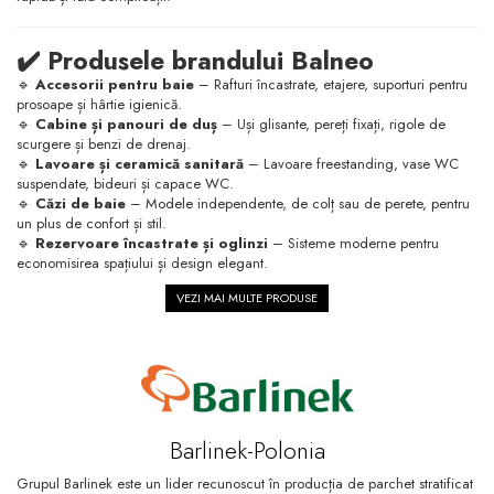
✔️ Produsele brandului Balneo
🔹
Accesorii pentru baie
– Rafturi încastrate, etajere, suporturi pentru
prosoape și hârtie igienică.
🔹
Cabine și panouri de duș
– Uși glisante, pereți fixați, rigole de
scurgere și benzi de drenaj.
🔹
Lavoare și ceramică sanitară
– Lavoare freestanding, vase WC
suspendate, bideuri și capace WC.
🔹
Căzi de baie
– Modele independente, de colț sau de perete, pentru
un plus de confort și stil.
🔹
Rezervoare încastrate și oglinzi
– Sisteme moderne pentru
economisirea spațiului și design elegant.
VEZI MAI MULTE PRODUSE
Barlinek-Polonia
Grupul Barlinek este un lider recunoscut în producția de parchet stratificat