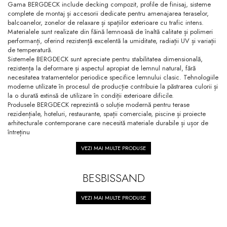
Gama BERGDECK include decking compozit, profile de finisaj, sisteme
complete de montaj și accesorii dedicate pentru amenajarea teraselor,
balcoanelor, zonelor de relaxare și spațiilor exterioare cu trafic intens.
Materialele sunt realizate din făină lemnoasă de înaltă calitate și polimeri
performanți, oferind rezistență excelentă la umiditate, radiații UV și variații
de temperatură.
Sistemele BERGDECK sunt apreciate pentru stabilitatea dimensională,
rezistența la deformare și aspectul apropiat de lemnul natural, fără
necesitatea tratamentelor periodice specifice lemnului clasic. Tehnologiile
moderne utilizate în procesul de producție contribuie la păstrarea culorii și
la o durată extinsă de utilizare în condiții exterioare dificile.
Produsele BERGDECK reprezintă o soluție modernă pentru terase
rezidențiale, hoteluri, restaurante, spații comerciale, piscine și proiecte
arhitecturale contemporane care necesită materiale durabile și ușor de
întreținu
VEZI MAI MULTE PRODUSE
BESBISSAND
VEZI MAI MULTE PRODUSE