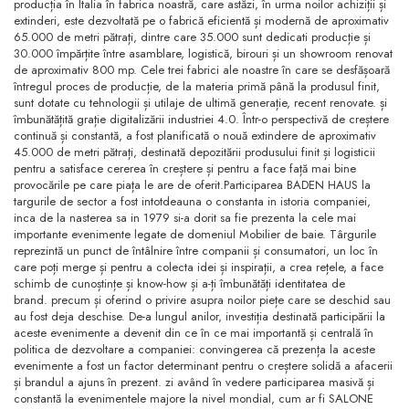
producția în Italia în fabrica noastră, care astăzi, în urma noilor achiziții și
extinderi, este dezvoltată pe o fabrică eficientă și modernă de aproximativ
65.000 de metri pătrați, dintre care 35.000 sunt dedicati producție și
30.000 împărțite între asamblare, logistică, birouri și un showroom renovat
de aproximativ 800 mp. Cele trei fabrici ale noastre în care se desfășoară
întregul proces de producție, de la materia primă până la produsul finit,
sunt dotate cu tehnologii și utilaje de ultimă generație, recent renovate. și
îmbunătățită grație digitalizării industriei 4.0. Într-o perspectivă de creștere
continuă și constantă, a fost planificată o nouă extindere de aproximativ
45.000 de metri pătrați, destinată depozitării produsului finit și logisticii
pentru a satisface cererea în creștere și pentru a face față mai bine
provocările pe care piața le are de oferit.Participarea BADEN HAUS la
targurile de sector a fost intotdeauna o constanta in istoria companiei,
inca de la nasterea sa in 1979 si-a dorit sa fie prezenta la cele mai
importante evenimente legate de domeniul Mobilier de baie.
Târgurile
reprezintă un punct de întâlnire între companii și consumatori, un loc în
care poți merge și pentru a colecta idei și inspirații, a crea rețele, a face
schimb de cunoștințe și know-how și a-ți îmbunătăți identitatea de
brand.
precum și oferind o privire asupra noilor piețe care se deschid sau
au fost deja deschise.
De-a lungul anilor, investiția destinată participării la
aceste evenimente a devenit din ce în ce mai importantă și centrală în
politica de dezvoltare a companiei: convingerea că prezența la aceste
evenimente a fost un factor determinant pentru o creștere solidă a afacerii
și brandul a ajuns în prezent. zi având în vedere participarea masivă și
constantă la evenimentele majore la nivel mondial, cum ar fi SALONE