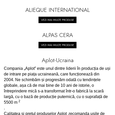
Cazi rectangulare
peretilor
Gleturi, Chituri și Diluanți
Brauri
Set vas Wc si bideu
Masti, sisteme de sustinere si
ALIEQUE INTERNATIONAL
Substraturi si adezivi
+rezervor ingropat si
Emailuri pentru metal și lemn
Brauri de perete
sifoane
pentru parchet
clapeta
VEZI MAI MULTE PRODUSE
Vopsele speciale
Riflaje Orac
Paravane de cada
Set vas wc cu rezervor
Plinte pentru parchet
incastrat si clapeta
Protecție pentru lemn și
Cornise tavan
Baterii de baie
ALPAS CERA
piatră
Seturi baterii
Vopsele pentru marcaje
VEZI MAI MULTE PRODUSE
Baterii lavoar
forestiere, rutiere și
Baterii bideu
industriale
Hidroizolații/Terase și
Aplot-Ucraina
Baterii dus
Acoperișuri
Compania „Aplot” este unul dintre liderii în producția de uși
Baterii cada
Tehnici decorative Jeger
de intrare pe piața ucraineană, care funcționează din
Sisteme de dus
Microciment
2004.
Ne schimbăm și progresăm odată cu tendințele
globale, așa că de mai bine de 10 ani de istorie, o
Seturi de dus
Aditivi microciment
întreprindere mică s-a transformat într-o fabrică la scară
Sisteme de dus incastrate
Protectia microcimentului
largă, cu o bază de producție puternică, cu o suprafață de
Coloane de dus
2
5500 m
.
Brate si palarii de dus
Calitatea si pretul produselor Aplot ,recomanda usile de