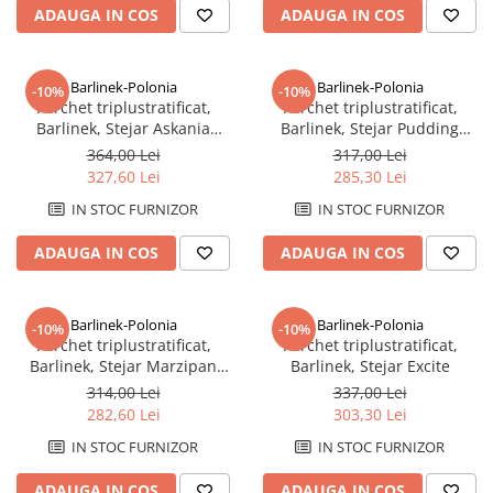
Savoniere
ADAUGA IN COS
ADAUGA IN COS
Suport periute dinti
Suport hartie igienica
Barlinek-Polonia
Barlinek-Polonia
-10%
-10%
Perii WC
Parchet triplustratificat,
Parchet triplustratificat,
Barlinek, Stejar Askania
Barlinek, Stejar Pudding
Dozator sapun
Grande
Grande,finisaj lac mat
364,00 Lei
317,00 Lei
Etajere baie
327,60 Lei
285,30 Lei
Cuiere si suporti prosop
IN STOC FURNIZOR
IN STOC FURNIZOR
Cosuri de gunoi
Sifoane, racorduri si ventile
ADAUGA IN COS
ADAUGA IN COS
Accesorii diverse
Barlinek-Polonia
Barlinek-Polonia
-10%
-10%
Parchet triplustratificat,
Parchet triplustratificat,
Barlinek, Stejar Marzipan
Barlinek, Stejar Excite
Muffin Herringbone 130
314,00 Lei
337,00 Lei
282,60 Lei
303,30 Lei
IN STOC FURNIZOR
IN STOC FURNIZOR
ADAUGA IN COS
ADAUGA IN COS