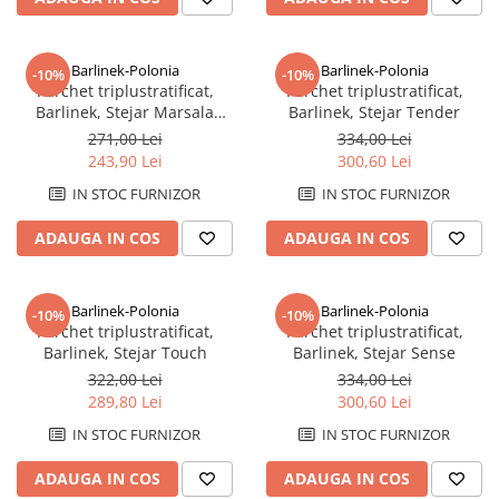
Barlinek-Polonia
Barlinek-Polonia
-10%
-10%
Parchet triplustratificat,
Parchet triplustratificat,
Barlinek, Stejar Marsala
Barlinek, Stejar Tender
Grande
271,00 Lei
334,00 Lei
243,90 Lei
300,60 Lei
IN STOC FURNIZOR
IN STOC FURNIZOR
ADAUGA IN COS
ADAUGA IN COS
Barlinek-Polonia
Barlinek-Polonia
-10%
-10%
Parchet triplustratificat,
Parchet triplustratificat,
Barlinek, Stejar Touch
Barlinek, Stejar Sense
322,00 Lei
334,00 Lei
289,80 Lei
300,60 Lei
IN STOC FURNIZOR
IN STOC FURNIZOR
ADAUGA IN COS
ADAUGA IN COS