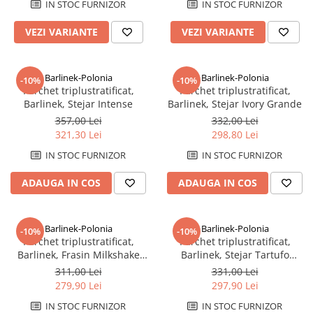
Plinte pentru parchet
sifoane
Riflaje Orac
Protecție pentru lemn și piatră
IN STOC FURNIZOR
IN STOC FURNIZOR
Paravane de cada
Cornise tavan
Vopsele pentru marcaje forestiere,
VEZI VARIANTE
VEZI VARIANTE
rutiere și industriale
Baterii de baie
Hidroizolații/Terase și Acoperișuri
Seturi baterii
Tehnici decorative Jeger
Baterii lavoar
Barlinek-Polonia
Barlinek-Polonia
-10%
-10%
Parchet triplustratificat,
Parchet triplustratificat,
Microciment
Baterii bideu
Barlinek, Stejar Intense
Barlinek, Stejar Ivory Grande
Baterii dus
Aditivi microciment
357,00 Lei
332,00 Lei
Baterii cada
Protectia microcimentului
321,30 Lei
298,80 Lei
Sisteme de dus
IN STOC FURNIZOR
IN STOC FURNIZOR
Seturi de dus
ADAUGA IN COS
ADAUGA IN COS
Sisteme de dus incastrate
Coloane de dus
Brate si palarii de dus
Barlinek-Polonia
Barlinek-Polonia
-10%
-10%
Parchet triplustratificat,
Parchet triplustratificat,
Pare, furtunuri si accesorii dus
Barlinek, Frasin Milkshake
Barlinek, Stejar Tartufo
Module de dus incastrate
Grande
Grande
311,00 Lei
331,00 Lei
Rezervoare wc
279,90 Lei
297,90 Lei
Rezervoare incastrate
IN STOC FURNIZOR
IN STOC FURNIZOR