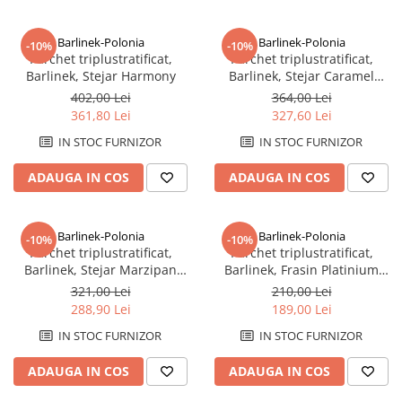
Barlinek-Polonia
Barlinek-Polonia
-10%
-10%
Parchet triplustratificat,
Parchet triplustratificat,
Barlinek, Stejar Harmony
Barlinek, Stejar Caramel
Grande
402,00 Lei
364,00 Lei
361,80 Lei
327,60 Lei
IN STOC FURNIZOR
IN STOC FURNIZOR
ADAUGA IN COS
ADAUGA IN COS
Barlinek-Polonia
Barlinek-Polonia
-10%
-10%
Parchet triplustratificat,
Parchet triplustratificat,
Barlinek, Stejar Marzipan
Barlinek, Frasin Platinium
Muffin Grande
Molti
321,00 Lei
210,00 Lei
288,90 Lei
189,00 Lei
IN STOC FURNIZOR
IN STOC FURNIZOR
ADAUGA IN COS
ADAUGA IN COS