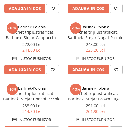
Rezervoare aparente
ADAUGA IN COS
ADAUGA IN COS
Cadre incastrate
Clapete de actionare
Cabine de dus
Barlinek-Polonia
Barlinek-Polonia
-10%
-10%
Parchet triplustratificat,
Parchet triplustratificat,
Paravane de dus Walk
Barlinek, Stejar Cappuccino
Barlinek, Stejar Nugat Piccolo
Cabine simple de dus
Grande
272,00 Lei
248,00 Lei
Panouri si usi de dus
244,80 Lei
223,20 Lei
Cadite de dus
IN STOC FURNIZOR
IN STOC FURNIZOR
Rigole de dus
ADAUGA IN COS
ADAUGA IN COS
Mobilier baie
Seturi mobilier baie
Dulapuri baza si blaturi lavoar
Barlinek-Polonia
Barlinek-Polonia
-10%
-10%
Parchet triplustratificat,
Parchet triplustratificat,
Dulapuri cu oglinda
Barlinek, Stejar Conchi Piccolo
Barlinek, Stejar Brown Sugar
Oglinzi baie, oglinzi cosmetice si
Herringbone 130
238,00 Lei
291,00 Lei
corpuri de iluminat
214,20 Lei
261,90 Lei
Accesorii baie
IN STOC FURNIZOR
IN STOC FURNIZOR
Seturi de accesorii