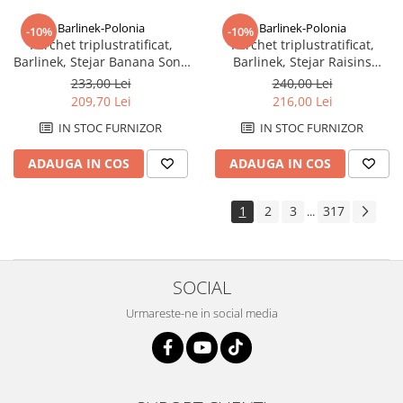
Barlinek-Polonia
Barlinek-Polonia
-10%
-10%
Parchet triplustratificat,
Parchet triplustratificat,
Barlinek, Stejar Banana Song
Barlinek, Stejar Raisins
Grande Scurt
Grande
233,00 Lei
240,00 Lei
209,70 Lei
216,00 Lei
IN STOC FURNIZOR
IN STOC FURNIZOR
ADAUGA IN COS
ADAUGA IN COS
1
2
3
317
...
SOCIAL
Urmareste-ne in social media