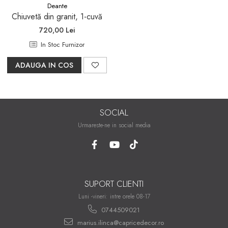
Deante
Sifoane, racorduri si ventile
Chiuvetă din granit, 1-cuvă
Accesorii diverse
720,00 Lei
In Stoc Furnizor
ADAUGA IN COS
SOCIAL
Urmareste-ne in social media
SUPORT CLIENTI
Luni -vineri: intre orele 08-17
0744509021
marius.ilinca@capricedecor.ro