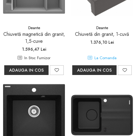
Pare, furtunuri si accesorii
dus
Module de dus incastrate
Rezervoare wc
Deante
Deante
Chiuvetă magnetică din granit,
Chiuvetă din granit, 1-cuvă
Rezervoare incastrate
1,5-cuve
1.376,10 Lei
Rezervoare aparente
1.596,47 Lei
Cadre incastrate
In Stoc Furnizor
La Comanda
Clapete de actionare
ADAUGA IN COS
ADAUGA IN COS
Cabine de dus
Paravane de dus Walk
Cabine simple de dus
Panouri si usi de dus
Cadite de dus
Rigole de dus
Mobilier baie