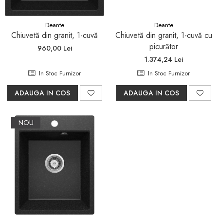
Seturi mobilier baie
Dulapuri baza si blaturi lavoar
Deante
Deante
Chiuvetă din granit, 1-cuvă
Chiuvetă din granit, 1-cuvă cu
Dulapuri cu oglinda
picurător
960,00 Lei
Oglinzi baie, oglinzi
1.374,24 Lei
cosmetice si corpuri de
In Stoc Furnizor
In Stoc Furnizor
iluminat
Accesorii baie
ADAUGA IN COS
ADAUGA IN COS
Seturi de accesorii
Savoniere
NOU
Suport periute dinti
Suport hartie igienica
Perii WC
Dozator sapun
Etajere baie
Cuiere si suporti prosop
Cosuri de gunoi