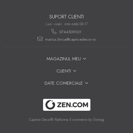
Pare, furtunuri si accesorii
dus
SUPORT CLIENTI
Module de dus incastrate
Luni -vineri: intre orele 08-17
Rezervoare wc
0744509021
Rezervoare incastrate
marius.ilinca@capricedecor.ro
Rezervoare aparente
Cadre incastrate
MAGAZINUL MEU
Clapete de actionare
CLIENTI
Cabine de dus
DATE COMERCIALE
Paravane de dus Walk
Cabine simple de dus
Panouri si usi de dus
Cadite de dus
Rigole de dus
Caprice Decor®
Platforma E-commerce by Gomag
Mobilier baie