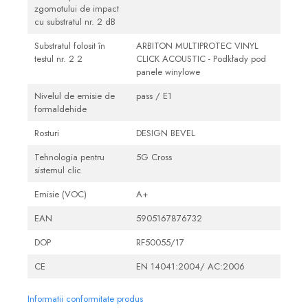
zgomotului de impact
cu substratul nr. 2 dB
Substratul folosit în
ARBITON MULTIPROTEC VINYL
testul nr. 2 2
CLICK ACOUSTIC - Podkłady pod
panele winylowe
Nivelul de emisie de
pass / E1
formaldehide
Rosturi
DESIGN BEVEL
Tehnologia pentru
5G Cross
sistemul clic
Emisie (VOC)
A+
EAN
5905167876732
DOP
RF50055/17
CE
EN 14041:2004/ AC:2006
Informatii conformitate produs