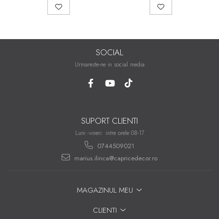
SOCIAL
Urmareste-ne in social media
SUPORT CLIENTI
Luni -vineri: intre orele 08-17
0744509021
marius.ilinca@capricedecor.ro
MAGAZINUL MEU
CLIENTI