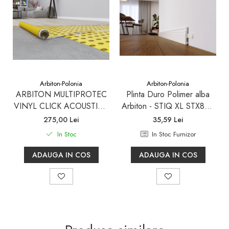
Arbiton-Polonia
Arbiton-Polonia
ARBITON MULTIPROTEC
Plinta Duro Polimer alba
VINYL CLICK ACOUSTIC -
Arbiton - STIQ XL STX820
substrat pentru parchet vinil
-(inaltime plinta 8cm)
275,00 Lei
35,59 Lei
click-2.2 mm-7 mp/rola
In Stoc
In Stoc Furnizor
ADAUGA IN COS
ADAUGA IN COS