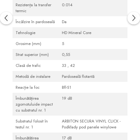
Rezistența la transfer
0.014
termic
Încălzire în pardoseală
Da
Tehnologie
HD Mineral Core
Grosime (mm)
5
Strat superior (mm)
0,55
Clasă de trafic
33 , 42
Metodă de instalare
Pardoseală flotantă
Reacție la foc
Bfl-S1
Îmbunătățirea
19 dB
zgomotuluide impact
cu substratul nr. 1
Substratul folosit în
ARBITON SECURA VINYL CLICK -
testul nr. 1
Podkłady pod panele winylowe
Îmbunătățirea
17 dB