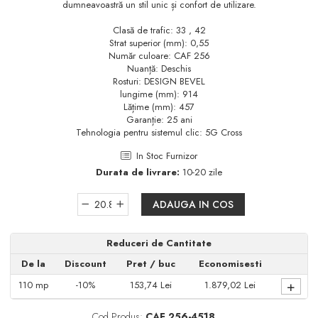
dumneavoastră un stil unic și confort de utilizare.
Pare, furtunuri si accesorii
dus
Clasă de trafic: 33 , 42
Strat superior (mm): 0,55
Module de dus incastrate
Număr culoare: CAF 256
Rezervoare wc
Nuanță: Deschis
Rosturi: DESIGN BEVEL
Rezervoare incastrate
lungime (mm): 914
Lățime (mm): 457
Rezervoare aparente
Garanție: 25 ani
Cadre incastrate
Tehnologia pentru sistemul clic: 5G Cross
Clapete de actionare
In Stoc Furnizor
Durata de livrare:
10-20 zile
Cabine de dus
Paravane de dus Walk
ADAUGA IN COS
Cabine simple de dus
Panouri si usi de dus
Reduceri de Cantitate
Cadite de dus
De la
Discount
Pret
/ buc
Economisesti
+
Rigole de dus
110
mp
-10%
153,74 Lei
1.879,02 Lei
Mobilier baie
Cod Produs:
CAF 256-4518