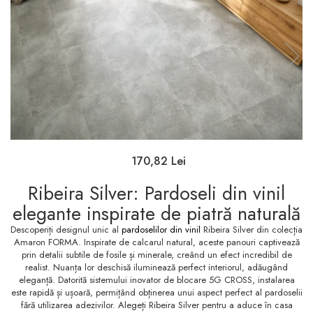
Cazi rectangulare
peretilor
Gleturi, Chituri și Diluanți
Brauri
Set vas Wc si bideu
Masti, sisteme de sustinere si
Substraturi si adezivi
+rezervor ingropat si
Emailuri pentru metal și lemn
Brauri de perete
sifoane
pentru parchet
clapeta
Vopsele speciale
Riflaje Orac
Paravane de cada
Set vas wc cu rezervor
Plinte pentru parchet
incastrat si clapeta
Protecție pentru lemn și
Cornise tavan
Baterii de baie
piatră
Seturi baterii
Vopsele pentru marcaje
Baterii lavoar
forestiere, rutiere și
Baterii bideu
industriale
Hidroizolații/Terase și
170,82 Lei
Baterii dus
Acoperișuri
Ribeira Silver: Pardoseli din vinil
Baterii cada
Tehnici decorative Jeger
elegante inspirate de piatră naturală
Sisteme de dus
Microciment
Descoperiți designul unic al
pardoselilor din vinil
Ribeira Silver din colecția
Seturi de dus
Aditivi microciment
Amaron FORMA. Inspirate de calcarul natural, aceste panouri captivează
prin detalii subtile de fosile și minerale, creând un efect incredibil de
Sisteme de dus incastrate
Protectia microcimentului
realist. Nuanța lor deschisă iluminează perfect interiorul, adăugând
Coloane de dus
eleganță. Datorită sistemului inovator de blocare 5G CROSS, instalarea
este rapidă și ușoară, permițând obținerea unui aspect perfect al pardoselii
Brate si palarii de dus
fără utilizarea adezivilor. Alegeți Ribeira Silver pentru a aduce în casa