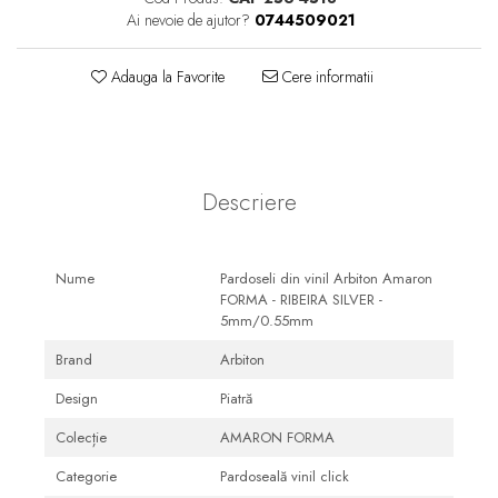
Ai nevoie de ajutor?
0744509021
Seturi mobilier baie
Dulapuri baza si blaturi lavoar
Adauga la Favorite
Cere informatii
Dulapuri cu oglinda
Oglinzi baie, oglinzi
cosmetice si corpuri de
iluminat
Accesorii baie
Descriere
Seturi de accesorii
Savoniere
Nume
Pardoseli din vinil Arbiton Amaron
Suport periute dinti
FORMA - RIBEIRA SILVER -
Suport hartie igienica
5mm/0.55mm
Perii WC
Brand
Arbiton
Dozator sapun
Design
Piatră
Etajere baie
Colecție
AMARON FORMA
Cuiere si suporti prosop
Categorie
Pardoseală vinil click
Cosuri de gunoi