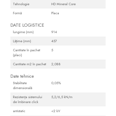
Tehnologie
HD Mineral Core
Sifoane, racorduri si ventile
Accesorii diverse
Formă
Placa
DATE LOGISTICE
lungime (mm)
914
Lățime (mm)
457
Cantitate în pachet
5
(placi)
Cantitate m2 în pachet
2,088
Date tehnice
Stabilitate
0,05%
dimensională
Rezistența sistemului
5,2/6,5 kN/m
de îmbinare click
antistatic
<2 kV