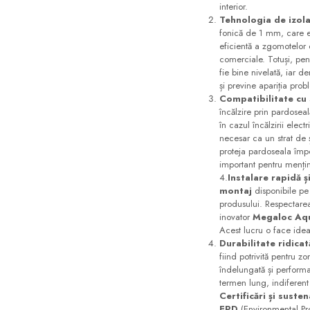
interior.
Seturi mobilier baie
Tehnologia de izola
Dulapuri baza si blaturi lavoar
fonică de 1 mm, care eli
eficientă a zgomotelor d
Dulapuri cu oglinda
comerciale. Totuși, pe
fie bine nivelată, iar 
Oglinzi baie, oglinzi
și previne apariția probl
cosmetice si corpuri de
Compatibilitate cu 
iluminat
Accesorii baie
încălzire prin pardoseal
în cazul încălzirii elec
Seturi de accesorii
necesar ca un strat de ș
proteja pardoseala împo
Savoniere
important pentru menținer
Suport periute dinti
4.
Instalare rapidă ș
montaj
disponibile pe s
Suport hartie igienica
produsului. Respectarea 
inovator
Megaloc Aq
Perii WC
Acest lucru o face ideal
Dozator sapun
Durabilitate ridicat
fiind potrivită pentru z
Etajere baie
îndelungată și performan
Cuiere si suporti prosop
termen lung, indiferent
Certificări și susten
Cosuri de gunoi
EPD
(Environmental Pro