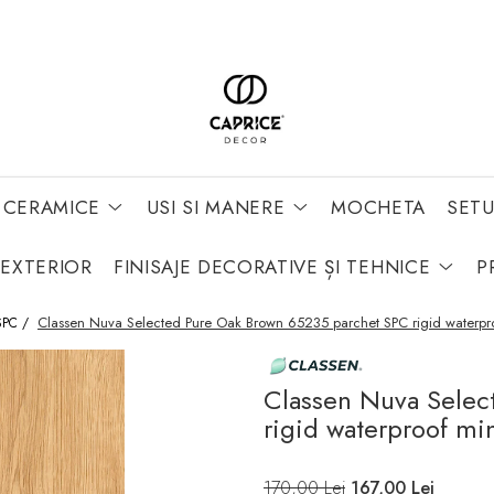
 CERAMICE
USI SI MANERE
MOCHETA
SETU
 EXTERIOR
FINISAJE DECORATIVE ȘI TEHNICE
P
Classen Nuva Selected Pure Oak Brown 65235 parchet SPC rigid waterpr
 SPC /
Classen Nuva Selec
rigid waterproof mi
170,00 Lei
167,00 Lei