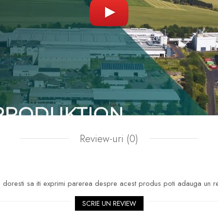
Review-uri
(0)
doresti sa iti exprimi parerea despre acest produs poti adauga un r
SCRIE UN REVIEW