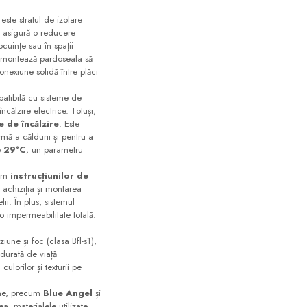
este stratul de izolare
ic asigură o reducere
cuințe sau în spații
e montează pardoseala să
onexiune solidă între plăci
atibilă cu sisteme de
ncălzire electrice. Totuși,
 de încălzire
. Este
rmă a căldurii și pentru a
e
29°C
, un parametru
orm
instrucțiunilor de
e achiziția și montarea
ii. În plus, sistemul
o impermeabilitate totală.
iune și foc (clasa Bfl-s1),
 durată de viață
ulorilor și texturii pe
ume, precum
Blue Angel
și
, materialele utilizate,