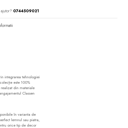
 ajutor?
0744509021
formatii
in integrarea tehnologiei
 colecție este 100%
 realizat din materiale
d angajamentul Classen
onibile în varianta de
 perfect lemnul sau piatra,
ntru orice tip de decor