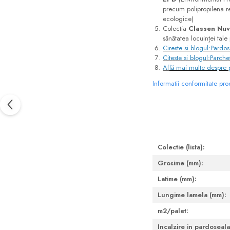
precum polipropilena re
Sifoane, racorduri si ventile
ecologice​(
Accesorii diverse
Colectia
Classen Nu
sănătatea locuinței tal
Cireste si blogul:Pardos
Citeste si blogul:Parche
Af
lă mai multe despre p
Informatii conformitate pr
Colectie (lista):
Grosime (mm):
Latime (mm):
Lungime lamela (mm):
m2/palet:
Incalzire in pardoseala