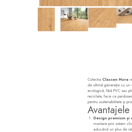
Pare, furtunuri si accesorii
dus
Module de dus incastrate
Rezervoare wc
Rezervoare incastrate
Distribuie
pe
Rezervoare aparente
Facebook
Cadre incastrate
Clapete de actionare
Cabine de dus
Colectia
Classen Nuva
re
Paravane de dus Walk
de ultimă generație cu un d
ecologică, fără PVC sau plas
Cabine simple de dus
reciclate, face ca pardose
Panouri si usi de dus
pentru sustenabilitate și pr
Avantajele
Cadite de dus
Rigole de dus
Design premium și 
montare prin sistem click
Mobilier baie
aducând un plus de rafi