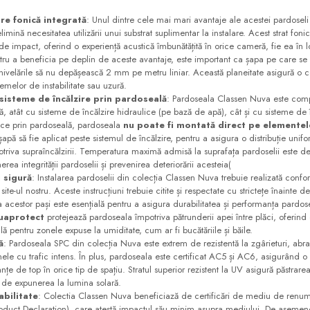
re fonică integrată
: Unul dintre cele mai mari avantaje ale acestei pardoseli 
mină necesitatea utilizării unui substrat suplimentar la instalare. Acest strat fon
e impact, oferind o experiență acustică îmbunătățită în orice cameră, fie ea în lo
ntru a beneficia pe deplin de aceste avantaje, este important ca șapa pe care s
denivelările să nu depășească 2 mm pe metru liniar. Această planeitate asigură o c
emelor de instabilitate sau uzură​.
sisteme de încălzire prin pardoseală
: Pardoseala Classen Nuva este comp
ă, atât cu sisteme de încălzire hidraulice (pe bază de apă), cât și cu sisteme de î
trice prin pardoseală, pardoseala
nu poate fi montată direct pe elementele
apă să fie aplicat peste sistemul de încălzire, pentru a asigura o distribuție unifo
triva supraîncălzirii. Temperatura maximă admisă la suprafața pardoselii este d
ea integrității pardoselii și prevenirea deteriorării acesteia​(
i sigură
: Instalarea pardoselii din colecția Classen Nuva trebuie realizată conf
ite-ul nostru. Aceste instrucțiuni trebuie citite și respectate cu strictețe înainte d
acestor pași este esențială pentru a asigura durabilitatea și performanța pardosel
uaprotect
protejează pardoseala împotriva pătrunderii apei între plăci, oferind 
ă pentru zonele expuse la umiditate, cum ar fi bucătăriile și băile​.
ă
: Pardoseala SPC din colecția Nuva este extrem de rezistentă la zgârieturi, abraz
onele cu trafic intens. În plus, pardoseala este certificat AC5 și AC6, asigurând o
țe de top în orice tip de spațiu. Stratul superior rezistent la UV asigură păstrarea c
 de expunerea la lumina solară​.
abilitate
: Colectia Classen Nuva beneficiază de certificări de mediu de ren
duct Declaration), care atestă impactul său minim asupra mediului. De asemenea