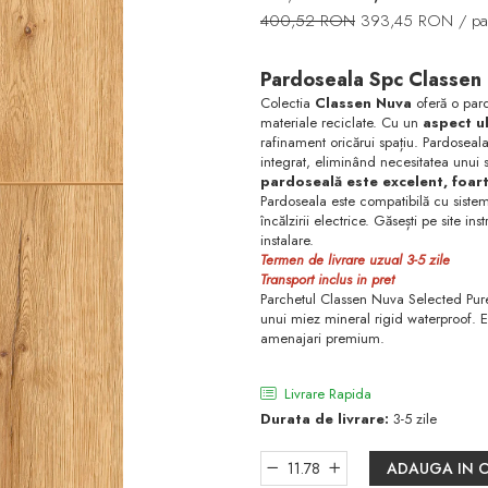
400,52 RON
393,45 RON
/ pa
Pardoseala Spc Classen
Colectia
Classen Nuva
oferă o pard
materiale reciclate. Cu un
aspect ul
rafinament oricărui spațiu. Pardoseala 
integrat, eliminând necesitatea unui 
pardoseală este excelent, foart
Pardoseala este compatibilă cu sistem
încălzirii electrice. Găsești pe site in
instalare.
Termen de livrare uzual 3-5 zile
Transport inclus in pret
Parchetul Classen Nuva Selected Pure
unui miez mineral rigid waterproof. E
amenajari premium.
Livrare Rapida
Durata de livrare:
3-5 zile
ADAUGA IN 