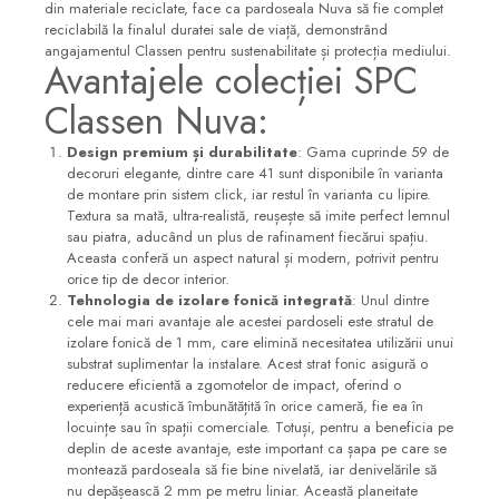
din materiale reciclate, face ca pardoseala Nuva să fie complet
Sifoane, racorduri si ventile
reciclabilă la finalul duratei sale de viață, demonstrând
angajamentul Classen pentru sustenabilitate și protecția mediului.
Accesorii diverse
Avantajele colecției SPC
Classen Nuva:
Design premium și durabilitate
: Gama cuprinde 59 de
decoruri elegante, dintre care 41 sunt disponibile în varianta
de montare prin sistem click, iar restul în varianta cu lipire.
Textura sa mată, ultra-realistă, reușește să imite perfect lemnul
sau piatra, aducând un plus de rafinament fiecărui spațiu.
Aceasta conferă un aspect natural și modern, potrivit pentru
orice tip de decor interior.
Tehnologia de izolare fonică integrată
: Unul dintre
cele mai mari avantaje ale acestei pardoseli este stratul de
izolare fonică de 1 mm, care elimină necesitatea utilizării unui
substrat suplimentar la instalare. Acest strat fonic asigură o
reducere eficientă a zgomotelor de impact, oferind o
experiență acustică îmbunătățită în orice cameră, fie ea în
locuințe sau în spații comerciale. Totuși, pentru a beneficia pe
deplin de aceste avantaje, este important ca șapa pe care se
montează pardoseala să fie bine nivelată, iar denivelările să
nu depășească 2 mm pe metru liniar. Această planeitate