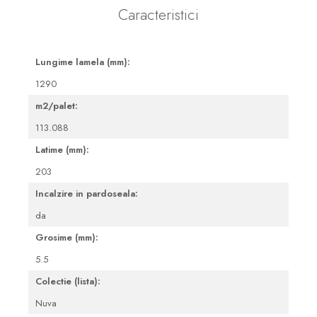
Caracteristici
Lungime lamela (mm):
1290
m2/palet:
113.088
Latime (mm):
203
Incalzire in pardoseala:
da
Grosime (mm):
5.5
Colectie (lista):
Nuva