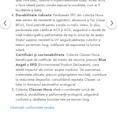
apei între plăci, oferind o impermeabilitate totală. Acest lucru
o face ideală pentru zonele expuse la umiditate, cum ar fi
bucătăriile și băile​.
Durabilitate ridicată
: Pardoseala SPC din colecția Nuva
este extrem de rezistentă la zgârieturi, abraziune și foc (clasa
Bfl-s1), fiind potrivită pentru zonele cu trafic intens. În plus,
pardoseala este certificat AC5 și AC6, asigurând o durată de
viață îndelungată și performanțe de top în orice tip de spațiu.
Stratul superior rezistent la UV asigură păstrarea culorilor și
texturii pe termen lung, indiferent de expunerea la lumina
solară​.
Certificări și sustenabilitate
: Colectia Classen Nuva
beneficiază de certificări de mediu de renume, precum
Blue
Angel
și
EPD
(Environmental Product Declaration), care
atestă impactul său minim asupra mediului. De asemenea,
materialele utilizate, precum polipropilena reciclată, contribuie
la reducerea deșeurilor, consolidând reputația Classen ca
lider în domeniul pardoselilor ecologice​(
Colectia
Classen Nuva
oferă o combinație unică de
estetică, durabilitate și performanță ecologică, asigurând
confortul și sănătatea locuinței tale pe termen lung.
Informatii conformitate produs