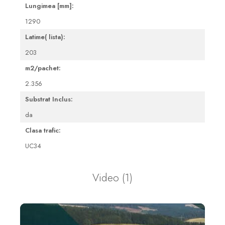
Lungimea [mm]:
1290
Latime( lista):
203
m2/pachet:
2.356
Substrat Inclus:
da
Clasa trafic:
UC34
Video
(1)