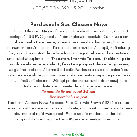
170,00 Lei
167,00 Lei
Pare, furtunuri si accesorii
400,52 RON
393,45 RON
/ pachet
dus
Module de dus incastrate
Pardoseala Spc Classen Nuva
Rezervoare wc
Colectia
Classen Nuva
oferă o pardoseală SPC inovatoare, complet
ecologică, fără PVC și realizată din materiale reciclate. Cu un
aspect
Rezervoare incastrate
ultra-realist de lemn
, această pardoseală adaugă un plus de
rafinament oricărui spațiu. Pardoseala este rezistentă la apă, zgârieturi și
Rezervoare aparente
foc, având și un strat de izolare fonică integrat, eliminând necesitatea
Cadre incastrate
unui substrat suplimentar.
Transferul termic în cazul încălzirii prin
pardoseală este excelent, foarte apropiat de cel al gresiei
,
Clapete de actionare
asigurând o eficiență termică ridicată. Pardoseala este compatibilă cu
sisteme de încălzire prin pardoseală, dar necesită o șapă de protecție în
Cabine de dus
cazul încălzirii electrice. Găsești pe site instrucțiunile de montaj care
Paravane de dus Walk
trebuie studiate atent înainte de achiziție și instalare.
Termen de livrare uzual 3-5 zile
Cabine simple de dus
Transport inclus in pret
Parchetul Classen Nuva Selected Pure Oak Mid Brown 65241 ofera un
Panouri si usi de dus
decor natural de stejar in tonuri echilibrate, combinat cu performanta unui
Cadite de dus
miez mineral rigid waterproof. Este o solutie moderna si durabila,
disponibila prin Caprice Decor® pentru amenajari premium.
Rigole de dus
Mobilier baie
Livrare Rapida