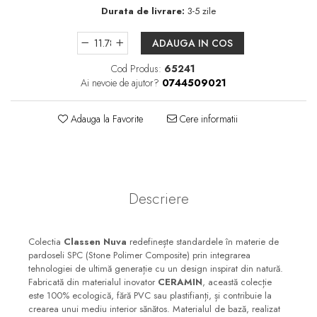
Durata de livrare:
3-5 zile
Seturi mobilier baie
Dulapuri baza si blaturi lavoar
ADAUGA IN COS
Dulapuri cu oglinda
Cod Produs:
65241
Oglinzi baie, oglinzi
Ai nevoie de ajutor?
0744509021
cosmetice si corpuri de
iluminat
Accesorii baie
Adauga la Favorite
Cere informatii
Seturi de accesorii
Savoniere
Suport periute dinti
Descriere
Suport hartie igienica
Perii WC
Colectia
Classen Nuva
redefinește standardele în materie de
Dozator sapun
pardoseli SPC (Stone Polimer Composite) prin integrarea
Etajere baie
tehnologiei de ultimă generație cu un design inspirat din natură.
Fabricată din materialul inovator
CERAMIN
, această colecție
Cuiere si suporti prosop
este 100% ecologică, fără PVC sau plastifianți, și contribuie la
crearea unui mediu interior sănătos. Materialul de bază, realizat
Cosuri de gunoi