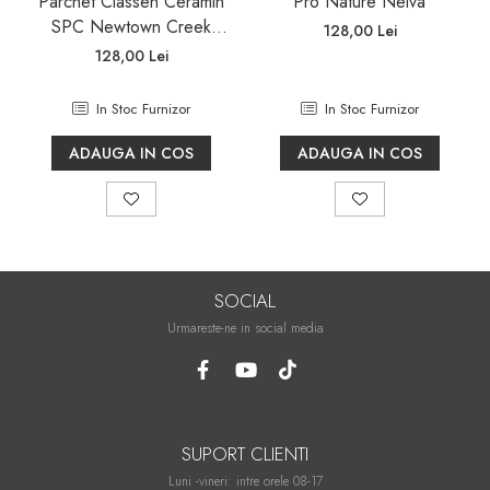
Parchet Classen Ceramin
Pro Nature Neiva
SPC Newtown Creek
128,00 Lei
62478 rigid waterproof
128,00 Lei
mineral core
In Stoc Furnizor
In Stoc Furnizor
ADAUGA IN COS
ADAUGA IN COS
SOCIAL
Urmareste-ne in social media
SUPORT CLIENTI
Luni -vineri: intre orele 08-17