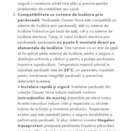
asigură o conexiune solidă între plăci și previne apariția
problemelor de instabilitate sau uzură​.
Compatibilitate cu sisteme de încălzire prin
pardoseală
: Pardoseala Classen Nuva este compatibilă cu
sisteme de încălzire prin pardoseală, atât cu sisteme de
încălzire hidraulice (pe bază de apă), cât și cu sisteme de
încălzire electrice. Totuși, în cazul încălzirii electrice prin
pardoseală, pardoseala
nu poate fi montată direct pe
elementele de încălzire
. Este necesar ca un strat de șapă
să fie aplicat peste sistemul de încălzire, pentru a asigura o
distribuție uniformă a căldurii și pentru a proteja pardoseala
împotriva supraîncălzirii. Temperatura maximă admisă la
suprafața pardoselii este de
29°C
, un parametru important
pentru menținerea integrității pardoselii și prevenirea
deteriorării acesteia​(
4.
Instalare rapidă și sigură
: Instalarea pardoselii din
colecția Classen Nuva trebuie realizată conform
instrucțiunilor de montaj
disponibile pe site-ul nostru.
Aceste instrucțiuni trebuie citite și respectate cu strictețe
înainte de achiziția și montarea produsului. Respectarea
acestor pași este esențială pentru a asigura durabilitatea și
performanța pardoselii. În plus, sistemul inovator
Megaloc
Aquaprotect
protejează pardoseala împotriva pătrunderii