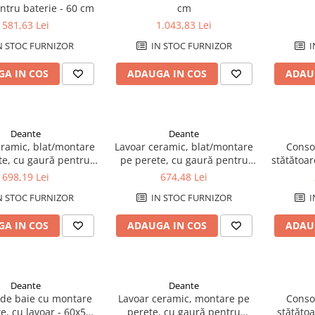
ntru baterie - 60 cm
cm
581,63 Lei
1.043,83 Lei
N STOC FURNIZOR
IN STOC FURNIZOR
I
A IN COS
ADAUGA IN COS
ADAU
Deante
Deante
eramic, blat/montare
Lavoar ceramic, blat/montare
Conso
te, cu gaură pentru
pe perete, cu gaură pentru
stătătoar
erie - 50x50 cm
baterie - 50x40 cm
698,19 Lei
674,48 Lei
N STOC FURNIZOR
IN STOC FURNIZOR
I
A IN COS
ADAUGA IN COS
ADAU
Deante
Deante
 de baie cu montare
Lavoar ceramic, montare pe
Conso
e, cu lavoar - 60x50
perete, cu gaură pentru
stătăto