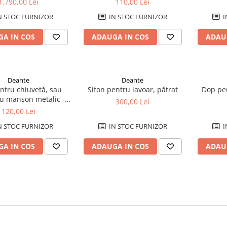
1.790,00 Lei
110,00 Lei
N STOC FURNIZOR
IN STOC FURNIZOR
I
A IN COS
ADAUGA IN COS
ADAU
Deante
Deante
ntru chiuvetă, sau
Sifon pentru lavoar, pătrat
Dop pen
cu manșon metalic -
300,00 Lei
universal
120,00 Lei
N STOC FURNIZOR
IN STOC FURNIZOR
I
A IN COS
ADAUGA IN COS
ADAU