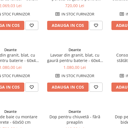
cm
baterie - pentru persoane cu
2.069,03 Lei
720,00 Lei
mobilitate redusă
N STOC FURNIZOR
IN STOC FURNIZOR
I
A IN COS
ADAUGA IN COS
ADAU
Deante
Deante
din granit, blat, cu
Lavoar din granit, blat, cu
Conso
ntru baterie - 60x40
gaură pentru baterie - 60x40
stătă
cm
cm
1.080,00 Lei
1.080,00 Lei
N STOC FURNIZOR
IN STOC FURNIZOR
I
A IN COS
ADAUGA IN COS
ADAU
Deante
Deante
 de baie cu montare
Dop pentru chiuvetă - fără
Dop pe
erete - 60x50 cm
preaplin
bid