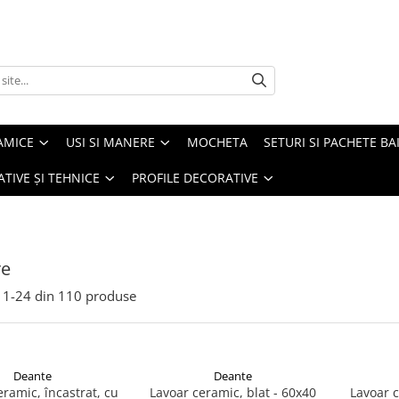
AMICE
USI SI MANERE
MOCHETA
SETURI SI PACHETE BA
ATIVE ȘI TEHNICE
PROFILE DECORATIVE
re
1-
24
din
110
produse
Deante
Deante
eramic, încastrat, cu
Lavoar ceramic, blat - 60x40
Lavoar c