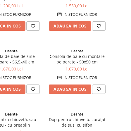
cm
cm
1.200,00 Lei
1.550,00 Lei
N STOC FURNIZOR
IN STOC FURNIZOR
GA IN COS
ADAUGA IN COS
Deante
Deante
lă de baie de sine
Consolă de baie cu montare
toare - 56,5x40 cm
pe perete - 50x50 cm
1.670,00 Lei
1.670,00 Lei
N STOC FURNIZOR
IN STOC FURNIZOR
GA IN COS
ADAUGA IN COS
Deante
Deante
ntru chiuvetă, sau
Dop pentru chiuvetă, curățat
eu - cu preaplin
de sus, cu sifon