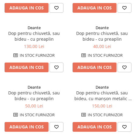
Plinte pentru parchet
sifoane
Riflaje Orac
Protecție pentru lemn și piatră
ADAUGA IN COS
ADAUGA IN COS
Paravane de cada
Cornise tavan
Vopsele pentru marcaje forestiere,
rutiere și industriale
Baterii de baie
Hidroizolații/Terase și Acoperișuri
Seturi baterii
Deante
Deante
Tehnici decorative Jeger
Dop pentru chiuvetă, sau
Dop pentru chiuvetă, sau
Baterii lavoar
bideu - cu preaplin
bideu - cu preaplin
Microciment
Baterii bideu
130,00 Lei
40,00 Lei
Baterii dus
Aditivi microciment
IN STOC FURNIZOR
IN STOC FURNIZOR
Baterii cada
Protectia microcimentului
Sisteme de dus
ADAUGA IN COS
ADAUGA IN COS
Seturi de dus
Sisteme de dus incastrate
Deante
Deante
Coloane de dus
Dop pentru chiuvetă, sau
Dop pentru chiuvetă, sau
Brate si palarii de dus
bideu - cu preaplin
bideu, cu manșon metalic -
universal
50,00 Lei
150,00 Lei
Pare, furtunuri si accesorii dus
Module de dus incastrate
IN STOC FURNIZOR
IN STOC FURNIZOR
Rezervoare wc
ADAUGA IN COS
ADAUGA IN COS
Rezervoare incastrate