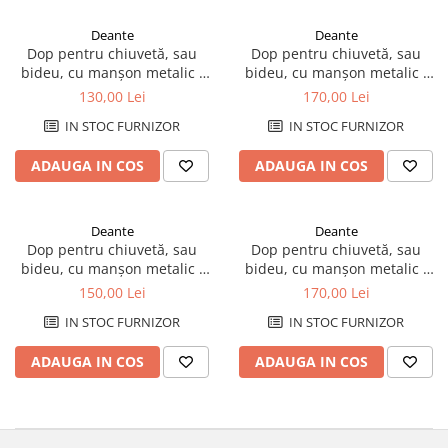
Rezervoare aparente
Deante
Deante
Cadre incastrate
Dop pentru chiuvetă, sau
Dop pentru chiuvetă, sau
Clapete de actionare
bideu, cu manșon metalic -
bideu, cu manșon metalic -
Cabine de dus
universal
universal
130,00 Lei
170,00 Lei
Paravane de dus Walk
IN STOC FURNIZOR
IN STOC FURNIZOR
Cabine simple de dus
ADAUGA IN COS
ADAUGA IN COS
Panouri si usi de dus
Cadite de dus
Rigole de dus
Deante
Deante
Mobilier baie
Dop pentru chiuvetă, sau
Dop pentru chiuvetă, sau
bideu, cu manșon metalic -
bideu, cu manșon metalic -
Seturi mobilier baie
universal
universal
150,00 Lei
170,00 Lei
Dulapuri baza si blaturi lavoar
IN STOC FURNIZOR
IN STOC FURNIZOR
Dulapuri cu oglinda
Oglinzi baie, oglinzi cosmetice si
ADAUGA IN COS
ADAUGA IN COS
corpuri de iluminat
Accesorii baie
Seturi de accesorii