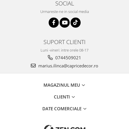
SOCIAL
Savoniere
Suport periute dinti
Urmareste-ne in social media
Suport hartie igienica
Perii WC
Dozator sapun
SUPORT CLIENTI
Etajere baie
Cuiere si suporti prosop
Luni -vineri: intre orele 08-17
Cosuri de gunoi
0744509021
Sifoane, racorduri si ventile
marius.ilinca@capricedecor.ro
Accesorii diverse
MAGAZINUL MEU
CLIENTI
DATE COMERCIALE