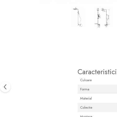
Pare, furtunuri si accesorii
dus
Module de dus incastrate
Rezervoare wc
Rezervoare incastrate
Rezervoare aparente
Cadre incastrate
Clapete de actionare
Cabine de dus
Caracteristici
Paravane de dus Walk
Culoare
Cabine simple de dus
Panouri si usi de dus
Forma
Cadite de dus
Material
Rigole de dus
Colectie
Mobilier baie
Montare