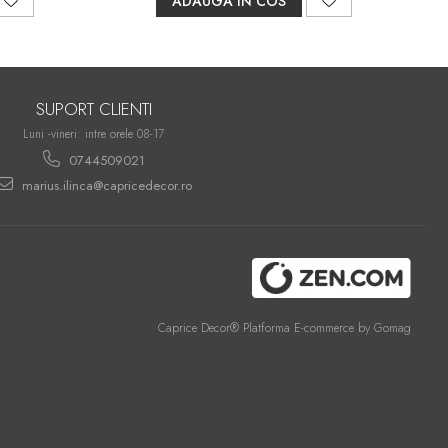
ADAUGA IN COS
SUPORT CLIENTI
Luni -vineri: intre orele 08-17
0744509021
marius.ilinca@capricedecor.ro
Caprice Decor®
Platforma E-commerce by Gomag