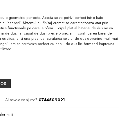
u o geometrie perfecta. Acesta se va potrivi perfect intr-o baie
l incaperii. Sistemul cu finisaj cromat se caracterizeaza atat prin
utiile functionale pe care le ofera. Corpul plat al bateriei de dus ne va
a de dus, iar capul de dus fix este proiectat in continuarea barei de
a estetica, ci si una practica, curatarea setului de dus devenind mult mai
nghiulara se potriveste perfect cu capul de dus fix, formand impreuna
ilizare.
COS
Ai nevoie de ajutor?
0744509021
formatii