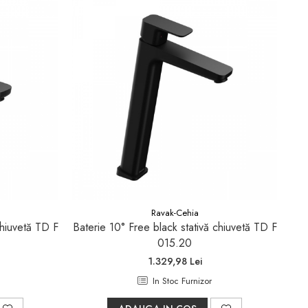
Ravak-Cehia
chiuvetă TD F
Baterie 10° Free black stativă chiuvetă TD F
Ba
015.20
1.329,98 Lei
In Stoc Furnizor