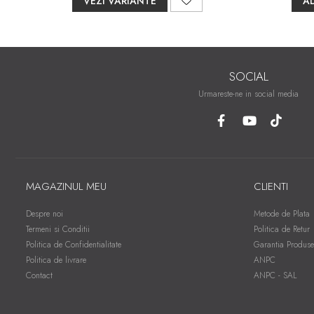
VEZI VARIANTE
A
SOCIAL
Urmareste-ne in social media
MAGAZINUL MEU
CLIENTI
Despre noi
Metode de Plata
Termeni si Conditii
Politica de Retur
Politica de Confidentialitate
Garantia Produse
Politica de livrare
ANPC
Contact
ANPC - SAL