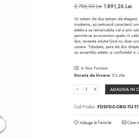
2.756,00 Lei
1.891,26 Lei
Un sistem de dus extrem de elegant, c
moderna, accentuand caracterul unic a
estetica sa remarcabila cat si prin sol
permite sa economisim spatiu in cabin
dus, aceasta solutie fiind nu doar un
usoara. Totodata, para de dus dreptu
un ansamblu estetic si confortabil in ut
In Stoc Furnizor
Durata de livrare:
2-3 zile
ADAUGA IN 
Cod Produs:
FDSFD5-ORG-7U-11
Adauga la Favorite
Cere in