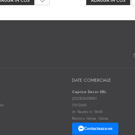
DAUGA IN COS
ADAUGA IN COS
DATE COMERCIALE
Caprice Decor SRL
J2025026109001
lor
51612640
str. Raureni nr. 56-60
Ramnicu Valcea, Valcea
Contacteaza-ne