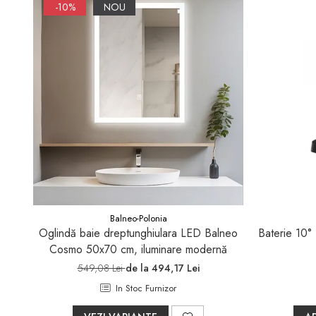
-10%
NOU
Sifoane, racorduri si ventile
Accesorii diverse
Balneo-Polonia
Oglindă baie dreptunghiulara LED Balneo
Baterie 10° 
Cosmo 50x70 cm, iluminare modernă
549,08 Lei
de la 494,17 Lei
In Stoc Furnizor