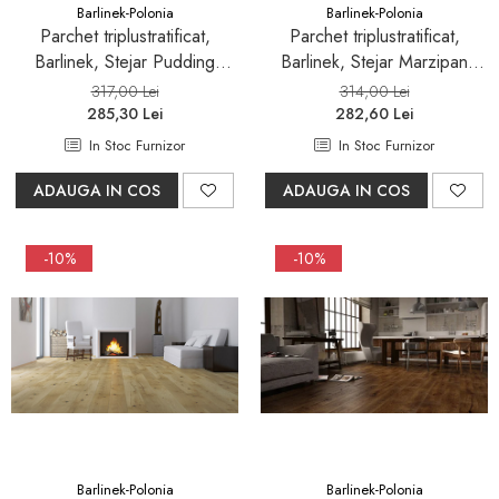
Barlinek-Polonia
Barlinek-Polonia
Parchet triplustratificat,
Parchet triplustratificat,
Barlinek, Stejar Pudding
Barlinek, Stejar Marzipan
Grande,finisaj lac mat
Muffin Herringbone 130
317,00 Lei
314,00 Lei
285,30 Lei
282,60 Lei
In Stoc Furnizor
In Stoc Furnizor
ADAUGA IN COS
ADAUGA IN COS
-10%
-10%
Barlinek-Polonia
Barlinek-Polonia