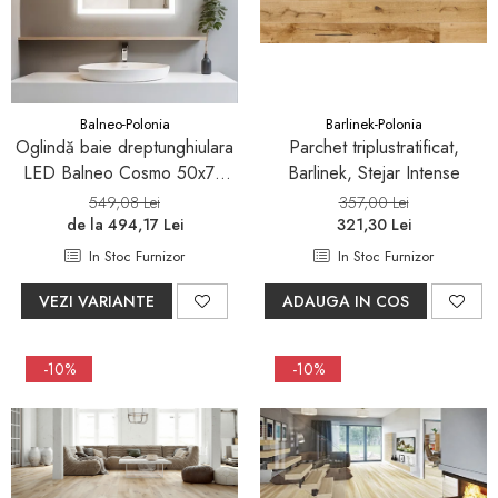
Pare, furtunuri si accesorii
dus
Module de dus incastrate
Rezervoare wc
Balneo-Polonia
Barlinek-Polonia
Rezervoare incastrate
Oglindă baie dreptunghiulara
Parchet triplustratificat,
LED Balneo Cosmo 50x70
Barlinek, Stejar Intense
Rezervoare aparente
cm, iluminare modernă
549,08 Lei
357,00 Lei
Cadre incastrate
de la 494,17 Lei
321,30 Lei
Clapete de actionare
In Stoc Furnizor
In Stoc Furnizor
Cabine de dus
VEZI VARIANTE
ADAUGA IN COS
Paravane de dus Walk
Cabine simple de dus
-10%
-10%
Panouri si usi de dus
Cadite de dus
Rigole de dus
Mobilier baie