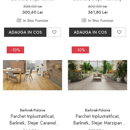
334,00 Lei
402,00 Lei
300,60 Lei
361,80 Lei
In Stoc Furnizor
In Stoc Furnizor
ADAUGA IN COS
ADAUGA IN COS
-10%
-10%
Barlinek-Polonia
Barlinek-Polonia
Parchet triplustratificat,
Parchet triplustratificat,
Barlinek, Stejar Caramel
Barlinek, Stejar Marzipan
Grande
Muffin Grande