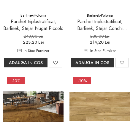
Barlinek-Polonia
Barlinek-Polonia
Parchet triplustratificat,
Parchet triplustratificat,
Barlinek, Stejar Nugat Piccolo
Barlinek, Stejar Conchi
Piccolo
248,00 Lei
238,00 Lei
223,20 Lei
214,20 Lei
In Stoc Furnizor
In Stoc Furnizor
ADAUGA IN COS
ADAUGA IN COS
-10%
-10%