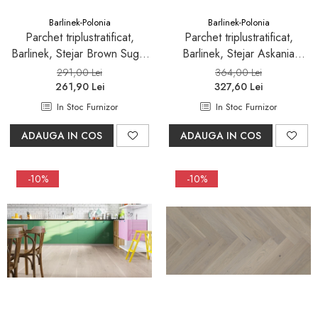
Barlinek-Polonia
Barlinek-Polonia
Parchet triplustratificat,
Parchet triplustratificat,
Barlinek, Stejar Brown Sugar
Barlinek, Stejar Askania
Herringbone 130
Grande
291,00 Lei
364,00 Lei
261,90 Lei
327,60 Lei
In Stoc Furnizor
In Stoc Furnizor
ADAUGA IN COS
ADAUGA IN COS
-10%
-10%