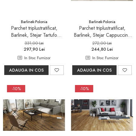
Sifoane, racorduri si ventile
Accesorii diverse
Barlinek-Polonia
Barlinek-Polonia
Parchet triplustratificat,
Parchet triplustratificat,
Barlinek, Stejar Tartufo
Barlinek, Stejar Cappuccino
Grande
Grande
331,00 Lei
272,00 Lei
297,90 Lei
244,80 Lei
In Stoc Furnizor
In Stoc Furnizor
ADAUGA IN COS
ADAUGA IN COS
-10%
-10%