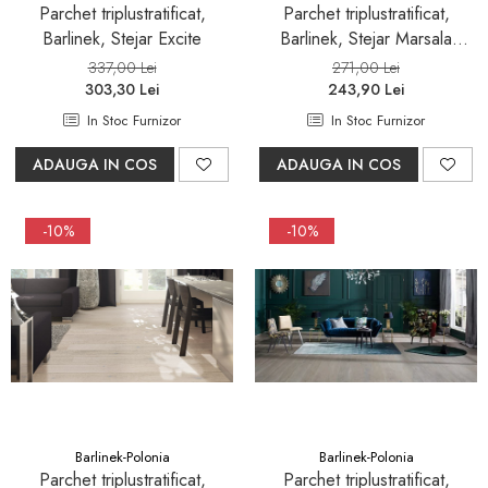
Parchet triplustratificat,
Parchet triplustratificat,
Barlinek, Stejar Excite
Barlinek, Stejar Marsala
Grande
337,00 Lei
271,00 Lei
303,30 Lei
243,90 Lei
In Stoc Furnizor
In Stoc Furnizor
ADAUGA IN COS
ADAUGA IN COS
-10%
-10%
Barlinek-Polonia
Barlinek-Polonia
Parchet triplustratificat,
Parchet triplustratificat,