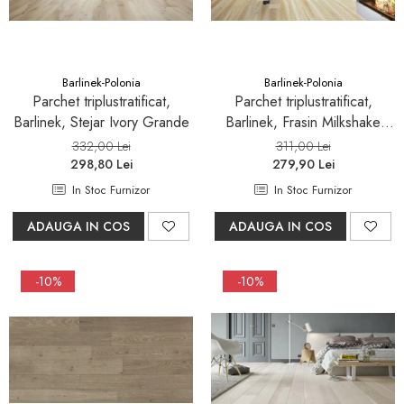
Seturi mobilier baie
Dulapuri baza si blaturi lavoar
Dulapuri cu oglinda
Barlinek-Polonia
Barlinek-Polonia
Oglinzi baie, oglinzi
Parchet triplustratificat,
Parchet triplustratificat,
cosmetice si corpuri de
Barlinek, Stejar Ivory Grande
Barlinek, Frasin Milkshake
iluminat
Grande
Accesorii baie
332,00 Lei
311,00 Lei
298,80 Lei
279,90 Lei
Seturi de accesorii
In Stoc Furnizor
In Stoc Furnizor
Savoniere
ADAUGA IN COS
ADAUGA IN COS
Suport periute dinti
Suport hartie igienica
-10%
-10%
Perii WC
Dozator sapun
Etajere baie
Cuiere si suporti prosop
Cosuri de gunoi