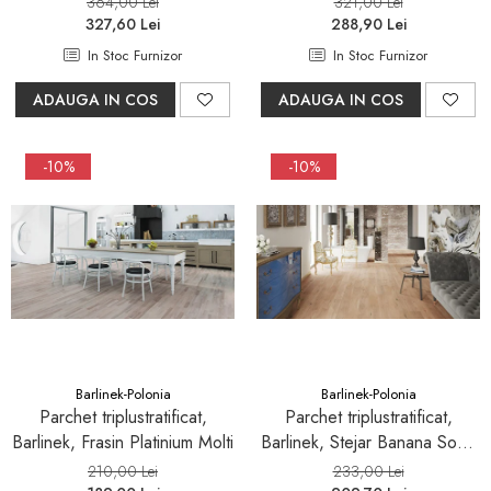
364,00 Lei
321,00 Lei
327,60 Lei
288,90 Lei
In Stoc Furnizor
In Stoc Furnizor
ADAUGA IN COS
ADAUGA IN COS
-10%
-10%
Barlinek-Polonia
Barlinek-Polonia
Parchet triplustratificat,
Parchet triplustratificat,
Barlinek, Frasin Platinium Molti
Barlinek, Stejar Banana Song
Grande Scurt
210,00 Lei
233,00 Lei