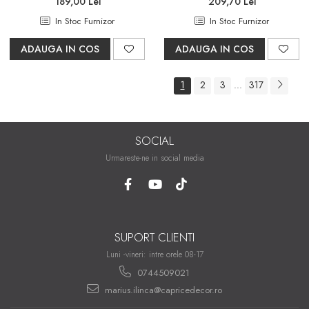
189,00 Lei
209,70 Lei
In Stoc Furnizor
In Stoc Furnizor
ADAUGA IN COS
ADAUGA IN COS
1
2
3
317
...
SOCIAL
Urmareste-ne in social media
SUPORT CLIENTI
Luni -vineri: intre orele 08-17
0744509021
marius.ilinca@capricedecor.ro