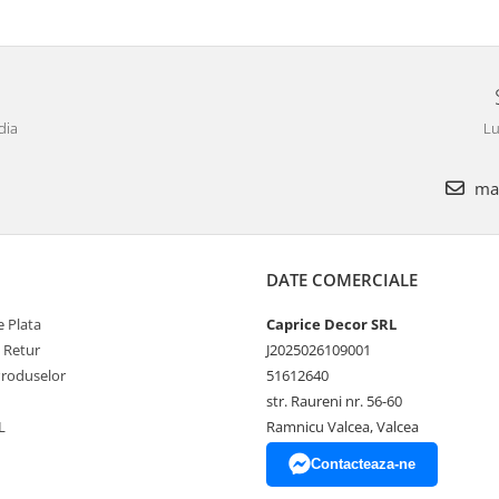
dia
Lu
mar
DATE COMERCIALE
 Plata
Caprice Decor SRL
e Retur
J2025026109001
Produselor
51612640
str. Raureni nr. 56-60
L
Ramnicu Valcea, Valcea
Contacteaza-ne