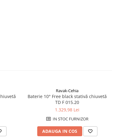
Ravak-Cehia
chiuvetă
Baterie 10° Free black stativă chiuvetă
Baterie 10°
TD F 015.20
1.329,98 Lei
IN STOC FURNIZOR
ADAUGA IN COS
AD