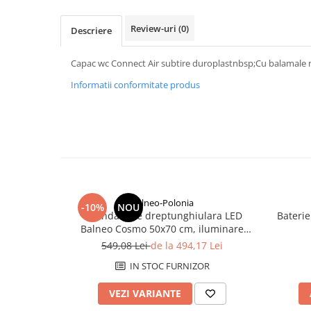
Rezervoare aparente
Cadre incastrate
Review-uri
(0)
Descriere
Clapete de actionare
Cabine de dus
Capac wc Connect Air subtire duroplastnbsp;Cu balamale 
Paravane de dus Walk
Informatii conformitate produs
Cabine simple de dus
Panouri si usi de dus
Cadite de dus
Rigole de dus
Mobilier baie
Seturi mobilier baie
Balneo-Polonia
-10%
NOU
Dulapuri baza si blaturi lavoar
Oglindă baie dreptunghiulara LED
Baterie
Balneo Cosmo 50x70 cm, iluminare
Dulapuri cu oglinda
modernă
549,08 Lei
de la 494,17 Lei
Oglinzi baie, oglinzi cosmetice si
corpuri de iluminat
IN STOC FURNIZOR
Accesorii baie
VEZI VARIANTE
Seturi de accesorii