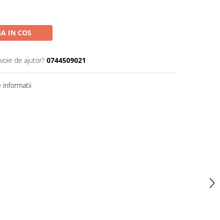
A IN COS
voie de ajutor?
0744509021
informatii