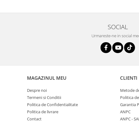
Savoniere
Suport periute dinti
Suport hartie igienica
SOCIAL
Perii WC
Urmareste-ne in social me
Dozator sapun
Etajere baie
Cuiere si suporti prosop
Cosuri de gunoi
Sifoane, racorduri si ventile
Accesorii diverse
MAGAZINUL MEU
CLIENTI
Despre noi
Metode de
Termeni si Conditii
Politica d
Politica de Confidentialitate
Garantia 
Politica de livrare
ANPC
Contact
ANPC - SA