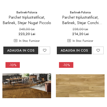
Barlinek-Polonia
Barlinek-Polonia
Parchet triplustratificat,
Parchet triplustratificat,
Barlinek, Stejar Nugat Piccolo
Barlinek, Stejar Conchi
Piccolo
248,00 Lei
238,00 Lei
223,20 Lei
214,20 Lei
In Stoc Furnizor
In Stoc Furnizor
ADAUGA IN COS
ADAUGA IN COS
-10%
-10%