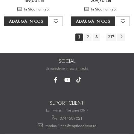
189,00 Lei
209,70 Lei
In Stoc Furnizor
In Stoc Furnizor
ADAUGA IN COS
ADAUGA IN COS
1
2
3
317
...
SOCIAL
Urmareste-ne in social media
SUPORT CLIENTI
Luni -vineri: intre orele 08-17
0744509021
marius.ilinca@capricedecor.ro