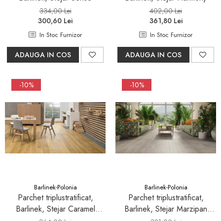
334,00 Lei
402,00 Lei
300,60 Lei
361,80 Lei
In Stoc Furnizor
In Stoc Furnizor
ADAUGA IN COS
ADAUGA IN COS
-10%
-10%
Barlinek-Polonia
Barlinek-Polonia
Parchet triplustratificat,
Parchet triplustratificat,
Barlinek, Stejar Caramel
Barlinek, Stejar Marzipan
Grande
Muffin Grande