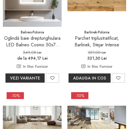
Pare, furtunuri si accesorii
dus
Module de dus incastrate
Rezervoare wc
Balneo-Polonia
Barlinek-Polonia
Rezervoare incastrate
Oglindă baie dreptunghiulara
Parchet triplustratificat,
LED Balneo Cosmo 50x70
Barlinek, Stejar Intense
Rezervoare aparente
cm, iluminare modernă
549,08 Lei
357,00 Lei
Cadre incastrate
de la 494,17 Lei
321,30 Lei
Clapete de actionare
In Stoc Furnizor
In Stoc Furnizor
Cabine de dus
VEZI VARIANTE
ADAUGA IN COS
Paravane de dus Walk
Cabine simple de dus
-10%
-10%
Panouri si usi de dus
Cadite de dus
Rigole de dus
Mobilier baie