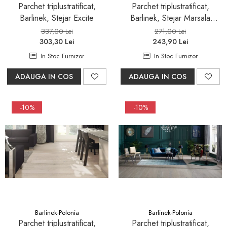
Parchet triplustratificat,
Parchet triplustratificat,
Barlinek, Stejar Excite
Barlinek, Stejar Marsala
Grande
337,00 Lei
271,00 Lei
303,30 Lei
243,90 Lei
In Stoc Furnizor
In Stoc Furnizor
ADAUGA IN COS
ADAUGA IN COS
-10%
-10%
Barlinek-Polonia
Barlinek-Polonia
Parchet triplustratificat,
Parchet triplustratificat,