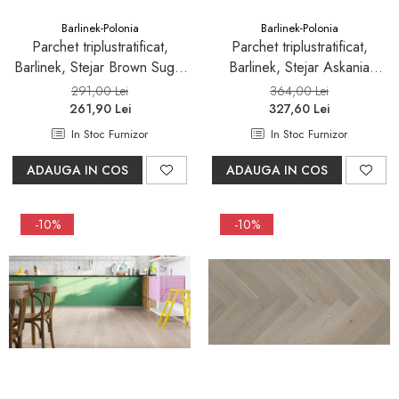
Barlinek-Polonia
Barlinek-Polonia
Parchet triplustratificat,
Parchet triplustratificat,
Barlinek, Stejar Brown Sugar
Barlinek, Stejar Askania
Herringbone 130
Grande
291,00 Lei
364,00 Lei
261,90 Lei
327,60 Lei
In Stoc Furnizor
In Stoc Furnizor
ADAUGA IN COS
ADAUGA IN COS
-10%
-10%