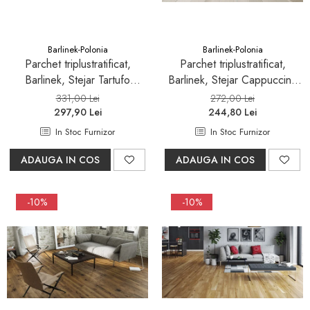
Sifoane, racorduri si ventile
Accesorii diverse
Barlinek-Polonia
Barlinek-Polonia
Parchet triplustratificat,
Parchet triplustratificat,
Barlinek, Stejar Tartufo
Barlinek, Stejar Cappuccino
Grande
Grande
331,00 Lei
272,00 Lei
297,90 Lei
244,80 Lei
In Stoc Furnizor
In Stoc Furnizor
ADAUGA IN COS
ADAUGA IN COS
-10%
-10%