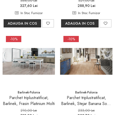
364,00 Lei
321,00 Lei
327,60 Lei
288,90 Lei
In Stoc Furnizor
In Stoc Furnizor
ADAUGA IN COS
ADAUGA IN COS
-10%
-10%
Barlinek-Polonia
Barlinek-Polonia
Parchet triplustratificat,
Parchet triplustratificat,
Barlinek, Frasin Platinium Molti
Barlinek, Stejar Banana Song
Grande Scurt
210,00 Lei
233,00 Lei