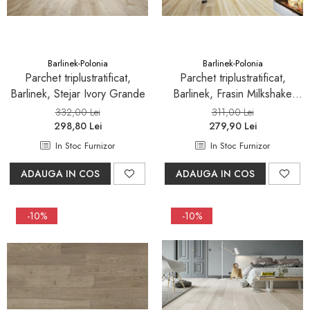
Seturi mobilier baie
Dulapuri baza si blaturi lavoar
Dulapuri cu oglinda
Barlinek-Polonia
Barlinek-Polonia
Oglinzi baie, oglinzi
Parchet triplustratificat,
Parchet triplustratificat,
cosmetice si corpuri de
Barlinek, Stejar Ivory Grande
Barlinek, Frasin Milkshake
iluminat
Grande
Accesorii baie
332,00 Lei
311,00 Lei
298,80 Lei
279,90 Lei
Seturi de accesorii
In Stoc Furnizor
In Stoc Furnizor
Savoniere
ADAUGA IN COS
ADAUGA IN COS
Suport periute dinti
Suport hartie igienica
-10%
-10%
Perii WC
Dozator sapun
Etajere baie
Cuiere si suporti prosop
Cosuri de gunoi