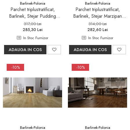
Barlinek-Polonia
Barlinek-Polonia
Parchet triplustratificat,
Parchet triplustratificat,
Barlinek, Stejar Pudding
Barlinek, Stejar Marzipan
Grande,finisaj lac mat
Muffin Herringbone 130
317,00 Lei
314,00 Lei
285,30 Lei
282,60 Lei
In Stoc Furnizor
In Stoc Furnizor
ADAUGA IN COS
ADAUGA IN COS
-10%
-10%
Barlinek-Polonia
Barlinek-Polonia