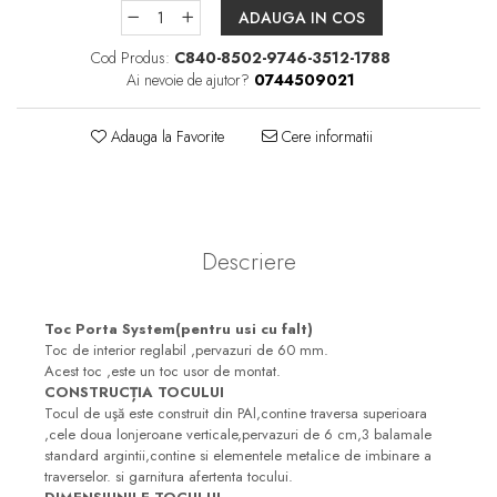
Pare, furtunuri si accesorii
ADAUGA IN COS
dus
Cod Produs:
C840-8502-9746-3512-1788
Module de dus incastrate
Ai nevoie de ajutor?
0744509021
Rezervoare wc
Adauga la Favorite
Cere informatii
Rezervoare incastrate
Rezervoare aparente
Cadre incastrate
Clapete de actionare
Descriere
Cabine de dus
Paravane de dus Walk
Toc Porta System(pentru usi cu falt)
Cabine simple de dus
Toc de interior reglabil ,pervazuri de 60 mm.
Acest toc ,este un toc usor de montat.
Panouri si usi de dus
CONSTRUCȚIA TOCULUI
Cadite de dus
Tocul de uşă este construit din PAl,contine traversa superioara
,cele doua lonjeroane verticale,pervazuri de 6 cm,3 balamale
Rigole de dus
standard argintii,contine si elementele metalice de imbinare a
traverselor. si garnitura afertenta tocului.
Mobilier baie