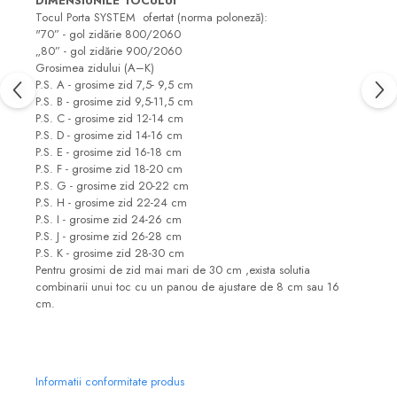
DIMENSIUNILE TOCULUI
Seturi mobilier baie
Tocul Porta SYSTEM ofertat (norma poloneză):
"70” - gol zidărie 800/2060
Dulapuri baza si blaturi lavoar
„80” - gol zidărie 900/2060
Grosimea zidului (A–K)
Dulapuri cu oglinda
P.S. A - grosime zid 7,5- 9,5 cm
Oglinzi baie, oglinzi
P.S. B - grosime zid 9,5-11,5 cm
cosmetice si corpuri de
P.S. C - grosime zid 12-14 cm
P.S. D - grosime zid 14-16 cm
iluminat
Accesorii baie
P.S. E - grosime zid 16-18 cm
P.S. F - grosime zid 18-20 cm
Seturi de accesorii
P.S. G - grosime zid 20-22 cm
Savoniere
P.S. H - grosime zid 22-24 cm
P.S. I - grosime zid 24-26 cm
Suport periute dinti
P.S. J - grosime zid 26-28 cm
P.S. K - grosime zid 28-30 cm
Suport hartie igienica
Pentru grosimi de zid mai mari de 30 cm ,exista solutia
Perii WC
combinarii unui toc cu un panou de ajustare de 8 cm sau 16
cm.
Dozator sapun
Etajere baie
Cuiere si suporti prosop
Informatii conformitate produs
Cosuri de gunoi