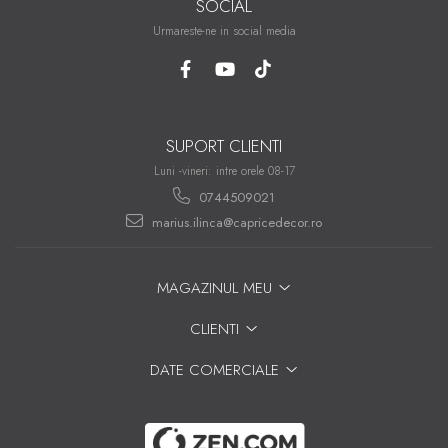
SOCIAL
Urmareste-ne in social media
SUPORT CLIENTI
Luni -vineri: intre orele 08-17
0744509021
marius.ilinca@capricedecor.ro
MAGAZINUL MEU
CLIENTI
DATE COMERCIALE