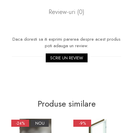
Sifoane, racorduri si ventile
Review-uri
(0)
Accesorii diverse
Daca doresti sa iti exprimi parerea despre acest produs
poti adauga un review.
SCRIE UN REVIEW
Produse similare
-24%
NOU
-9%