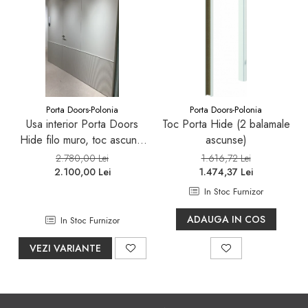
Porta Doors-Polonia
Porta Doors-Polonia
Usa interior Porta Doors
Toc Porta Hide (2 balamale
Hide filo muro, toc ascuns,
ascunse)
miez PAL perforat, 3
2.780,00 Lei
1.616,72 Lei
balamale 3D, broască
2.100,00 Lei
1.474,37 Lei
magnetică
In Stoc Furnizor
ADAUGA IN COS
In Stoc Furnizor
VEZI VARIANTE