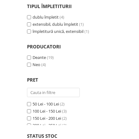
TIPUL ÎMPLETITURII
dublu împletit
(4)
extensibil, dublu împletit
(1)
împletitură unică, extensibil
(1)
PRODUCATORI
Deante
(19)
Neo
(4)
PRET
50 Lei - 100 Lei
(2)
100 Lei - 150 Lei
(3)
150 Lei - 200 Lei
(2)
200 Lei - 250 Lei
(2)
250 Lei - 300 Lei
(1)
STATUS STOC