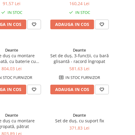
91,57 Lei
160,24 Lei
IN STOC
IN STOC
GA IN COS
ADAUGA IN COS
Deante
Deante
e duș cu montare
Set de duș, 3-funcții, cu bară
ată, cu baterie cu
glisantă - racord îngropat
termostat
804,03 Lei
581,63 Lei
N STOC FURNIZOR
IN STOC FURNIZOR
GA IN COS
ADAUGA IN COS
Deante
Deante
e duș cu montare
Set de duș, cu suport fix
gropată, pătrat
371,83 Lei
803,89 Lei