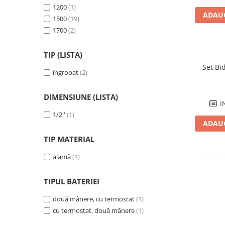
Savoniere
1200
(1)
ADAUG
1500
(19)
Suport periute dinti
1700
(2)
Suport hartie igienica
Perii WC
TIP (LISTA)
Dozator sapun
Set Bid
Etajere baie
îngropat
(2)
Cuiere si suporti prosop
DIMENSIUNE (LISTA)
Cosuri de gunoi
I
Sifoane, racorduri si ventile
1/2''
(1)
ADAUG
Accesorii diverse
TIP MATERIAL
alamă
(1)
TIPUL BATERIEI
două mânere, cu termostat
(1)
cu termostat, două mânere
(1)