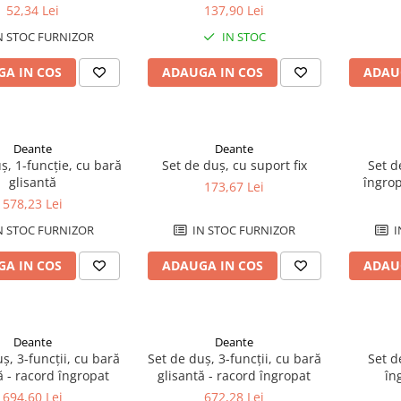
52,34 Lei
137,90 Lei
N STOC FURNIZOR
IN STOC
A IN COS
ADAUGA IN COS
ADAU
Deante
Deante
ș, 1-funcție, cu bară
Set de duș, cu suport fix
Set d
glisantă
îngrop
173,67 Lei
578,23 Lei
N STOC FURNIZOR
IN STOC FURNIZOR
I
A IN COS
ADAUGA IN COS
ADAU
Deante
Deante
ș, 3-funcții, cu bară
Set de duș, 3-funcții, cu bară
Set d
ă - racord îngropat
glisantă - racord îngropat
în
694,60 Lei
672,28 Lei