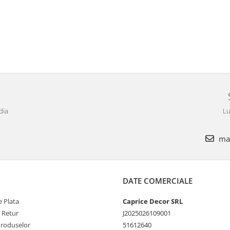
dia
Lu
mar
DATE COMERCIALE
 Plata
Caprice Decor SRL
e Retur
J2025026109001
Produselor
51612640