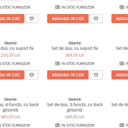
N STOC FURNIZOR
IN STOC FURNIZOR
I
A IN COS
ADAUGA IN COS
ADAU
Deante
Deante
 duș, cu suport fix
Set de duș, cu suport fix
Set de
216,59 Lei
369,31 Lei
N STOC FURNIZOR
IN STOC FURNIZOR
I
A IN COS
ADAUGA IN COS
ADAU
Deante
Deante
ș, 4-funcții, cu bară
Set de duș, 3-funcții, cu bară
Set de du
glisantă
glisantă
465,07 Lei
480,00 Lei
N STOC FURNIZOR
IN STOC FURNIZOR
I