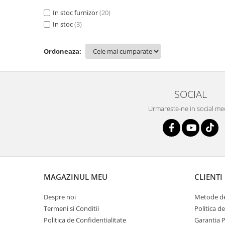
300 Lei - 400 Lei
(2)
400 Lei - 500 Lei
In stoc furnizor
(20)
(3)
500 Lei - 750 Lei
In stoc
(3)
(6)
750 Lei - 1000 Lei
(2)
Ordoneaza:
SOCIAL
Urmareste-ne in social me
MAGAZINUL MEU
CLIENTI
Despre noi
Metode de
Termeni si Conditii
Politica d
Politica de Confidentialitate
Garantia 