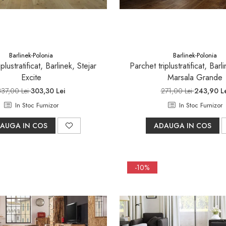
Barlinek-Polonia
Barlinek-Polonia
plustratificat, Barlinek, Stejar
Parchet triplustratificat, Barl
Excite
Marsala Grande
337,00 Lei
303,30 Lei
271,00 Lei
243,90 Le
In Stoc Furnizor
In Stoc Furnizor
AUGA IN COS
ADAUGA IN COS
-10%