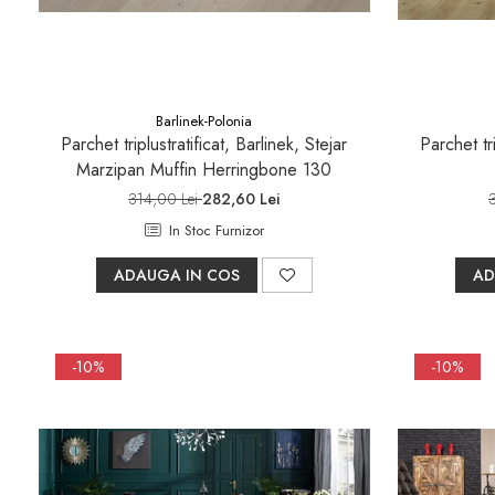
Barlinek-Polonia
Parchet triplustratificat, Barlinek, Stejar
Parchet tri
Marzipan Muffin Herringbone 130
314,00 Lei
282,60 Lei
In Stoc Furnizor
ADAUGA IN COS
AD
-10%
-10%