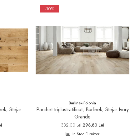
-10%
Barlinek-Polonia
inek, Stejar
Parchet triplustratificat, Barlinek, Stejar Ivory
Grande
i
332,00 Lei
298,80 Lei
In Stoc Furnizor