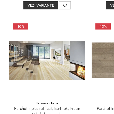
Pare, furtunuri si accesorii
VEZI VARIANTE
V
dus
Module de dus incastrate
Rezervoare wc
-10%
-10%
Rezervoare incastrate
Rezervoare aparente
Cadre incastrate
Clapete de actionare
Cabine de dus
Paravane de dus Walk
Cabine simple de dus
Panouri si usi de dus
Cadite de dus
Rigole de dus
Barlinek-Polonia
Parchet triplustratificat, Barlinek, Frasin
Parchet tri
Mobilier baie