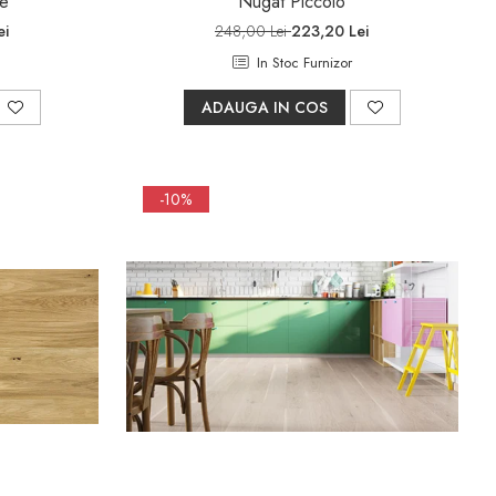
e
Nugat Piccolo
ei
248,00 Lei
223,20 Lei
In Stoc Furnizor
ADAUGA IN COS
-10%