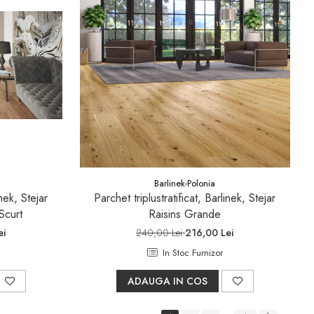
Barlinek-Polonia
inek, Stejar
Parchet triplustratificat, Barlinek, Stejar
Scurt
Raisins Grande
ei
240,00 Lei
216,00 Lei
In Stoc Furnizor
ADAUGA IN COS