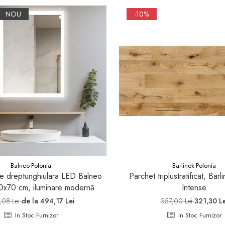
NOU
-10%
Balneo-Polonia
Barlinek-Polonia
ie dreptunghiulara LED Balneo
Parchet triplustratificat, Barl
x70 cm, iluminare modernă
Intense
,08 Lei
de la 494,17 Lei
357,00 Lei
321,30 Le
In Stoc Furnizor
In Stoc Furnizor