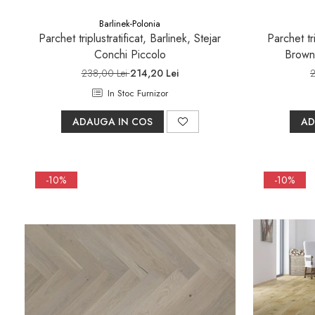
Sifoane, racorduri si ventile
Barlinek-Polonia
Accesorii diverse
Parchet triplustratificat, Barlinek, Stejar
Parchet tri
Conchi Piccolo
Brown
238,00 Lei
214,20 Lei
2
In Stoc Furnizor
ADAUGA IN COS
AD
-10%
-10%