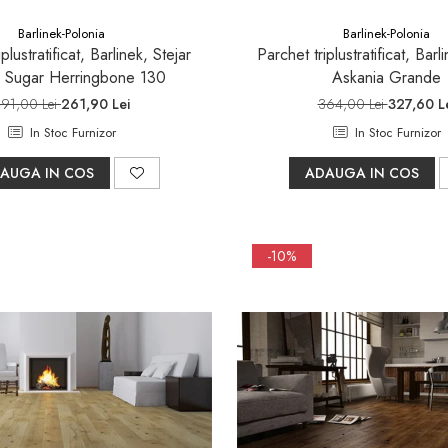
Barlinek-Polonia
Barlinek-Polonia
plustratificat, Barlinek, Stejar
Parchet triplustratificat, Barl
 Sugar Herringbone 130
Askania Grande
91,00 Lei
261,90 Lei
364,00 Lei
327,60 L
In Stoc Furnizor
In Stoc Furnizor
AUGA IN COS
ADAUGA IN COS
-10%