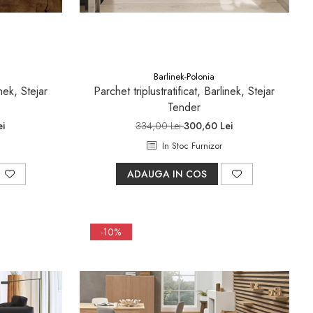
Barlinek-Polonia
inek, Stejar
Parchet triplustratificat, Barlinek, Stejar
Tender
i
334,00 Lei
300,60 Lei
In Stoc Furnizor
ADAUGA IN COS
-10%