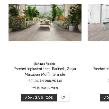
Barlinek-Polonia
Parchet triplustratificat, Barlinek, Stejar
Parchet tri
Marzipan Muffin Grande
321,00 Lei
288,90 Lei
In Stoc Furnizor
ADAUGA IN COS
AD