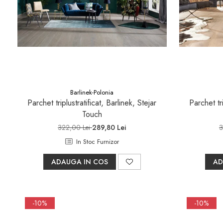
Barlinek-Polonia
Parchet triplustratificat, Barlinek, Stejar
Parchet tri
Touch
322,00 Lei
289,80 Lei
3
In Stoc Furnizor
ADAUGA IN COS
AD
-10%
-10%