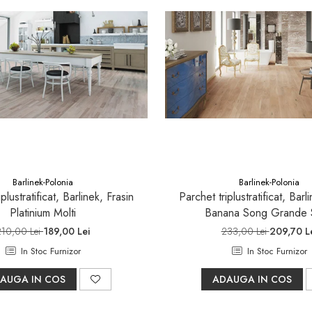
Barlinek-Polonia
Barlinek-Polonia
plustratificat, Barlinek, Frasin
Parchet triplustratificat, Barl
Platinium Molti
Banana Song Grande 
210,00 Lei
189,00 Lei
233,00 Lei
209,70 L
In Stoc Furnizor
In Stoc Furnizor
AUGA IN COS
ADAUGA IN COS