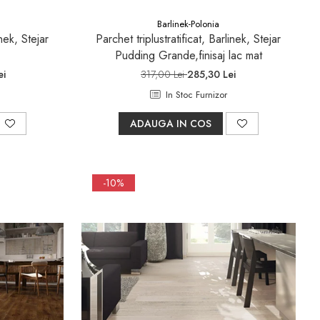
Barlinek-Polonia
inek, Stejar
Parchet triplustratificat, Barlinek, Stejar
Pudding Grande,finisaj lac mat
ei
317,00 Lei
285,30 Lei
In Stoc Furnizor
ADAUGA IN COS
-10%