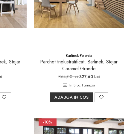
Barlinek-Polonia
inek, Stejar
Parchet triplustratificat, Barlinek, Stejar
Caramel Grande
ei
364,00 Lei
327,60 Lei
In Stoc Furnizor
ADAUGA IN COS
-10%