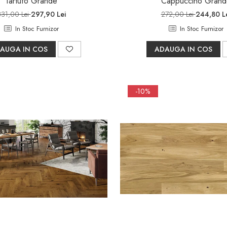
Tartufo Grande
Cappuccino Grand
331,00 Lei
297,90 Lei
272,00 Lei
244,80 L
In Stoc Furnizor
In Stoc Furnizor
AUGA IN COS
ADAUGA IN COS
-10%