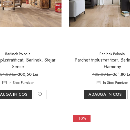
Barlinek-Polonia
Barlinek-Polonia
plustratificat, Barlinek, Stejar
Parchet triplustratificat, Barl
Sense
Harmony
34,00 Lei
300,60 Lei
402,00 Lei
361,80 L
In Stoc Furnizor
In Stoc Furnizor
AUGA IN COS
ADAUGA IN COS
-10%