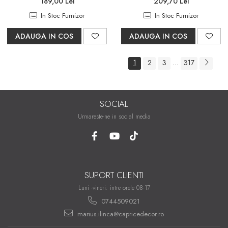
189,00 Lei
209,70 Lei
In Stoc Furnizor
In Stoc Furnizor
ADAUGA IN COS
ADAUGA IN COS
1
2
3
317
...
SOCIAL
Urmareste-ne in social media
SUPORT CLIENTI
Luni -vineri: intre orele 08-17
0744509021
marius.ilinca@capricedecor.ro