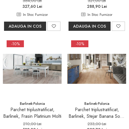
364,00 Lei
321,00 Lei
327,60 Lei
288,90 Lei
In Stoc Furnizor
In Stoc Furnizor
ADAUGA IN COS
ADAUGA IN COS
-10%
-10%
Barlinek-Polonia
Barlinek-Polonia
Parchet triplustratificat,
Parchet triplustratificat,
Barlinek, Frasin Platinium Molti
Barlinek, Stejar Banana Song
Grande Scurt
210,00 Lei
233,00 Lei