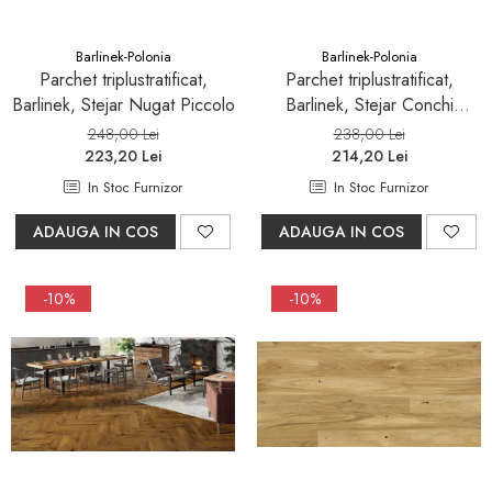
Barlinek-Polonia
Barlinek-Polonia
Parchet triplustratificat,
Parchet triplustratificat,
Barlinek, Stejar Nugat Piccolo
Barlinek, Stejar Conchi
Piccolo
248,00 Lei
238,00 Lei
223,20 Lei
214,20 Lei
In Stoc Furnizor
In Stoc Furnizor
ADAUGA IN COS
ADAUGA IN COS
-10%
-10%