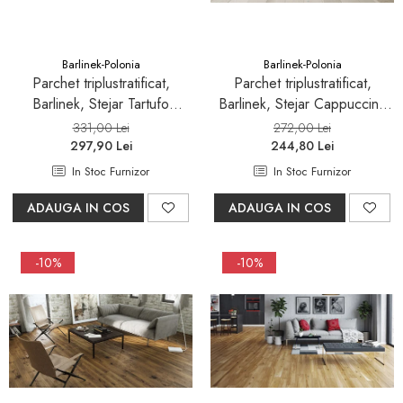
Sifoane, racorduri si ventile
Accesorii diverse
Barlinek-Polonia
Barlinek-Polonia
Parchet triplustratificat,
Parchet triplustratificat,
Barlinek, Stejar Tartufo
Barlinek, Stejar Cappuccino
Grande
Grande
331,00 Lei
272,00 Lei
297,90 Lei
244,80 Lei
In Stoc Furnizor
In Stoc Furnizor
ADAUGA IN COS
ADAUGA IN COS
-10%
-10%