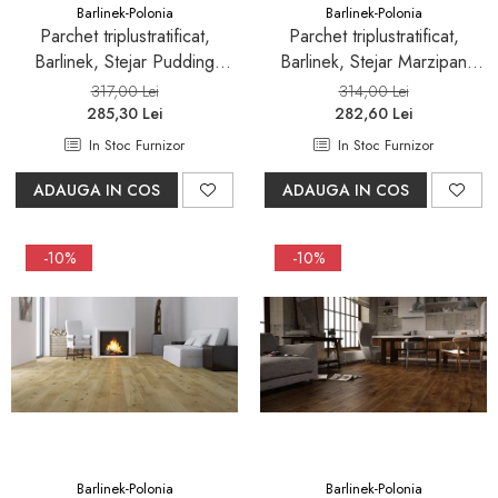
Barlinek-Polonia
Barlinek-Polonia
Parchet triplustratificat,
Parchet triplustratificat,
Barlinek, Stejar Pudding
Barlinek, Stejar Marzipan
Grande,finisaj lac mat
Muffin Herringbone 130
317,00 Lei
314,00 Lei
285,30 Lei
282,60 Lei
In Stoc Furnizor
In Stoc Furnizor
ADAUGA IN COS
ADAUGA IN COS
-10%
-10%
Barlinek-Polonia
Barlinek-Polonia