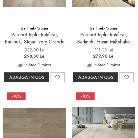
Seturi mobilier baie
Dulapuri baza si blaturi lavoar
Dulapuri cu oglinda
Barlinek-Polonia
Barlinek-Polonia
Oglinzi baie, oglinzi
Parchet triplustratificat,
Parchet triplustratificat,
cosmetice si corpuri de
Barlinek, Stejar Ivory Grande
Barlinek, Frasin Milkshake
iluminat
Grande
Accesorii baie
332,00 Lei
311,00 Lei
298,80 Lei
279,90 Lei
Seturi de accesorii
In Stoc Furnizor
In Stoc Furnizor
Savoniere
ADAUGA IN COS
ADAUGA IN COS
Suport periute dinti
Suport hartie igienica
-10%
-10%
Perii WC
Dozator sapun
Etajere baie
Cuiere si suporti prosop
Cosuri de gunoi