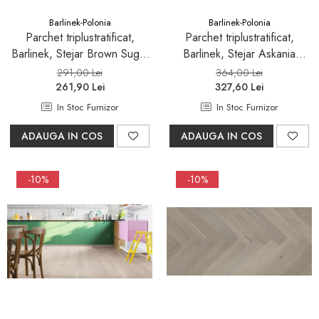
Barlinek-Polonia
Barlinek-Polonia
Parchet triplustratificat,
Parchet triplustratificat,
Barlinek, Stejar Brown Sugar
Barlinek, Stejar Askania
Herringbone 130
Grande
291,00 Lei
364,00 Lei
261,90 Lei
327,60 Lei
In Stoc Furnizor
In Stoc Furnizor
ADAUGA IN COS
ADAUGA IN COS
-10%
-10%