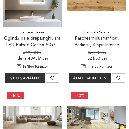
Pare, furtunuri si accesorii
dus
Module de dus incastrate
Rezervoare wc
Balneo-Polonia
Barlinek-Polonia
Rezervoare incastrate
Oglindă baie dreptunghiulara
Parchet triplustratificat,
LED Balneo Cosmo 50x70
Barlinek, Stejar Intense
Rezervoare aparente
cm, iluminare modernă
549,08 Lei
357,00 Lei
Cadre incastrate
de la 494,17 Lei
321,30 Lei
Clapete de actionare
In Stoc Furnizor
In Stoc Furnizor
Cabine de dus
VEZI VARIANTE
ADAUGA IN COS
Paravane de dus Walk
Cabine simple de dus
-10%
-10%
Panouri si usi de dus
Cadite de dus
Rigole de dus
Mobilier baie