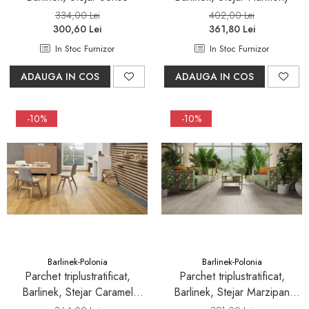
334,00 Lei
402,00 Lei
300,60 Lei
361,80 Lei
In Stoc Furnizor
In Stoc Furnizor
ADAUGA IN COS
ADAUGA IN COS
-10%
-10%
Barlinek-Polonia
Barlinek-Polonia
Parchet triplustratificat,
Parchet triplustratificat,
Barlinek, Stejar Caramel
Barlinek, Stejar Marzipan
Grande
Muffin Grande