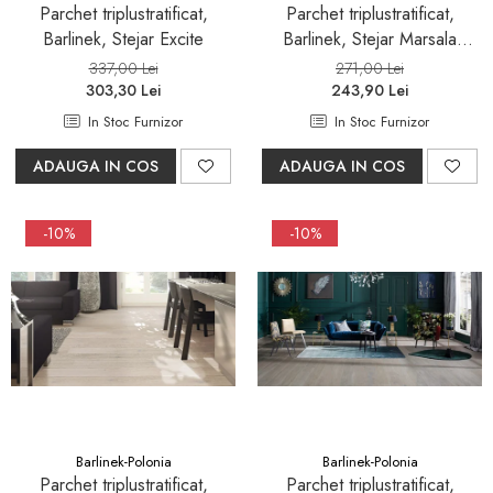
Parchet triplustratificat,
Parchet triplustratificat,
Barlinek, Stejar Excite
Barlinek, Stejar Marsala
Grande
337,00 Lei
271,00 Lei
303,30 Lei
243,90 Lei
In Stoc Furnizor
In Stoc Furnizor
ADAUGA IN COS
ADAUGA IN COS
-10%
-10%
Barlinek-Polonia
Barlinek-Polonia
Parchet triplustratificat,
Parchet triplustratificat,