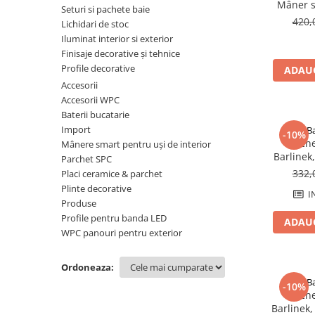
Plinte pentru parchet
sifoane
Riflaje Orac
Protecție pentru lemn și piatră
Mâner s
Seturi si pachete baie
cod PIN,
Paravane de cada
Cornise tavan
Vopsele pentru marcaje forestiere,
420,
Lichidari de stoc
univer
rutiere și industriale
Baterii de baie
Iluminat interior si exterior
interior
Hidroizolații/Terase și Acoperișuri
Finisaje decorative și tehnice
Seturi baterii
Profile decorative
ADAUG
Tehnici decorative Jeger
Baterii lavoar
Accesorii
Microciment
Baterii bideu
Accesorii WPC
Baterii dus
Baterii bucatarie
Aditivi microciment
Import
B
Baterii cada
Protectia microcimentului
-10%
Parchet
Mânere smart pentru uși de interior
Sisteme de dus
Barlinek
Parchet SPC
Seturi de dus
332,
Placi ceramice & parchet
Plinte decorative
Sisteme de dus incastrate
I
Produse
Coloane de dus
Profile pentru banda LED
ADAUG
Brate si palarii de dus
WPC panouri pentru exterior
Pare, furtunuri si accesorii dus
Module de dus incastrate
Ordoneaza:
Rezervoare wc
B
-10%
Parchet
Rezervoare incastrate
Barlinek,