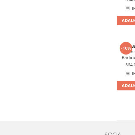
Savoniere
I
Suport periute dinti
Suport hartie igienica
ADAUG
Perii WC
Dozator sapun
Etajere baie
B
-10%
Cuiere si suporti prosop
Parchet
Barlin
Cosuri de gunoi
364,
Sifoane, racorduri si ventile
I
Accesorii diverse
ADAUG
SOCIAL