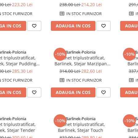
He
00 Lei
223,20 Lei
238,00 Lei
214,20 Lei
291,
N STOC FURNIZOR
IN STOC FURNIZOR
I
A IN COS
ADAUGA IN COS
ADAU
arlinek-Polonia
Barlinek-Polonia
B
-10%
-10%
 triplustratificat,
Parchet triplustratificat,
Parche
ek, Stejar Pudding
Barlinek, Stejar Marzipan
Barli
e,finisaj lac mat
Muffin Herringbone 130
00 Lei
285,30 Lei
314,00 Lei
282,60 Lei
337,
N STOC FURNIZOR
IN STOC FURNIZOR
I
A IN COS
ADAUGA IN COS
ADAU
arlinek-Polonia
Barlinek-Polonia
B
-10%
-10%
 triplustratificat,
Parchet triplustratificat,
Parche
ek, Stejar Tender
Barlinek, Stejar Touch
Barli
00 Lei
300,60 Lei
322,00 Lei
289,80 Lei
334,