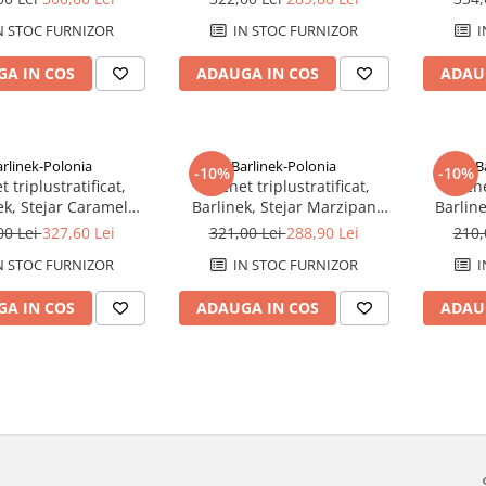
N STOC FURNIZOR
IN STOC FURNIZOR
I
A IN COS
ADAUGA IN COS
ADAU
arlinek-Polonia
Barlinek-Polonia
B
-10%
-10%
 triplustratificat,
Parchet triplustratificat,
Parche
ek, Stejar Caramel
Barlinek, Stejar Marzipan
Barline
Grande
Muffin Grande
00 Lei
327,60 Lei
321,00 Lei
288,90 Lei
210,
N STOC FURNIZOR
IN STOC FURNIZOR
I
A IN COS
ADAUGA IN COS
ADAU