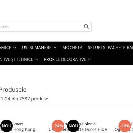
AMICE
USI SI MANERE
MOCHETA
SETURI SI PACHETE BA
ATIVE ȘI TEHNICE
PROFILE DECORATIVE
Produsele
1-
24
din
7587
produse
ManereSmart
Porta Doors-Polonia
B
NOU
-24%
NOU
-10%
Smart Hong Kong –
Usa interior Porta Doors Hide
Oglindă 