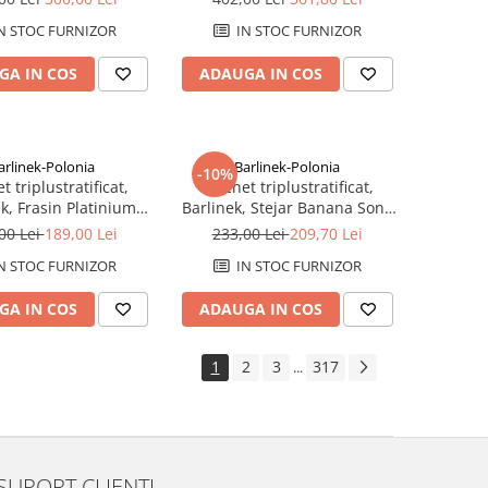
N STOC FURNIZOR
IN STOC FURNIZOR
GA IN COS
ADAUGA IN COS
arlinek-Polonia
Barlinek-Polonia
-10%
t triplustratificat,
Parchet triplustratificat,
k, Frasin Platinium
Barlinek, Stejar Banana Song
Molti
Grande Scurt
00 Lei
189,00 Lei
233,00 Lei
209,70 Lei
N STOC FURNIZOR
IN STOC FURNIZOR
GA IN COS
ADAUGA IN COS
1
2
3
317
...
SUPORT CLIENTI