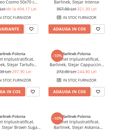
neo Cosmo 50x70 cm,
Barlinek, Stejar Intense
minare modernă
 Lei
de la 494,17 Lei
357,00 Lei
321,30 Lei
N STOC FURNIZOR
IN STOC FURNIZOR
 VARIANTE
ADAUGA IN COS
arlinek-Polonia
Barlinek-Polonia
-10%
t triplustratificat,
Parchet triplustratificat,
ek, Stejar Tartufo
Barlinek, Stejar Cappuccino
Grande
Grande
00 Lei
297,90 Lei
272,00 Lei
244,80 Lei
N STOC FURNIZOR
IN STOC FURNIZOR
GA IN COS
ADAUGA IN COS
arlinek-Polonia
Barlinek-Polonia
-10%
t triplustratificat,
Parchet triplustratificat,
, Stejar Brown Sugar
Barlinek, Stejar Askania