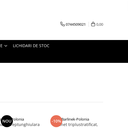
0744509021
0,00
IE
LICHIDARI DE STOC
alneo-Polonia
Barlinek-Polonia
NOU
-10%
baie dreptunghiulara
Parchet triplustratificat,