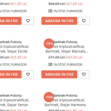
rringbone 130
Grande
00 Lei
261,90 Lei
364,00 Lei
327,60 Lei
N STOC FURNIZOR
IN STOC FURNIZOR
GA IN COS
ADAUGA IN COS
arlinek-Polonia
Barlinek-Polonia
-10%
t triplustratificat,
Parchet triplustratificat,
nek, Stejar Excite
Barlinek, Stejar Marsala
Grande
00 Lei
303,30 Lei
271,00 Lei
243,90 Lei
N STOC FURNIZOR
IN STOC FURNIZOR
GA IN COS
ADAUGA IN COS
arlinek-Polonia
Barlinek-Polonia
-10%
t triplustratificat,
Parchet triplustratificat,
nek, Stejar Sense
Barlinek, Stejar Harmony
00 Lei
300,60 Lei
402,00 Lei
361,80 Lei