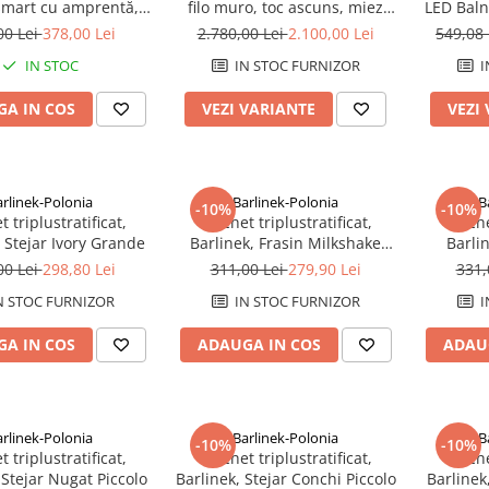
mart cu amprentă,
filo muro, toc ascuns, miez
LED Bal
 bluetooth și cheie,
PAL perforat, 3 balamale 3D,
ilu
00 Lei
378,00 Lei
2.780,00 Lei
2.100,00 Lei
549,08
sal pentru uși de
broască magnetică
IN STOC
IN STOC FURNIZOR
I
, 8 opțiuni de acces,
auriu mat
A IN COS
VEZI VARIANTE
VEZI
arlinek-Polonia
Barlinek-Polonia
B
-10%
-10%
 triplustratificat,
Parchet triplustratificat,
Parche
, Stejar Ivory Grande
Barlinek, Frasin Milkshake
Barlin
Grande
00 Lei
298,80 Lei
311,00 Lei
279,90 Lei
331,
N STOC FURNIZOR
IN STOC FURNIZOR
I
A IN COS
ADAUGA IN COS
ADAU
arlinek-Polonia
Barlinek-Polonia
B
-10%
-10%
 triplustratificat,
Parchet triplustratificat,
Parche
 Stejar Nugat Piccolo
Barlinek, Stejar Conchi Piccolo
Barlinek