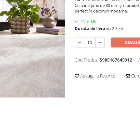
Cu o înălțime de 80 mm și o proiecț
perfect în decoruri moderne.
IN STOC
Durata de livrare:
2-3 zile
ADAUG
Cod Produs:
5905167845912
Adauga la Favorite
Cere 