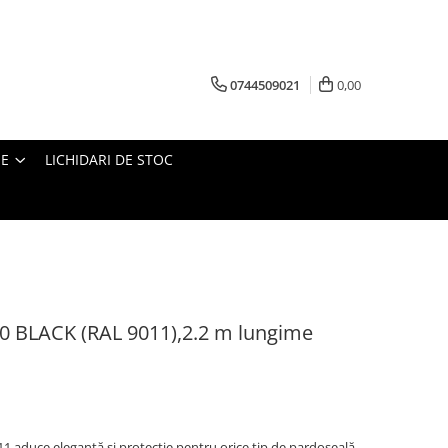
0744509021
0,00
IE
LICHIDARI DE STOC
80 BLACK (RAL 9011),2.2 m lungime
11 aduce eleganță și protecție pentru orice tip de pardoseală.