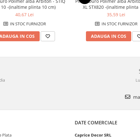
Duro Polimer alba Arbiton - STIQ
Plinta Duro Polimer alba Arbit
10 -(inaltime plinta 10 cm)
XL STX820 -(inaltime plinta
40,67 Lei
35,59 Lei
IN STOC FURNIZOR
IN STOC FURNIZOR
ADAUGA IN COS
ADAUGA IN COS
dia
Lu
mar
DATE COMERCIALE
 Plata
Caprice Decor SRL