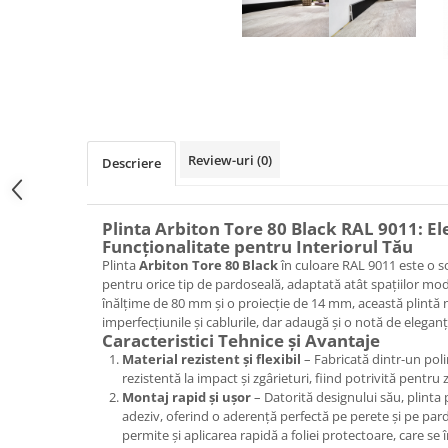
Rezervoare aparente
Cadre incastrate
Clapete de actionare
Cabine de dus
Paravane de dus Walk
Cabine simple de dus
Review-uri
(0)
Descriere
Panouri si usi de dus
Cadite de dus
Rigole de dus
Plinta Arbiton Tore 80 Black RAL 9011: El
Funcționalitate pentru Interiorul Tău
Mobilier baie
Plinta
Arbiton Tore 80 Black
în culoare RAL 9011 este o sol
Seturi mobilier baie
pentru orice tip de pardoseală, adaptată atât spațiilor mode
înălțime de 80 mm și o proiecție de 14 mm, această plintă
Dulapuri baza si blaturi lavoar
imperfecțiunile și cablurile, dar adaugă și o notă de eleganț
Dulapuri cu oglinda
Caracteristici Tehnice și Avantaje
Oglinzi baie, oglinzi cosmetice si
Material rezistent și flexibil
– Fabricată dintr-un polim
corpuri de iluminat
rezistentă la impact și zgârieturi, fiind potrivită pentru 
Montaj rapid și ușor
– Datorită designului său, plinta 
Accesorii baie
adeziv, oferind o aderență perfectă pe perete și pe pa
Seturi de accesorii
permite și aplicarea rapidă a foliei protectoare, care se