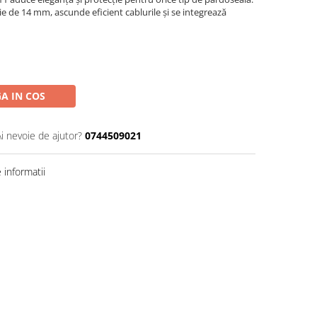
ie de 14 mm, ascunde eficient cablurile și se integrează
A IN COS
Ai nevoie de ajutor?
0744509021
informatii