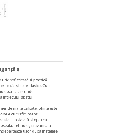
eganță și
uție sofisticată și practică
rne cât și celor clasice. Cu o
 nu doar că ascunde
ă întregului spațiu.
er de înaltă calitate, plinta este
zonele cu trafic intens.
poate fi instalată simplu cu
rdoseală. Tehnologia avansată
 îndepărtează ușor după instalare.