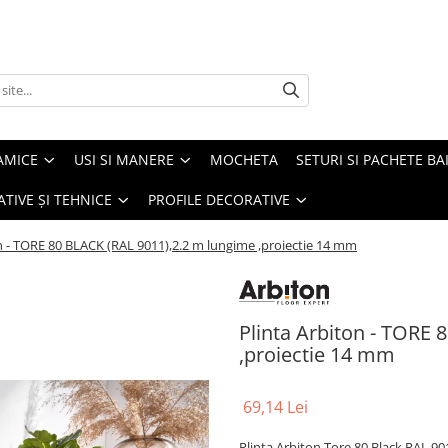
AMICE
USI SI MANERE
MOCHETA
SETURI SI PACHETE BA
ATIVE ȘI TEHNICE
PROFILE DECORATIVE
n - TORE 80 BLACK (RAL 9011),2.2 m lungime ,proiectie 14 mm
Plinta Arbiton - TORE 
,proiectie 14 mm
69,14 Lei
Plinta Arbiton Tore 80 Black RAL 90