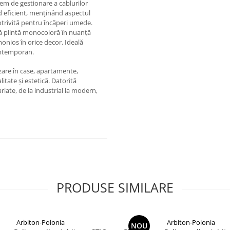
em de gestionare a cablurilor
d eficient, menținând aspectul
potrivită pentru încăperi umede.
tă plintă monocoloră în nuanță
onios în orice decor. Ideală
ontemporan.
zare în case, apartamente,
itate și estetică. Datorită
ariate, de la industrial la modern,
PRODUSE SIMILARE
Arbiton-Polonia
Arbiton-Polonia
NOU