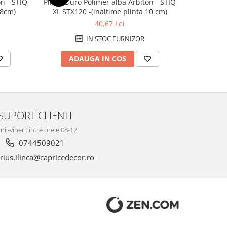
on - STIQ
Plinta Duro Polimer alba Arbiton - STIQ
Plinta Arb
 8cm)
XL STX120 -(inaltime plinta 10 cm)
STX81
40,67 Lei
IN STOC FURNIZOR
ADAUGA IN COS
AD
SUPORT CLIENTI
ni -vineri: intre orele 08-17
0744509021
ius.ilinca@capricedecor.ro