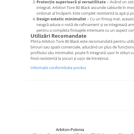
Protecție superioară și versatilitate
– Având un sist
Savoniere
integrat, Arbiton Tore 80 Black ascunde cablurile în mo
Suport periute dinti
ordonat al încăperii. Este complet rezistentă la apă și 
Design estetic minimalist
– Cu un finisaj mat, aceas
Suport hartie igienica
neagră aduce o notă de rafinament și se integrează arm
Perii WC
pentru a completa finisajele interioare cu un aspect c
Dozator sapun
Utilizări Recomandate
Plinta Arbiton Tore 80 Black este recomandată pentru utili
Etajere baie
birouri sau spații comerciale, aducând un plus de funcțional
Cuiere si suporti prosop
profilului său minimalist, poate fi integrată ușor în stiluri v
Cosuri de gunoi
fiind rezistentă la șocuri și ușor de întreținut.
Sifoane, racorduri si ventile
Informatii conformitate produs
Accesorii diverse
Arbiton-Polonia