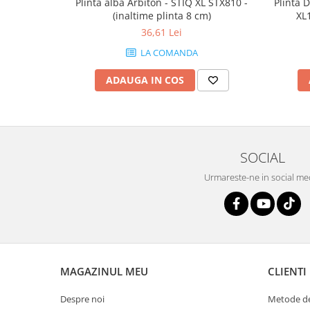
Plinta alba Arbiton - STIQ XL STX810 -
Plinta 
(inaltime plinta 8 cm)
XL1
36,61 Lei
LA COMANDA
ADAUGA IN COS
SOCIAL
Urmareste-ne in social me
MAGAZINUL MEU
CLIENTI
Despre noi
Metode de