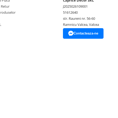
 Plata
Caprice Decor SRL
e Retur
J2025026109001
Produselor
51612640
str. Raureni nr. 56-60
L
Ramnicu Valcea, Valcea
Contacteaza-ne