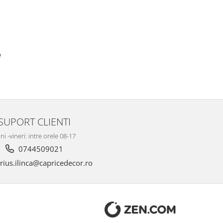
e
SUPORT CLIENTI
ni -vineri: intre orele 08-17
0744509021
ius.ilinca@capricedecor.ro