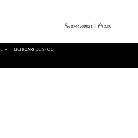
0744509021
0,00
IE
LICHIDARI DE STOC