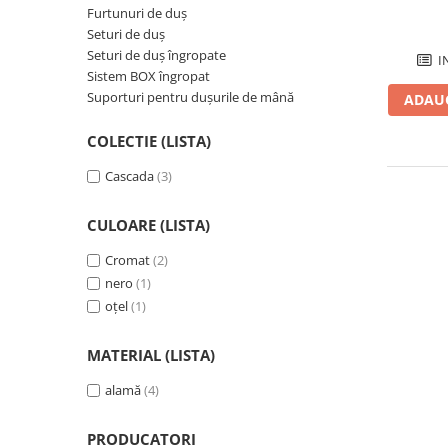
Plinte pentru parchet
sifoane
Riflaje Orac
Protecție pentru lemn și piatră
Furtunuri de duș
Paravane de cada
Cornise tavan
Vopsele pentru marcaje forestiere,
Seturi de duș
rutiere și industriale
Baterii de baie
Seturi de duș îngropate
I
Hidroizolații/Terase și Acoperișuri
Sistem BOX îngropat
Seturi baterii
Suporturi pentru dușurile de mână
ADAUG
Tehnici decorative Jeger
Baterii lavoar
Microciment
Baterii bideu
COLECTIE (LISTA)
Baterii dus
Aditivi microciment
Cascada
(3)
Baterii cada
Protectia microcimentului
Sisteme de dus
CULOARE (LISTA)
Seturi de dus
Cromat
(2)
Sisteme de dus incastrate
nero
(1)
Coloane de dus
oțel
(1)
Brate si palarii de dus
Pare, furtunuri si accesorii dus
MATERIAL (LISTA)
Module de dus incastrate
alamă
(4)
Rezervoare wc
Rezervoare incastrate
PRODUCATORI