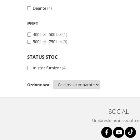
Rezervoare aparente
Deante
(4)
Cadre incastrate
Clapete de actionare
PRET
Cabine de dus
400 Lei - 500 Lei
(1)
Paravane de dus Walk
500 Lei - 750 Lei
(3)
Cabine simple de dus
Panouri si usi de dus
STATUS STOC
Cadite de dus
In stoc furnizor
(4)
Rigole de dus
Mobilier baie
Ordoneaza:
Seturi mobilier baie
Dulapuri baza si blaturi lavoar
Dulapuri cu oglinda
SOCIAL
Oglinzi baie, oglinzi cosmetice si
corpuri de iluminat
Urmareste-ne in social me
Accesorii baie
Seturi de accesorii