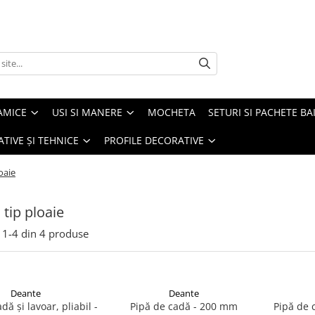
AMICE
USI SI MANERE
MOCHETA
SETURI SI PACHETE BA
ATIVE ȘI TEHNICE
PROFILE DECORATIVE
oaie
 tip ploaie
1-
4
din
4
produse
Deante
Deante
dă și lavoar, pliabil -
Pipă de cadă - 200 mm
Pipă de c