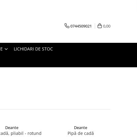
0744509021
0,00
IE
LICHIDARI DE STOC
Deante
Deante
adă, pliabil - rotund
Pipă de cadă