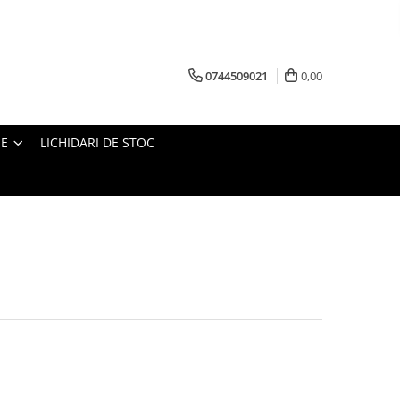
0744509021
0,00
IE
LICHIDARI DE STOC