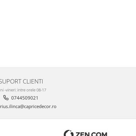
SUPORT CLIENTI
ni -vineri: intre orele 08-17
0744509021
ius.ilinca@capricedecor.ro