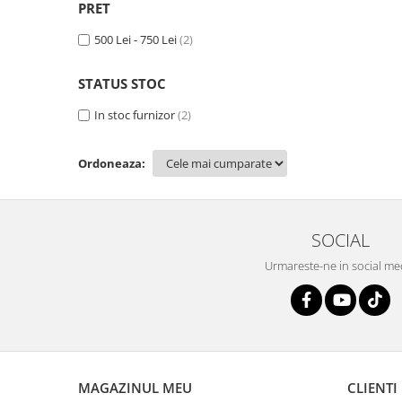
PRET
Savoniere
Suport periute dinti
500 Lei - 750 Lei
(2)
Suport hartie igienica
Perii WC
STATUS STOC
Dozator sapun
In stoc furnizor
(2)
Etajere baie
Cuiere si suporti prosop
Ordoneaza:
Cosuri de gunoi
Sifoane, racorduri si ventile
Accesorii diverse
SOCIAL
Urmareste-ne in social me
MAGAZINUL MEU
CLIENTI