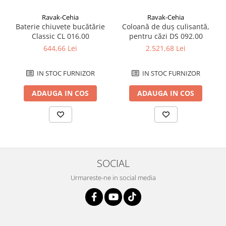
Savoniere
Ravak-Cehia
Ravak-Cehia
Suport periute dinti
Baterie chiuvete bucătărie
Coloană de duș culisantă,
Suport hartie igienica
Classic CL 016.00
pentru căzi DS 092.00
Perii WC
644,66 Lei
2.521,68 Lei
Dozator sapun
Etajere baie
IN STOC FURNIZOR
IN STOC FURNIZOR
Cuiere si suporti prosop
ADAUGA IN COS
ADAUGA IN COS
Cosuri de gunoi
Sifoane, racorduri si ventile
Accesorii diverse
SOCIAL
Urmareste-ne in social media