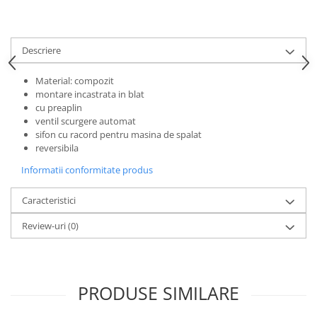
Rezervoare aparente
Cadre incastrate
Clapete de actionare
Descriere
Cabine de dus
Material: compozit
Paravane de dus Walk
montare incastrata in blat
Cabine simple de dus
cu preaplin
Panouri si usi de dus
ventil scurgere automat
sifon cu racord pentru masina de spalat
Cadite de dus
reversibila
Rigole de dus
Informatii conformitate produs
Mobilier baie
Seturi mobilier baie
Caracteristici
Dulapuri baza si blaturi lavoar
Review-uri
(0)
Dulapuri cu oglinda
Oglinzi baie, oglinzi cosmetice si
corpuri de iluminat
Accesorii baie
PRODUSE SIMILARE
Seturi de accesorii