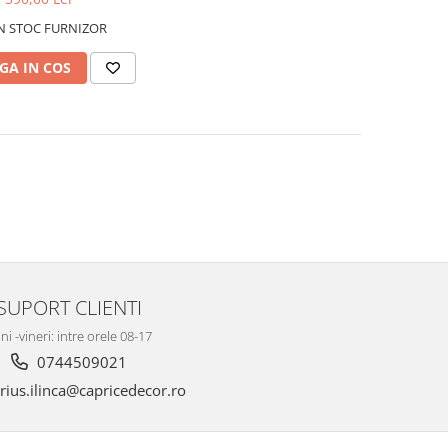
N STOC FURNIZOR
GA IN COS
SUPORT CLIENTI
ni -vineri: intre orele 08-17
0744509021
ius.ilinca@capricedecor.ro