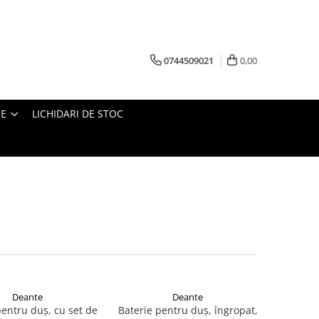
0744509021
0,00
IE
LICHIDARI DE STOC
Deante
Deante
pentru duș, cu set de
Baterie pentru duș, îngropat,