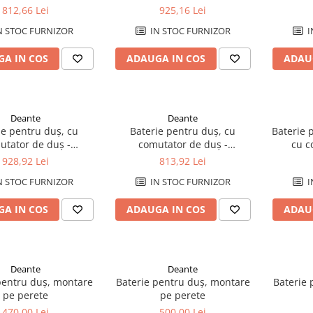
ro_pozioma
ro_pozioma
812,66 Lei
925,16 Lei
N STOC FURNIZOR
IN STOC FURNIZOR
I
A IN COS
ADAUGA IN COS
ADAU
Deante
Deante
ie pentru duș, cu
Baterie pentru duș, cu
Baterie 
utator de duș -
comutator de duș -
cu c
ro_pozioma
ro_pozioma
928,92 Lei
813,92 Lei
N STOC FURNIZOR
IN STOC FURNIZOR
I
A IN COS
ADAUGA IN COS
ADAU
Deante
Deante
pentru duș, montare
Baterie pentru duș, montare
Baterie 
pe perete
pe perete
470,00 Lei
500,00 Lei