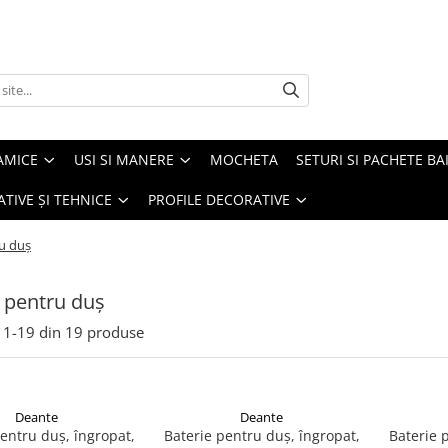
AMICE
USI SI MANERE
MOCHETA
SETURI SI PACHETE BA
ATIVE ȘI TEHNICE
PROFILE DECORATIVE
ru duș
i pentru duș
1-
19
din
19
produse
Deante
Deante
entru duș, îngropat,
Baterie pentru duș, îngropat,
Baterie 