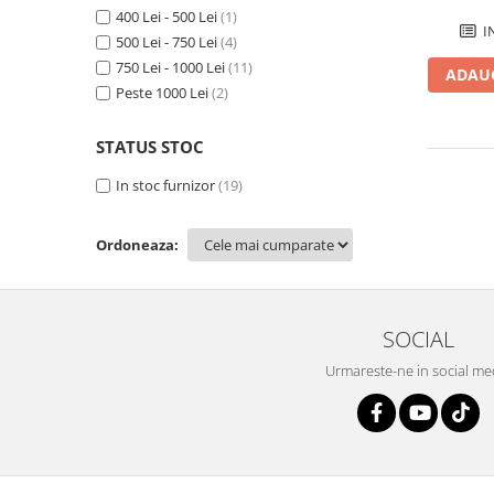
Savoniere
400 Lei - 500 Lei
(1)
I
500 Lei - 750 Lei
(4)
Suport periute dinti
750 Lei - 1000 Lei
(11)
Suport hartie igienica
ADAUG
Peste 1000 Lei
(2)
Perii WC
Dozator sapun
STATUS STOC
Etajere baie
In stoc furnizor
(19)
Cuiere si suporti prosop
Cosuri de gunoi
Sifoane, racorduri si ventile
Ordoneaza:
Accesorii diverse
SOCIAL
Urmareste-ne in social me