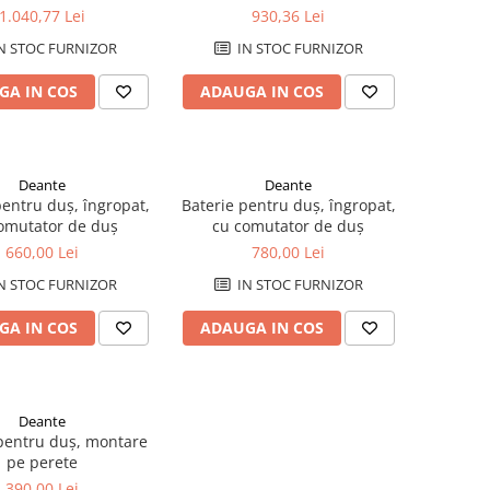
ro_pozioma
1.040,77 Lei
930,36 Lei
N STOC FURNIZOR
IN STOC FURNIZOR
GA IN COS
ADAUGA IN COS
Deante
Deante
pentru duș, îngropat,
Baterie pentru duș, îngropat,
omutator de duș
cu comutator de duș
660,00 Lei
780,00 Lei
N STOC FURNIZOR
IN STOC FURNIZOR
GA IN COS
ADAUGA IN COS
Deante
pentru duș, montare
pe perete
390,00 Lei