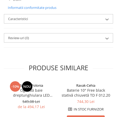
Savoniere
Informatii conformitate produs
Suport periute dinti
Suport hartie igienica
Caracteristici
Perii WC
Dozator sapun
Etajere baie
Review-uri
(0)
Cuiere si suporti prosop
Cosuri de gunoi
Sifoane, racorduri si ventile
Accesorii diverse
PRODUSE SIMILARE
Balneo-Polonia
Ravak-Cehia
-10%
NOU
Oglindă baie
Baterie 10° Free black
dreptunghiulara LED
stativă chiuvetă TD F 012.20
Balneo Cosmo 50x70 cm,
549,08 Lei
744,30 Lei
iluminare modernă
de la 494,17 Lei
IN STOC FURNIZOR