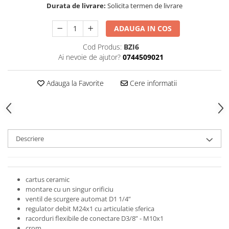
Rezervoare aparente
Durata de livrare:
Solicita termen de livrare
Cadre incastrate
ADAUGA IN COS
Clapete de actionare
Cabine de dus
Cod Produs:
BZI6
Ai nevoie de ajutor?
0744509021
Paravane de dus Walk
Cabine simple de dus
Adauga la Favorite
Cere informatii
Panouri si usi de dus
Cadite de dus
Rigole de dus
Mobilier baie
Descriere
Seturi mobilier baie
Dulapuri baza si blaturi lavoar
Dulapuri cu oglinda
cartus ceramic
Oglinzi baie, oglinzi cosmetice si
montare cu un singur orificiu
corpuri de iluminat
ventil de scurgere automat D1 1/4”
Accesorii baie
regulator debit M24x1 cu articulatie sferica
racorduri flexibile de conectare D3/8” - M10x1
Seturi de accesorii
crom