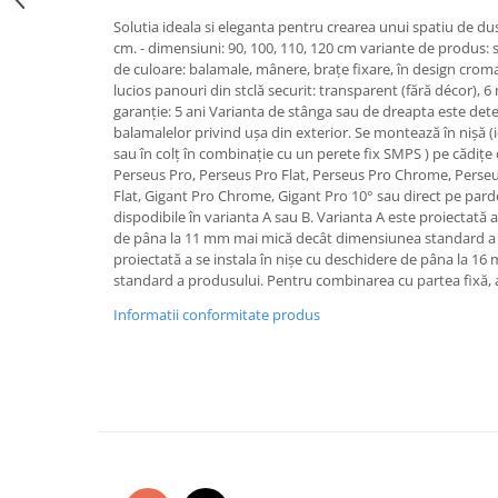
Rezervoare aparente
Solutia ideala si eleganta pentru crearea unui spatiu de dus
Cadre incastrate
cm. - dimensiuni: 90, 100, 110, 120 cm variante de produs:
de culoare: balamale, mânere, brațe fixare, în design croma
Clapete de actionare
lucios panouri din stclă securit: transparent (fără décor)
Cabine de dus
garanție: 5 ani Varianta de stânga sau de dreapta este de
balamalelor privind uşa din exterior. Se montează în nişă 
Paravane de dus Walk
sau în colţ în combinaţie cu un perete fix SMPS ) pe cădiţ
Cabine simple de dus
Perseus Pro, Perseus Pro Flat, Perseus Pro Chrome, Perseu
Panouri si usi de dus
Flat, Gigant Pro Chrome, Gigant Pro 10° sau direct pe pard
dispodibile în varianta A sau B. Varianta A este proiectată a
Cadite de dus
de pâna la 11 mm mai mică decât dimensiunea standard a 
Rigole de dus
proiectată a se instala în nişe cu deschidere de pâna la 
Mobilier baie
standard a produsului. Pentru combinarea cu partea fixă, al
Seturi mobilier baie
Informatii conformitate produs
Dulapuri baza si blaturi lavoar
Dulapuri cu oglinda
Oglinzi baie, oglinzi cosmetice si
corpuri de iluminat
Accesorii baie
Seturi de accesorii