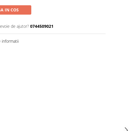
A IN COS
nevoie de ajutor?
0744509021
informatii