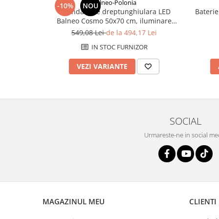
Balneo-Polonia
-10%
NOU
Savoniere
Oglindă baie dreptunghiulara LED
Baterie
Suport periute dinti
Balneo Cosmo 50x70 cm, iluminare
modernă
Suport hartie igienica
549,08 Lei
de la 494,17 Lei
Perii WC
IN STOC FURNIZOR
Dozator sapun
VEZI VARIANTE
Etajere baie
Cuiere si suporti prosop
Cosuri de gunoi
Sifoane, racorduri si ventile
SOCIAL
Accesorii diverse
Urmareste-ne in social me
MAGAZINUL MEU
CLIENTI