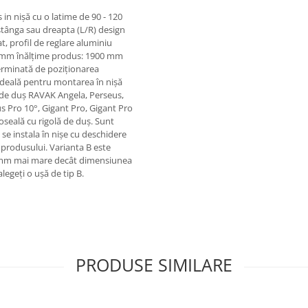
 in nișă cu o latime de 90 - 120
 stânga sau dreapta (L/R) design
t, profil de reglare aluminiu
, 6 mm înălțime produs: 1900 mm
terminată de poziţionarea
(ideală pentru montarea în nişă
e de duş RAVAK Angela, Perseus,
s Pro 10°, Gigant Pro, Gigant Pro
oseală cu rigolă de duş. Sunt
 se instala în nişe cu deschidere
produsului. Varianta B este
16 mm mai mare decât dimensiunea
egeți o ușă de tip B.
PRODUSE SIMILARE