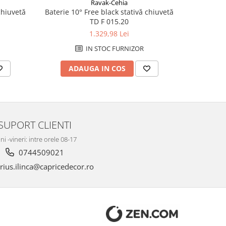
Ravak-Cehia
chiuvetă
Baterie 10° Free black stativă chiuvetă
Baterie 10°
TD F 015.20
1.329,98 Lei
IN STOC FURNIZOR
ADAUGA IN COS
AD
SUPORT CLIENTI
ni -vineri: intre orele 08-17
0744509021
ius.ilinca@capricedecor.ro