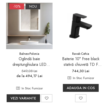
-10%
NOU
Balneo-Polonia
Ravak-Cehia
Oglindă baie
Baterie 10° Free black
dreptunghiulara LED
stativă chiuvetă TD F
Balneo Cosmo 50x70 cm,
012.20
549,08 Lei
744,30 Lei
iluminare modernă
de la 494,17 Lei
In Stoc Furnizor
ADAUGA IN COS
In Stoc Furnizor
VEZI VARIANTE