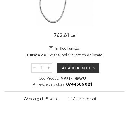
Pare, furtunuri si accesorii
dus
Module de dus incastrate
Rezervoare wc
762,61 Lei
Rezervoare incastrate
Rezervoare aparente
In Stoc Furnizor
Cadre incastrate
Durata de livrare:
Solicita termen de livrare
Clapete de actionare
ADAUGA IN COS
Cabine de dus
Cod Produs:
NP71-TRM7U
Paravane de dus Walk
Ai nevoie de ajutor?
0744509021
Cabine simple de dus
Panouri si usi de dus
Adauga la Favorite
Cere informatii
Cadite de dus
Rigole de dus
Mobilier baie