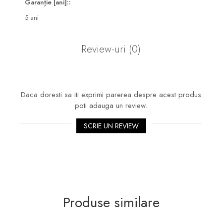
Garanție [ani]::
5 ani
Review-uri
(0)
Daca doresti sa iti exprimi parerea despre acest produs
poti adauga un review.
SCRIE UN REVIEW
Produse similare