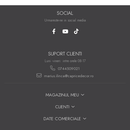
SOCIAL
Urmareste-ne in social media
SUPORT CLIENTI
Luni -vineri: intre orele 08-17
0744509021
marius.ilinca@capricedecor.ro
MAGAZINUL MEU
CLIENTI
DATE COMERCIALE