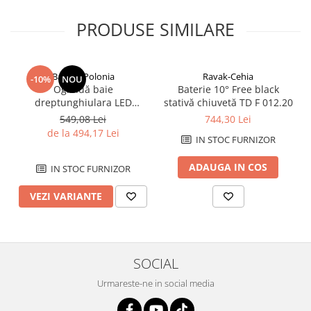
PRODUSE SIMILARE
Balneo-Polonia
Ravak-Cehia
-10%
NOU
Oglindă baie
Baterie 10° Free black
dreptunghiulara LED
stativă chiuvetă TD F 012.20
Balneo Cosmo 50x70 cm,
549,08 Lei
744,30 Lei
iluminare modernă
de la 494,17 Lei
IN STOC FURNIZOR
ADAUGA IN COS
IN STOC FURNIZOR
VEZI VARIANTE
SOCIAL
Urmareste-ne in social media