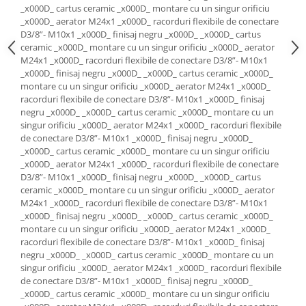
_x000D_ cartus ceramic _x000D_ montare cu un singur orificiu
Savoniere
_x000D_ aerator M24x1 _x000D_ racorduri flexibile de conectare
Suport periute dinti
D3/8”- M10x1 _x000D_ finisaj negru _x000D_ _x000D_ cartus
Suport hartie igienica
ceramic _x000D_ montare cu un singur orificiu _x000D_ aerator
M24x1 _x000D_ racorduri flexibile de conectare D3/8”- M10x1
Perii WC
_x000D_ finisaj negru _x000D_ _x000D_ cartus ceramic _x000D_
Dozator sapun
montare cu un singur orificiu _x000D_ aerator M24x1 _x000D_
Etajere baie
racorduri flexibile de conectare D3/8”- M10x1 _x000D_ finisaj
negru _x000D_ _x000D_ cartus ceramic _x000D_ montare cu un
Cuiere si suporti prosop
singur orificiu _x000D_ aerator M24x1 _x000D_ racorduri flexibile
Cosuri de gunoi
de conectare D3/8”- M10x1 _x000D_ finisaj negru _x000D_
Sifoane, racorduri si ventile
_x000D_ cartus ceramic _x000D_ montare cu un singur orificiu
_x000D_ aerator M24x1 _x000D_ racorduri flexibile de conectare
Accesorii diverse
D3/8”- M10x1 _x000D_ finisaj negru _x000D_ _x000D_ cartus
ceramic _x000D_ montare cu un singur orificiu _x000D_ aerator
M24x1 _x000D_ racorduri flexibile de conectare D3/8”- M10x1
_x000D_ finisaj negru _x000D_ _x000D_ cartus ceramic _x000D_
montare cu un singur orificiu _x000D_ aerator M24x1 _x000D_
racorduri flexibile de conectare D3/8”- M10x1 _x000D_ finisaj
negru _x000D_ _x000D_ cartus ceramic _x000D_ montare cu un
singur orificiu _x000D_ aerator M24x1 _x000D_ racorduri flexibile
de conectare D3/8”- M10x1 _x000D_ finisaj negru _x000D_
_x000D_ cartus ceramic _x000D_ montare cu un singur orificiu