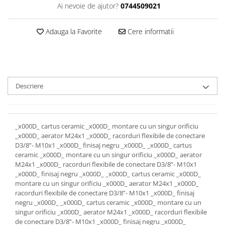
Rezervoare aparente
Ai nevoie de ajutor?
0744509021
Cadre incastrate
Clapete de actionare
Adauga la Favorite
Cere informatii
Cabine de dus
Paravane de dus Walk
Cabine simple de dus
Panouri si usi de dus
Descriere
Cadite de dus
Rigole de dus
Mobilier baie
_x000D_ cartus ceramic _x000D_ montare cu un singur orificiu
_x000D_ aerator M24x1 _x000D_ racorduri flexibile de conectare
Seturi mobilier baie
D3/8”- M10x1 _x000D_ finisaj negru _x000D_ _x000D_ cartus
Dulapuri baza si blaturi lavoar
ceramic _x000D_ montare cu un singur orificiu _x000D_ aerator
M24x1 _x000D_ racorduri flexibile de conectare D3/8”- M10x1
Dulapuri cu oglinda
_x000D_ finisaj negru _x000D_ _x000D_ cartus ceramic _x000D_
Oglinzi baie, oglinzi cosmetice si
montare cu un singur orificiu _x000D_ aerator M24x1 _x000D_
corpuri de iluminat
racorduri flexibile de conectare D3/8”- M10x1 _x000D_ finisaj
negru _x000D_ _x000D_ cartus ceramic _x000D_ montare cu un
Accesorii baie
singur orificiu _x000D_ aerator M24x1 _x000D_ racorduri flexibile
Seturi de accesorii
de conectare D3/8”- M10x1 _x000D_ finisaj negru _x000D_