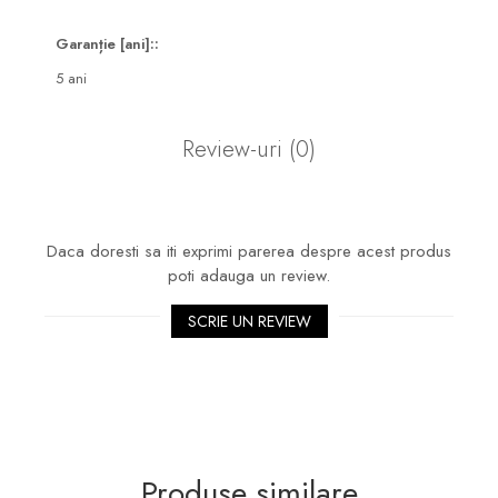
Garanție [ani]::
5 ani
Review-uri
(0)
Daca doresti sa iti exprimi parerea despre acest produs
poti adauga un review.
SCRIE UN REVIEW
Produse similare