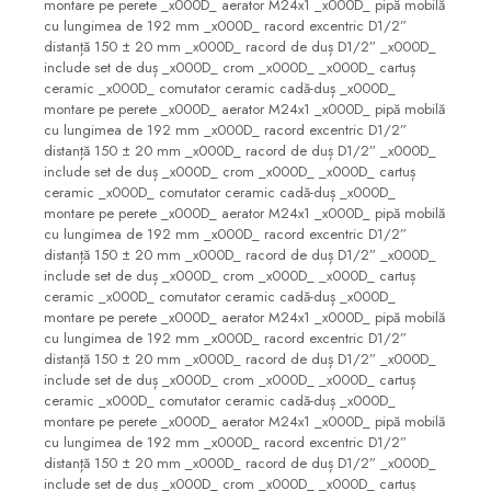
montare pe perete _x000D_ aerator M24x1 _x000D_ pipă mobilă
Seturi mobilier baie
cu lungimea de 192 mm _x000D_ racord excentric D1/2”
distanță 150 ± 20 mm _x000D_ racord de duș D1/2” _x000D_
Dulapuri baza si blaturi lavoar
include set de duș _x000D_ crom _x000D_ _x000D_ cartuș
Dulapuri cu oglinda
ceramic _x000D_ comutator ceramic cadă-duș _x000D_
montare pe perete _x000D_ aerator M24x1 _x000D_ pipă mobilă
Oglinzi baie, oglinzi
cu lungimea de 192 mm _x000D_ racord excentric D1/2”
cosmetice si corpuri de
distanță 150 ± 20 mm _x000D_ racord de duș D1/2” _x000D_
iluminat
include set de duș _x000D_ crom _x000D_ _x000D_ cartuș
Accesorii baie
ceramic _x000D_ comutator ceramic cadă-duș _x000D_
montare pe perete _x000D_ aerator M24x1 _x000D_ pipă mobilă
Seturi de accesorii
cu lungimea de 192 mm _x000D_ racord excentric D1/2”
Savoniere
distanță 150 ± 20 mm _x000D_ racord de duș D1/2” _x000D_
include set de duș _x000D_ crom _x000D_ _x000D_ cartuș
Suport periute dinti
ceramic _x000D_ comutator ceramic cadă-duș _x000D_
Suport hartie igienica
montare pe perete _x000D_ aerator M24x1 _x000D_ pipă mobilă
cu lungimea de 192 mm _x000D_ racord excentric D1/2”
Perii WC
distanță 150 ± 20 mm _x000D_ racord de duș D1/2” _x000D_
include set de duș _x000D_ crom _x000D_ _x000D_ cartuș
Dozator sapun
ceramic _x000D_ comutator ceramic cadă-duș _x000D_
Etajere baie
montare pe perete _x000D_ aerator M24x1 _x000D_ pipă mobilă
cu lungimea de 192 mm _x000D_ racord excentric D1/2”
Cuiere si suporti prosop
distanță 150 ± 20 mm _x000D_ racord de duș D1/2” _x000D_
Cosuri de gunoi
include set de duș _x000D_ crom _x000D_ _x000D_ cartuș