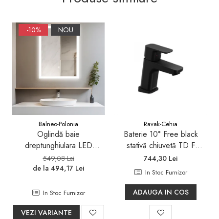
-10%
NOU
Balneo-Polonia
Ravak-Cehia
Oglindă baie
Baterie 10° Free black
dreptunghiulara LED
stativă chiuvetă TD F
Balneo Cosmo 50x70 cm,
012.20
549,08 Lei
744,30 Lei
iluminare modernă
de la 494,17 Lei
In Stoc Furnizor
ADAUGA IN COS
In Stoc Furnizor
VEZI VARIANTE