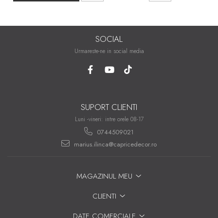
SOCIAL
Urmareste-ne in social media
SUPORT CLIENTI
Luni -vineri: intre orele 08-17
0744509021
marius.ilinca@capricedecor.ro
MAGAZINUL MEU
CLIENTI
DATE COMERCIALE