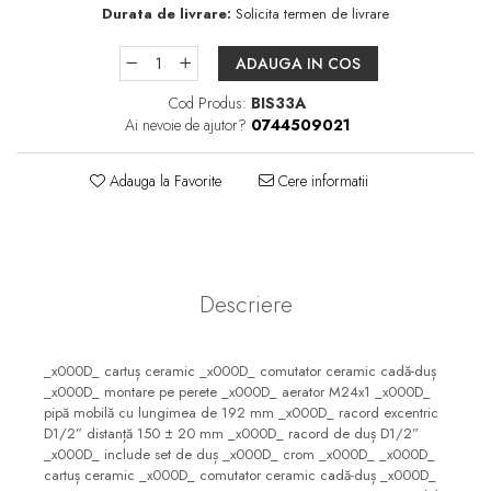
Pare, furtunuri si accesorii
Durata de livrare:
Solicita termen de livrare
dus
ADAUGA IN COS
Module de dus incastrate
Rezervoare wc
Cod Produs:
BIS33A
Ai nevoie de ajutor?
0744509021
Rezervoare incastrate
Rezervoare aparente
Adauga la Favorite
Cere informatii
Cadre incastrate
Clapete de actionare
Cabine de dus
Descriere
Paravane de dus Walk
Cabine simple de dus
_x000D_ cartuș ceramic _x000D_ comutator ceramic cadă-duș
Panouri si usi de dus
_x000D_ montare pe perete _x000D_ aerator M24x1 _x000D_
Cadite de dus
pipă mobilă cu lungimea de 192 mm _x000D_ racord excentric
D1/2” distanță 150 ± 20 mm _x000D_ racord de duș D1/2”
Rigole de dus
_x000D_ include set de duș _x000D_ crom _x000D_ _x000D_
Mobilier baie
cartuș ceramic _x000D_ comutator ceramic cadă-duș _x000D_