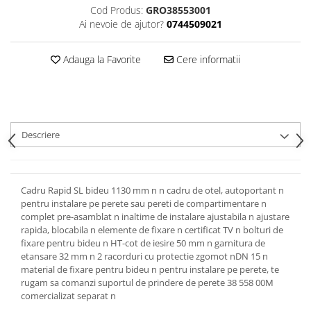
Rezervoare aparente
Cod Produs:
GRO38553001
Ai nevoie de ajutor?
0744509021
Cadre incastrate
Clapete de actionare
Adauga la Favorite
Cere informatii
Cabine de dus
Paravane de dus Walk
Cabine simple de dus
Panouri si usi de dus
Descriere
Cadite de dus
Rigole de dus
Mobilier baie
Cadru Rapid SL bideu 1130 mm n n cadru de otel, autoportant n
Seturi mobilier baie
pentru instalare pe perete sau pereti de compartimentare n
Dulapuri baza si blaturi lavoar
complet pre-asamblat n inaltime de instalare ajustabila n ajustare
rapida, blocabila n elemente de fixare n certificat TV n bolturi de
Dulapuri cu oglinda
fixare pentru bideu n HT-cot de iesire 50 mm n garnitura de
Oglinzi baie, oglinzi cosmetice si
etansare 32 mm n 2 racorduri cu protectie zgomot nDN 15 n
corpuri de iluminat
material de fixare pentru bideu n pentru instalare pe perete, te
Accesorii baie
rugam sa comanzi suportul de prindere de perete 38 558 00M
comercializat separat n
Seturi de accesorii