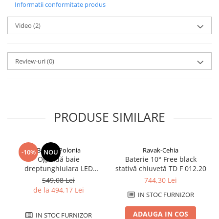
Informatii conformitate produs
Savoniere
Suport periute dinti
Video
(2)
Suport hartie igienica
Perii WC
Dozator sapun
Review-uri
(0)
Etajere baie
Cuiere si suporti prosop
Cosuri de gunoi
Sifoane, racorduri si ventile
PRODUSE SIMILARE
Accesorii diverse
Balneo-Polonia
Ravak-Cehia
-10%
NOU
Oglindă baie
Baterie 10° Free black
dreptunghiulara LED
stativă chiuvetă TD F 012.20
Balneo Cosmo 50x70 cm,
549,08 Lei
744,30 Lei
iluminare modernă
de la 494,17 Lei
IN STOC FURNIZOR
ADAUGA IN COS
IN STOC FURNIZOR