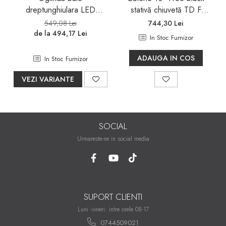
dreptunghiulara LED
stativă chiuvetă TD F
Sifoane, racorduri si ventile
Balneo Cosmo 50x70 cm,
012.20
549,08 Lei
744,30 Lei
Accesorii diverse
iluminare modernă
de la 494,17 Lei
In Stoc Furnizor
ADAUGA IN COS
In Stoc Furnizor
VEZI VARIANTE
SOCIAL
Urmareste-ne in social media
SUPORT CLIENTI
Luni -vineri: intre orele 08-17
0744509021