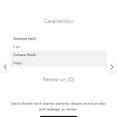
Pare, furtunuri si accesorii
dus
Module de dus incastrate
Caracteristici
Rezervoare wc
Rezervoare incastrate
Garanție [ani]::
Rezervoare aparente
3 ani
Cadre incastrate
Culoare (lista):
Clapete de actionare
Negru
Cabine de dus
Paravane de dus Walk
Review-uri
(0)
Cabine simple de dus
Panouri si usi de dus
Cadite de dus
Daca doresti sa iti exprimi parerea despre acest produs
Rigole de dus
poti adauga un review.
Mobilier baie